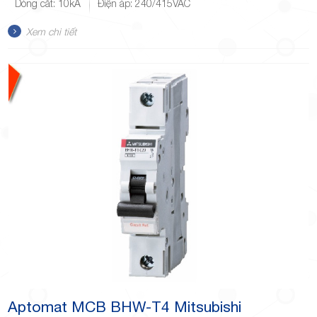
Dòng cắt: 10kA
Điện áp: 240/415VAC
Xem chi tiết
Aptomat MCB BHW-T4 Mitsubishi