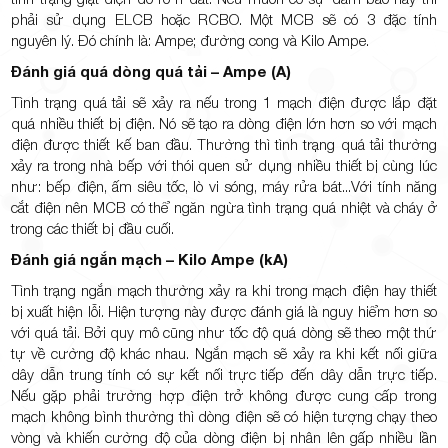
phải sử dụng ELCB hoặc RCBO. Một MCB sẽ có 3 đặc tính
nguyên lý. Đó chính là: Ampe; đường cong và Kilo Ampe.
Đánh giá quá dòng quá tải – Ampe (A)
Tình trạng quá tải sẽ xảy ra nếu trong 1 mạch điện được lắp đặt
quá nhiều thiết bị điện. Nó sẽ tạo ra dòng điện lớn hơn so với mạch
điện được thiết kế ban đầu. Thường thì tình trạng quá tải thường
xảy ra trong nhà bếp với thói quen sử dụng nhiều thiết bị cùng lúc
như: bếp điện, ấm siêu tốc, lò vi sóng, máy rửa bát...Với tính năng
cắt điện nên MCB có thể ngăn ngừa tình trạng quá nhiệt và cháy ở
trong các thiết bị đầu cuối.
Đánh giá ngắn mạch – Kilo Ampe (kA)
Tình trạng ngắn mạch thường xảy ra khi trong mạch điện hay thiết
bị xuất hiện lỗi. Hiện tượng này được đánh giá là nguy hiểm hơn so
với quá tải. Bởi quy mô cũng như tốc độ quá dòng sẽ theo một thứ
tự về cường độ khác nhau. Ngắn mạch sẽ xảy ra khi kết nối giữa
dây dẫn trung tính có sự kết nối trực tiếp đến dây dẫn trực tiếp.
Nếu gặp phải trường hợp điện trở không được cung cấp trong
mạch không bình thường thì dòng điện sẽ có hiện tượng chạy theo
vòng và khiến cường độ của dòng điện bị nhân lên gấp nhiều lần