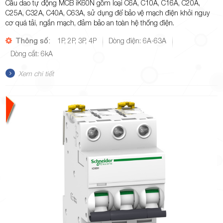
Cầu dao tự động MCB iK60N gồm loại C6A, C10A, C16A, C20A,
C25A, C32A, C40A, C63A, sử dụng để bảo vệ mạch điện khỏi nguy
cơ quá tải, ngắn mạch, đảm bảo an toàn hệ thống điện.
Thông số:
1P, 2P, 3P, 4P
Dòng điện: 6A-63A
Dòng cắt: 6kA
Xem chi tiết