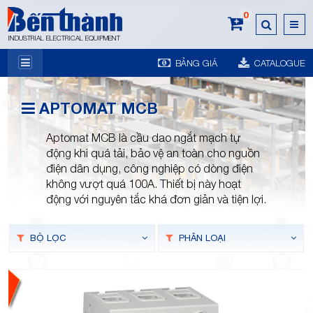
0
INDUSTRIAL ELECTRICAL EQUIPMENT
BẢNG GIÁ
CATALOGUE
7A
APTOMAT MCB
Aptomat MCB là cầu dao ngắt mạch tự
động khi quá tải, bảo vệ an toàn cho nguồn
điện dân dụng, công nghiệp có dòng điện
không vượt quá 100A. Thiết bị này hoạt
Trương
động với nguyên tắc khá đơn giản và tiện lợi.
BỘ LỌC
PHÂN LOẠI