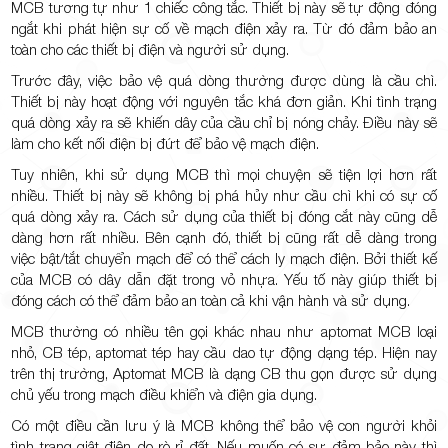
MCB tương tự như 1 chiếc công tắc. Thiết bị này sẽ tự động đóng
ngắt khi phát hiện sự cố về mạch điện xảy ra. Từ đó đảm bảo an
toàn cho các thiết bị điện và người sử dụng.
Trước đây, việc bảo vệ quá dòng thường được dùng là cầu chì.
Thiết bị này hoạt động với nguyên tắc khá đơn giản. Khi tình trạng
quá dòng xảy ra sẽ khiến dây của cầu chỉ bị nóng chảy. Điều này sẽ
làm cho kết nối điện bị đứt để bảo vệ mạch điện.
Tuy nhiên, khi sử dụng MCB thì mọi chuyện sẽ tiện lợi hơn rất
nhiều. Thiết bị này sẽ không bị phá hủy như cầu chì khi có sự cố
quá dòng xảy ra. Cách sử dụng của thiết bị đóng cắt này cũng dễ
dàng hơn rất nhiều. Bên cạnh đó, thiết bị cũng rất dễ dàng trong
việc bật/tắt chuyển mạch để có thể cách ly mạch điện. Bởi thiết kế
của MCB có dây dẫn đặt trong vỏ nhựa. Yếu tố này giúp thiết bị
đóng cách có thể đảm bảo an toàn cả khi vận hành và sử dụng.
MCB thường có nhiều tên gọi khác nhau như aptomat MCB loại
nhỏ, CB tép, aptomat tép hay cầu dao tự động dạng tép. Hiện nay
trên thị trường, Aptomat MCB là dạng CB thu gọn được sử dụng
chủ yếu trong mạch điều khiển và điện gia dụng.
Có một điều cần lưu ý là MCB không thể bảo vệ con người khỏi
tình trạng giật điện do rò rỉ đất. Nếu muốn có sự đảm bảo này thì