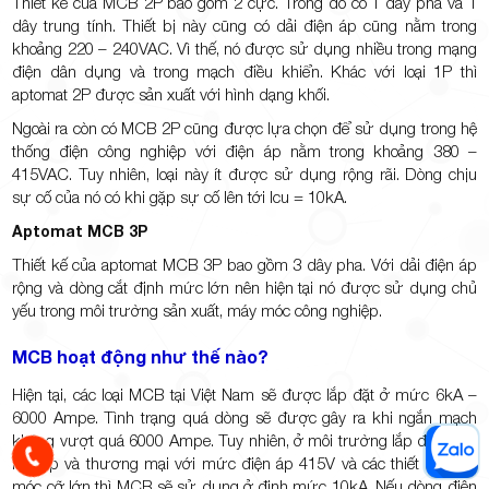
Thiết kế của MCB 2P bao gồm 2 cực. Trong đó có 1 dây pha và 1
dây trung tính. Thiết bị này cũng có dải điện áp cũng nằm trong
khoảng 220 – 240VAC. Vì thế, nó được sử dụng nhiều trong mạng
điện dân dụng và trong mạch điều khiển. Khác với loại 1P thì
aptomat 2P được sản xuất với hình dạng khối.
Ngoài ra còn có MCB 2P cũng được lựa chọn để sử dụng trong hệ
thống điện công nghiệp với điện áp nằm trong khoảng 380 –
415VAC. Tuy nhiên, loại này ít được sử dụng rộng rãi. Dòng chịu
sự cố của nó có khi gặp sự cố lên tới Icu = 10kA.
Aptomat MCB 3P
Thiết kế của aptomat MCB 3P bao gồm 3 dây pha. Với dải điện áp
rộng và dòng cắt định mức lớn nên hiện tại nó được sử dụng chủ
yếu trong môi trường sản xuất, máy móc công nghiệp.
MCB hoạt động như thế nào?
Hiện tại, các loại MCB tại Việt Nam sẽ được lắp đặt ở mức 6kA –
6000 Ampe. Tình trạng quá dòng sẽ được gây ra khi ngắn mạch
không vượt quá 6000 Ampe. Tuy nhiên, ở môi trường lắp đặt công
nghiệp và thương mại với mức điện áp 415V và các thiết bị, máy
móc cỡ lớn thì MCB sẽ sử dụng ở định mức 10kA. Nếu dòng điện