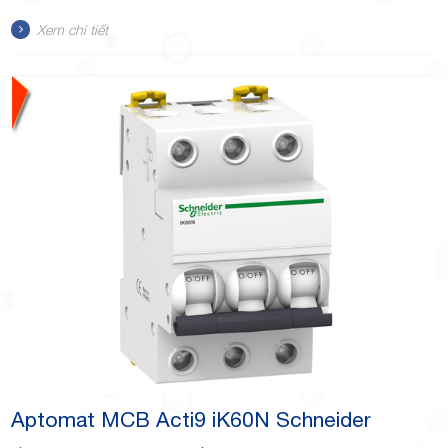
Xem chi tiết
TP.Thủ
Đức,
TP.HCM
Aptomat MCB Acti9 iK60N Schneider