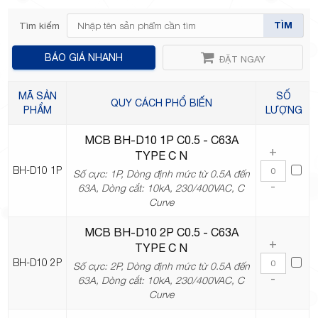
TÌM
Tìm kiếm
BÁO GIÁ NHANH
ĐẶT NGAY
TP.Thủ
MÃ SẢN
SỐ
QUY CÁCH PHỔ BIẾN
PHẨM
LƯỢNG
MCB BH-D10 1P C0.5 - C63A
+
TYPE C N
Đức,
BH-D10 1P
Số cực: 1P, Dòng định mức từ 0.5A đến
-
63A, Dòng cắt: 10kA, 230/400VAC, C
Curve
MCB BH-D10 2P C0.5 - C63A
+
TYPE C N
BH-D10 2P
TP.HCM
Số cực: 2P, Dòng định mức từ 0.5A đến
-
63A, Dòng cắt: 10kA, 230/400VAC, C
Curve