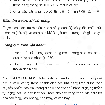
trong bảng thông số (0.8–2.5 N·m tùy loại vít).
Chọn dây dẫn phù hợp với tiết diện từ 1mm² đến 25mm².
Kiểm tra trước khi sử dụng:
Thực hiện kiểm tra rò điện theo hướng dẫn: Bật công tắc, nhấn nút
kiểm tra (nếu có), và đảm bảo MCB ngắt mạch trong thời gian quy
định.
Trong quá trình vận hành:
Tránh để thiết bị hoạt động trong môi trường nhiệt độ cao
quá mức cho phép (≥40°C).
Thường xuyên kiểm tra và bảo trì thiết bị để đảm bảo tuổi
thọ và độ tin cậy.
Aptomat MCB BH-D10 Mitsubishi là biểu tượng của sự tin cậy và
hiệu suất vượt trội trong ngành điện. Với khả năng ứng dụng rộng
rãi, sản phẩm này đã khẳng định vị thế trong tủ bảng điện, hệ thống
tự động hóa và đặc biệt phù hợp cho các công trình lớn như tòa
nhà cao tầng, văn phòng, nhà máy, và sân bay.
Không chỉ dừng lại ở đó, các sản phẩm
MCB Mitsubishi
còn góp