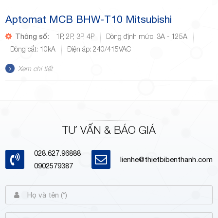
Aptomat MCB BHW-T10 Mitsubishi
Thông số:
1P, 2P, 3P, 4P
Dòng định mức: 3A - 125A
Dòng cắt: 10kA
Điện áp: 240/415VAC
Xem chi tiết
TƯ VẤN & BÁO GIÁ
028.627.96888
lienhe@thietbibenthanh.com
0902579387