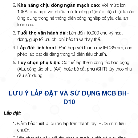
Khả năng chịu dòng ngắn mạch cao:
Với mức Icn
10kA, phù hợp với nhiều môi trường điện áp, đặc biệt là các
ứng dụng trong hệ thống điện công nghiệp có yêu cầu an
toàn cao.
Tuổi thọ vận hành dài:
Lên đến 10,000 chu kỳ hoạt
động, giúp tối ưu chi phí bảo trì và thay thế.
Lắp đặt linh hoạt:
Phù hợp với thanh ray IEC35mm, cho
phép lắp đặt dễ dàng trong tủ điện tiêu chuẩn.
Tùy chọn phụ kiện:
Có thể lắp thêm công tắc báo động
(AL), công tắc phụ (AX), hoặc bộ cắt phụ (SHT) tùy theo nhu
cầu sử dụng.
LƯU Ý LẮP ĐẶT VÀ SỬ DỤNG MCB BH-
D10
Lắp đặt:
Đảm bảo thiết bị được lắp trên thanh ray IEC35mm tiêu
chuẩn.
Vặn chặt các đầu nối dây theo đúng lực siết đã quy định