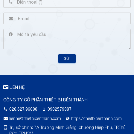
GỬI
LIÊN HỆ
CÔNG TY CỔ PHẦN THIẾT BỊ BẾN THÀNH
028.627.96888
0902579387
lienhe@thietbibenthanh.com
https://thietbibenthanh.com
Trụ sở chính: 7A Trương Minh Giảng, phường Hiệp Phú, TP.Thủ
Đức, TP.HCM