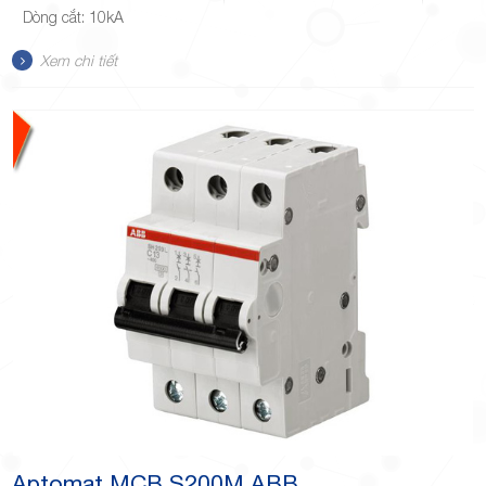
Dòng cắt: 10kA
Xem chi tiết
Aptomat MCB S200M ABB