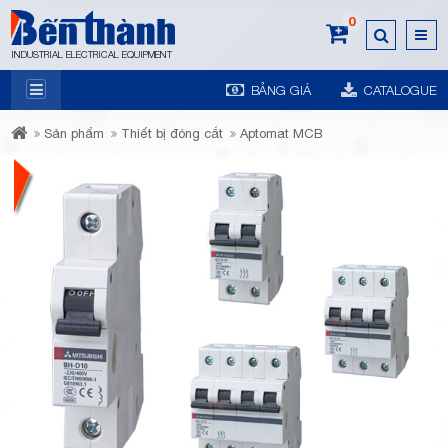
0
INDUSTRIAL ELECTRICAL EQUIPMENT
BẢNG GIÁ
CATALOGUE
7A
Sản phẩm
Thiết bị đóng cắt
Aptomat MCB
Trương