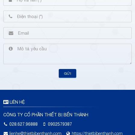
GỬI
LIÊN HỆ
CÔNG TY CỔ PHẦN THIẾT BỊ BẾN THÀNH
028.627.96888
0902579387
lienhe@thietbibenthanh.com
https://thietbibenthanh.com