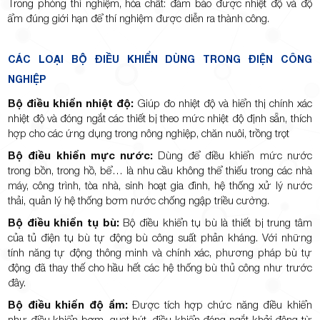
Trong phòng thí nghiệm, hóa chất: đảm bảo được nhiệt độ và độ
ẩm đúng giới hạn để thí nghiệm được diễn ra thành công.
CÁC LOẠI BỘ ĐIỀU KHIỂN DÙNG TRONG ĐIỆN CÔNG
NGHIỆP
Bộ điều khiển nhiệt độ:
Giúp đo nhiệt độ và hiển thị chính xác
nhiệt độ và đóng ngắt các thiết bị theo mức nhiệt độ định sẵn, thích
hợp cho các ứng dụng trong nông nghiệp, chăn nuôi, trồng trọt
Bộ điều khiển mực nước:
Dùng để điều khiển mức nước
trong bồn, trong hồ, bể… là nhu cầu không thể thiếu trong các nhà
máy, công trình, tòa nhà, sinh hoạt gia đình, hệ thống xử lý nước
thải, quản lý hệ thống bơm nước chống ngập triều cường.
Bộ điều khiển tụ bù:
Bộ điều khiển tụ bù là thiết bị trung tâm
của tủ điện tụ bù tự động bù công suất phản kháng. Với những
tính năng tự động thông minh và chính xác, phương pháp bù tự
động đã thay thế cho hầu hết các hệ thống bù thủ công như trước
đây.
Bộ điều khiển độ ẩm:
Được tích hợp chức năng điều khiển
như điều khiển bơm, quạt hút, điều khiển đóng ngắt khởi động từ