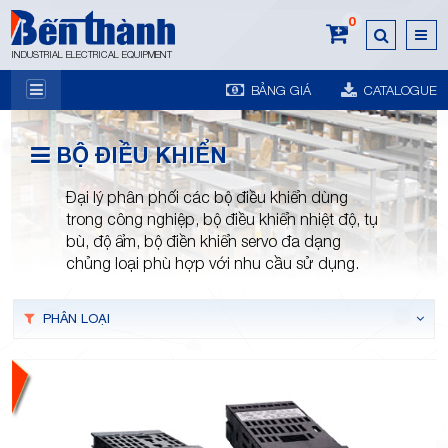
0
INDUSTRIAL ELECTRICAL EQUIPMENT
BẢNG GIÁ
CATALOGUE
7A
BỘ ĐIỀU KHIỂN
Đại lý phân phối các bộ điều khiển dùng
trong công nghiệp, bộ điều khiển nhiệt độ, tụ
bù, độ ẩm, bộ điền khiển servo đa dạng
chủng loại phù hợp với nhu cầu sử dụng.
Trương
PHÂN LOẠI