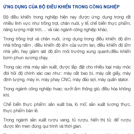
ỨNG DỤNG CỦA BỘ ĐIỀU KHIỂN TRONG CÔNG NGHIỆP
Bộ điều khiển trong nghiệp hiện nay được ứng dụng trong rất
nhiều lĩnh vực như trồng trọt, chăn nuôi, y tế, chế biến thực phẩm,
năng lượng mặt trời,… và các ngành công nghiệp khác.
Trong trồng trọt và chăn nuôi, ứng dụng trong điều khiển độ ẩm
nhà trồng nấm , điều khiển độ ẩm của vườn lan, điều khiển độ ẩm
nhà yến, hay giám sát độ ẩm môi trường xung quanh,điều khiển
bơm phun sương chạy.
Trong các nhà máy sản xuất, được lắp đặt cho nhiều loại máy móc
đòi hỏi độ chính xác cao như: máy cắt bao bì, máy cắt giấy, máy
định lượng, máy in, máy phay CNC, máy đảo sợi, máy quấn stator.
Trong ngành công nghiệp hvac: sưởi ấm thông gió, điều hòa không
khí.
Chế biến thực phẩm: sản xuất bia, lò mổ, sản xuất lương thực,
thực phẩm bán lẻ.
Trong ngành sản xuất rượu vang, tủ rượu, hiển thị tủ: để rượu
được lên men đúng qui trình và thời gian.