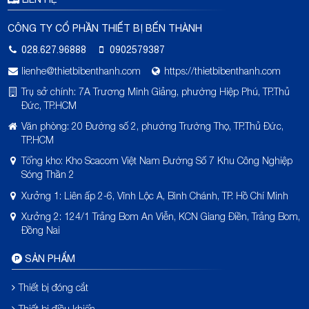
CÔNG TY CỔ PHẦN THIẾT BỊ BẾN THÀNH
028.627.96888
0902579387
lienhe@thietbibenthanh.com
https://thietbibenthanh.com
Trụ sở chính: 7A Trương Minh Giảng, phường Hiệp Phú, TP.Thủ
Đức, TP.HCM
Văn phòng: 20 Đường số 2, phường Trường Thọ, TP.Thủ Đức,
TP.HCM
Tổng kho: Kho Scacom Việt Nam Đường Số 7 Khu Công Nghiệp
Sóng Thần 2
Xưởng 1: Liên ấp 2-6, Vĩnh Lộc A, Bình Chánh, TP. Hồ Chí Minh
Xưởng 2: 124/1 Trảng Bom An Viễn, KCN Giang Điền, Trảng Bom,
Đồng Nai
SẢN PHẨM
Thiết bị đóng cắt
Thiết bị điều khiển