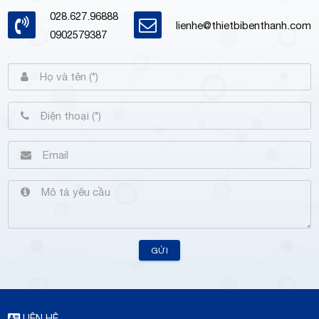
028.627.96888
lienhe@thietbibenthanh.com
0902579387
GỬI
LIÊN HỆ