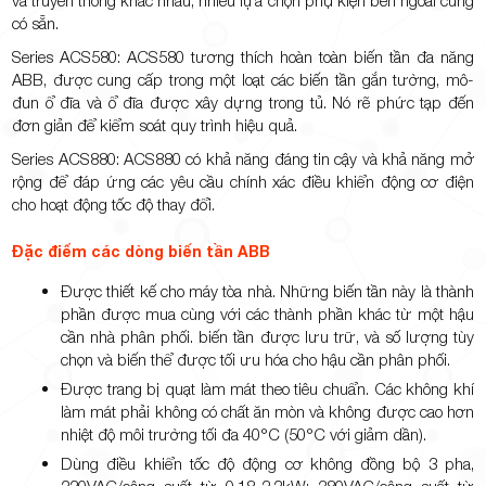
có sẵn.
Series ACS580: ACS580 tương thích hoàn toàn biến tần đa năng
ABB, được cung cấp trong một loạt các biến tần gắn tường, mô-
đun ổ đĩa và ổ đĩa được xây dựng trong tủ. Nó rẽ phức tạp đến
đơn giản để kiểm soát quy trình hiệu quả.
Series ACS880: ACS880 có khả năng đáng tin cậy và khả năng mở
rộng để đáp ứng các yêu cầu chính xác điều khiển động cơ điện
cho hoạt động tốc độ thay đổi.
Đặc điểm các dòng biến tần ABB
Được thiết kế cho máy tòa nhà. Những biến tần này là thành
phần được mua cùng với các thành phần khác từ một hậu
cần nhà phân phối. biến tần được lưu trữ, và số lượng tùy
chọn và biến thể được tối ưu hóa cho hậu cần phân phối.
Được trang bị quạt làm mát theo tiêu chuẩn. Các không khí
làm mát phải không có chất ăn mòn và không được cao hơn
nhiệt độ môi trường tối đa 40°C (50°C với giảm dần).
Dùng điều khiển tốc độ động cơ không đồng bộ 3 pha,
220VAC/công suất từ 0.18-2.2kW; 380VAC/công suất từ