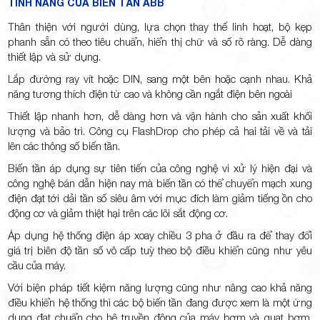
TÍNH NĂNG CỦA BIẾN TẦN ABB
Thân thiện với người dùng, lựa chọn thay thế linh hoạt, bộ kẹp
phanh sẵn có theo tiêu chuẩn, hiển thị chữ và số rõ ràng. Dễ dàng
thiết lập và sử dụng.
Lắp đường ray vít hoặc DIN, sang một bên hoặc cạnh nhau. Khả
năng tương thích điện từ cao và không cần ngắt điện bên ngoài
Thiết lập nhanh hơn, dễ dàng hơn và vận hành cho sản xuất khối
lượng và bảo trì. Công cụ FlashDrop cho phép cả hai tải về và tải
lên các thông số biến tần.
Biến tần áp dụng sự tiên tiến của công nghệ vi xử lý hiện đại và
công nghệ bán dẫn hiện nay mà biến tần có thể chuyển mạch xung
điện đạt tới dải tần số siêu âm với mục đích làm giảm tiếng ồn cho
động cơ và giảm thiệt hại trên các lõi sắt động cơ.
Áp dụng hệ thống điện áp xoay chiều 3 pha ở đầu ra để thay đổi
giá trị biên độ tần số vô cấp tuỳ theo bộ điều khiển cũng như yêu
cầu của máy.
Với biện pháp tiết kiệm năng lượng cũng như nâng cao khả năng
điều khiển hệ thống thì các bộ biến tần đang được xem là một ứng
dụng đạt chuẩn cho hệ truyền động của máy bơm và quạt bơm.