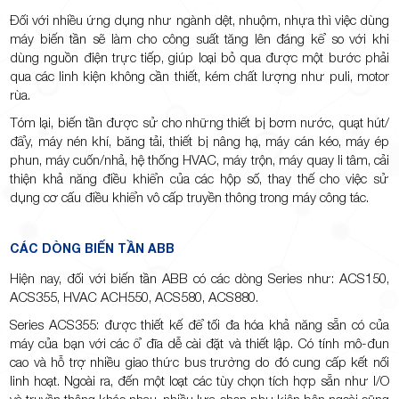
Đối với nhiều ứng dụng như ngành dệt, nhuộm, nhựa thì việc dùng
máy biến tần sẽ làm cho công suất tăng lên đáng kể so với khi
dùng nguồn điện trực tiếp, giúp loại bỏ qua được một bước phải
qua các linh kiện không cần thiết, kém chất lượng như puli, motor
rùa.
Tóm lại, biến tần được sử cho những thiết bị bơm nước, quạt hút/
đẩy, máy nén khí, băng tải, thiết bị nâng hạ, máy cán kéo, máy ép
phun, máy cuốn/nhả, hệ thống HVAC, máy trộn, máy quay li tâm, cải
thiện khả năng điều khiển của các hộp số, thay thế cho việc sử
dụng cơ cấu điều khiển vô cấp truyền thông trong máy công tác.
CÁC DÒNG BIẾN TẦN ABB
Hiện nay, đối với biến tần ABB có các dòng Series như: ACS150,
ACS355, HVAC ACH550, ACS580, ACS880.
Series ACS355: được thiết kế để tối đa hóa khả năng sẵn có của
máy của bạn với các ổ đĩa dễ cài đặt và thiết lập. Có tính mô-đun
cao và hỗ trợ nhiều giao thức bus trường do đó cung cấp kết nối
linh hoạt. Ngoài ra, đến một loạt các tùy chọn tích hợp sẵn như I/O
và truyền thông khác nhau, nhiều lựa chọn phụ kiện bên ngoài cũng