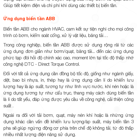
Giúp tiết kiệm điện và chi phí khi dùng các thiết bị biến tần.
Ứng dụng biến tần ABB
Biến tần ABB cho ngành HVAC, cam kết sự tiện nghi cho mọi công
trình có bơm, kiểm soát cổng, xử lý vật liệu, băng tải…
Trong công nghiệp, biến tần ABB được sử dụng rộng rãi từ các
ứng dụng đơn giản như bơm/quạt, băng tải... đến các ứng dụng
phức tạp đòi hỏi độ chính xác cao, moment lớn tại tốc độ thấp nhờ
công nghệ DTC - Direct Torque Control.
Đối với tất cả ứng dụng cần đồng bộ tốc độ, giống như ngành giấy,
dệt, bao bì nhựa, in, thép hay là ứng dụng cần lí do khiển lưu
lượng hay là áp suất, tương tự như lĩnh vực nước, khí nén hoặc là
ứng dụng tương tự như cẩu trục, thang máy cách dùng biến tần
là lí do tất yếu, đáp ứng được yêu cầu về công nghệ, cải thiện công
suất .
Ngoài ra đối với tải bơm, quạt, máy nén khí hoặc là những ứng
dụng khác cần vấn đề khiển lưu lượng/áp suất, máy biến tần 3
pha sẽ giúp ngừng động cơ phía trên chế độ không tải, từ đó thấp
nhiều nhất lượng điện năng sử dụng.