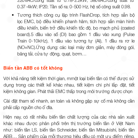
0.37-4kW; IP20; Tần số ra: 0-500 Hz, hệ số công suất 0.98.
Tương thích công cụ lập trình FlashDrop, tích hợp sẵn bộ
lọc EMC, bộ điều khiển phanh hãm, tích hợp sẵn màn hình
điều khiển, biến trở điều khiển tốc độ, bo mạch phủ (coated
board).5 đầu vào số (DI) bao gồm 1 đầu vào xung (Pulse
Train 0-10kHz), 1 đầu vào tương tự (AI), 1 đầu ra rơ le
(NO+NC).Ứng dụng: các loại máy đơn giản, máy đóng gói,
băng tải, cửa tự động, quạt, bơm…
Biến tần ABB có tốt không
Với khả năng tiết kiệm thời gian, mmột loại biến tần có thể được sử
dụng trong các thiết kế khác nhau, tiết kiệm chi phí lắp đặt, tiết
kiệm không gian. Phát thải EMC thấp trong môi trường được chọn
Cài đặt tham số nhanh, an toàn và không gặp sự cố mà không cần
phải cấp nguồn cho ổ đĩa.
Hiện nay, có rất nhiều biến tần chất lượng của các nhà sản xuất
khác nhau được phân phối trên thị trường biến tần ở Việt Nam
như: biến tần LS, biến tần Schneider, biến tần Mitsubishi, biến tần
ABB… Sản phẩm của mỗi thương hiệu đều có một ưu điểm riêng,