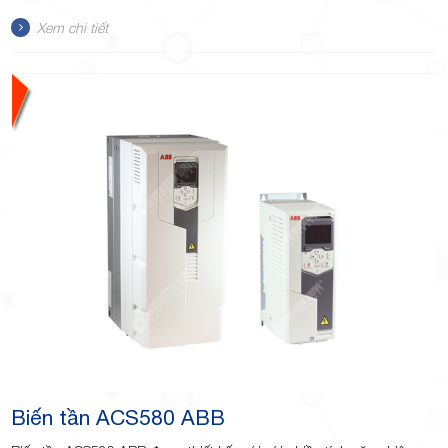
Xem chi tiết
TP.Thủ
Đức,
TP.HCM
Biến tần ACS580 ABB