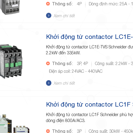
Thông số:
4P
Dòng định mức: 25A - 
Xem chi tiết
Khởi động từ contactor LC1E
Khởi động từ contactor LC1E-TVS Schneider đ
2.2kW đến 335kW.
Thông số:
3P, 4P
Công suất: 2.2kW -
Điện áp coil: 24VAC - 440VAC
Xem chi tiết
Khởi động từ contactor LC1F 
Khởi động từ contactor LC1F Schneider phù h
dòng điện 800A/AC3.
Thông số:
3P
Công suất: 30kW - 450