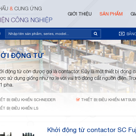
HẨU
&
CUNG ỨNG
GIỚI THIỆU
SẢN PHẨM
GI
ĐIỆN CÔNG NGHIỆP
m
BẢNG
ỞI ĐỘNG TỪ
ởi động từ còn được gọi là contactor. Đây là một thiết bị đóng
ợc sử dụng giống như rơ le với vai trò đóng cắt nguồn điện. Tro
 1 pha.
ẾT BỊ ĐIỀU KHIỂN SCHNEIDER
THIẾT BỊ ĐIỀU KHIỂN MITSUB
ẾT BỊ ĐIỀU KHIỂN LS
Khởi động từ contactor SC Fuj