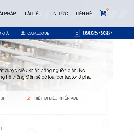
0
ẢI PHÁP
TÀI LIỆU
TIN TỨC
LIÊN HỆ
0902579387
 GIÁ
CATALOGUE
 cắt được điều khiển bằng nguồn điện. Nó
ng hệ thống điện sẽ có loại contactor 3 pha
ISHI
THIẾT BỊ ĐIỀU KHIỂN ABB
i