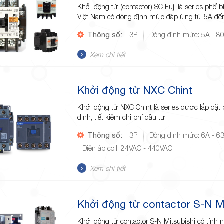
Khởi động từ (contactor) SC Fuji là series phổ b
Việt Nam có dòng định mức đáp ứng từ 5A đế
Thông số:
3P
Dòng định mức: 5A - 8
Xem chi tiết
Khởi động từ NXC Chint
Khởi động từ NXC Chint là series được lắp đặt p
định, tiết kiệm chi phí đầu tư.
Thông số:
3P
Dòng định mức: 6A - 6
Điện áp coil: 24VAC - 440VAC
Xem chi tiết
Khởi động từ contactor S-N Mi
Khởi động từ contactor S-N Mitsubishi có tính n