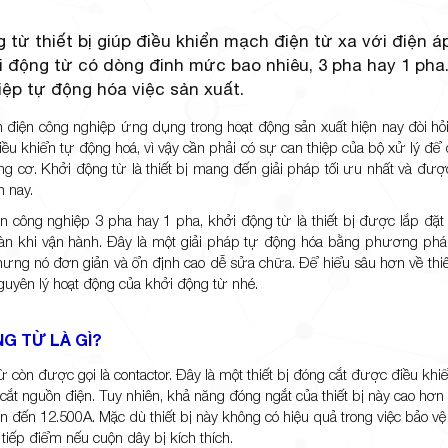
 từ thiết bị giúp điều khiển mạch điện từ xa với điện 
 động từ có dòng đinh mức bao nhiêu, 3 pha hay 1 pha
ệp tự động hóa việc sản xuất.
 điện công nghiệp ứng dụng trong hoạt động sản xuất hiện nay đòi hỏi
ều khiển tự động hoá, vì vậy cần phải có sự can thiệp của bộ xử lý đ
ng cơ. Khởi động từ là thiết bị mang đến giải pháp tối ưu nhất và đư
n nay.
ện công nghiệp 3 pha hay 1 pha, khởi động từ là thiết bị được lắp đặt
àn khi vận hành. Đây là một giải pháp tự động hóa bằng phương ph
ưng nó đơn giản và ổn định cao dễ sửa chữa. Để hiểu sâu hơn về thiết
nguyên lý hoạt động của khởi động từ nhé.
G TỪ LÀ GÌ?
ừ còn được gọi là contactor. Đây là một thiết bị đóng cắt được điều k
 cắt nguồn điện. Tuy nhiên, khả năng đóng ngắt của thiết bị này cao hơn so
ên đến 12.500A. Mặc dù thiết bị này không có hiệu quả trong việc bảo v
tiếp điểm nếu cuộn dây bị kích thích.