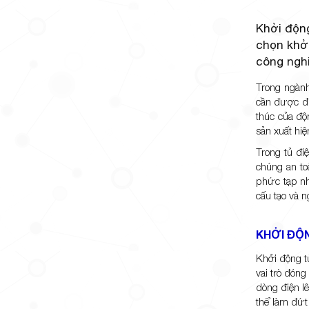
Khởi động
chọn khởi
công nghi
Trong ngành
cần được đi
thúc của độ
sản xuất hiệ
Trong tủ đi
chúng an to
phức tạp nh
cấu tạo và 
KHỞI ĐỘN
Khởi động t
vai trò đóng
dòng điện l
thể làm đứt 