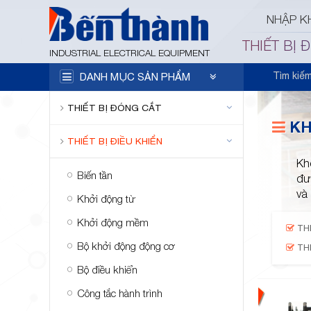
NHẬP K
THIẾT BỊ 
INDUSTRIAL ELECTRICAL EQUIPMENT
Tìm kiế
DANH MỤC SẢN PHẨM
THIẾT BỊ ĐÓNG CẮT
KH
THIẾT BỊ ĐIỀU KHIỂN
Kh
Biến tần
đư
và
Khởi động từ
Khởi động mềm
THI
Bộ khởi động động cơ
THI
Bộ điều khiển
Công tắc hành trình