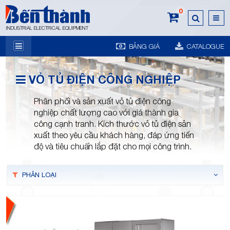
0
INDUSTRIAL ELECTRICAL EQUIPMENT
BẢNG GIÁ
CATALOGUE
7A
VỎ TỦ ĐIỆN CÔNG NGHIỆP
Phân phối và sản xuất vỏ tủ điện công
nghiệp chất lượng cao với giá thành gia
công cạnh tranh. Kích thước vỏ tủ điện sản
xuất theo yêu cầu khách hàng, đáp ứng tiến
Trương
độ và tiêu chuẩn lắp đặt cho mọi công trình.
PHÂN LOẠI