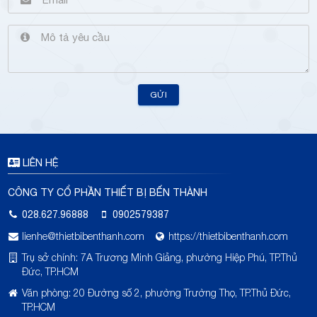
GỬI
LIÊN HỆ
CÔNG TY CỔ PHẦN THIẾT BỊ BẾN THÀNH
028.627.96888
0902579387
lienhe@thietbibenthanh.com
https://thietbibenthanh.com
Trụ sở chính: 7A Trương Minh Giảng, phường Hiệp Phú, TP.Thủ
Đức, TP.HCM
Văn phòng: 20 Đường số 2, phường Trường Thọ, TP.Thủ Đức,
TP.HCM