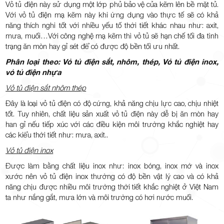
Vỏ tủ điện này sử dụng một lớp phủ bảo vệ của kẽm lên bề mặt tủ.
Với vỏ tủ điện mạ kẽm này khi ứng dụng vào thực tế sẽ có khả
năng thích nghi tốt với nhiều yếu tố thời tiết khác nhau như: axit,
mưa, muối…Với công nghệ mạ kẽm thì vỏ tủ sẽ hạn chế tối đa tình
trạng ăn mòn hay gỉ sét để có được độ bền tối ưu nhất.
Phân loại theo: Vỏ tủ điện sắt, nhôm, thép, Vỏ tủ điện inox,
vỏ tủ điện nhựa
Vỏ tủ điện sắt nhôm thép
Đây là loại vỏ tủ điện có độ cứng, khả năng chịu lực cao, chịu nhiệt
tốt. Tuy nhiên, chất liệu sản xuất vỏ tủ điện này dễ bị ăn mòn hay
han gỉ nếu tiếp xúc với các điều kiện môi trường khắc nghiệt hay
các kiểu thời tiết như: mưa, axit..
Vỏ tủ điện inox
Được làm bằng chất liệu inox như: inox bóng, inox mờ và inox
xước nên vỏ tủ điện inox thường có độ bền vật lý cao và có khả
năng chịu được nhiều môi trường thời tiết khắc nghiệt ở Việt Nam
ta như nắng gắt, mưa lớn và môi trường có hơi nước muối.