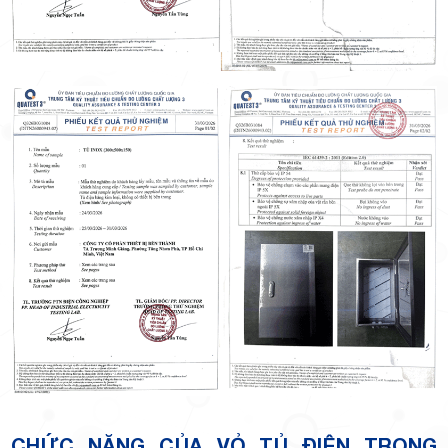
CHỨC NĂNG CỦA VỎ TỦ ĐIỆN TRONG