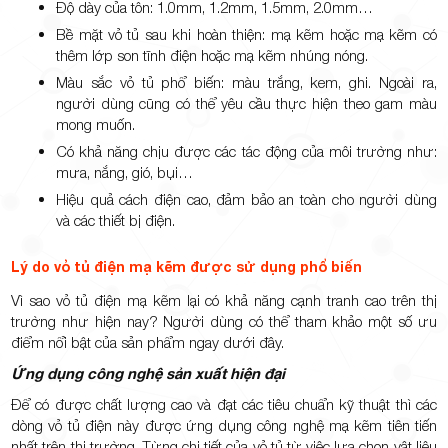
Độ dày của tôn: 1.0mm, 1.2mm, 1.5mm, 2.0mm…
Bề mặt vỏ tủ sau khi hoàn thiện: mạ kẽm hoặc mạ kẽm có
thêm lớp son tĩnh điện hoặc mạ kẽm nhúng nóng.
Màu sắc vỏ tủ phổ biến: màu trắng, kem, ghi. Ngoài ra,
người dùng cũng có thể yêu cầu thực hiện theo gam màu
mong muốn.
Có khả năng chịu được các tác động của môi trường như:
mưa, nắng, gió, bụi…
Hiệu quả cách điện cao, đảm bảo an toàn cho người dùng
và các thiết bị điện.
Lý do vỏ tủ điện mạ kẽm được sử dụng phổ biến
Vì sao vỏ tủ điện mạ kẽm lại có khả năng cạnh tranh cao trên thị
trường như hiện nay? Người dùng có thể tham khảo một số ưu
điểm nổi bật của sản phẩm ngay dưới đây.
Ứng dụng công nghệ sản xuất hiện đại
Để có được chất lượng cao và đạt các tiêu chuẩn kỹ thuật thì các
dòng vỏ tủ điện này được ứng dụng công nghệ mạ kẽm tiên tiến
nhất trên thị trường. Từng chi tiết của vỏ tủ từ việc lựa chọn vật liệu