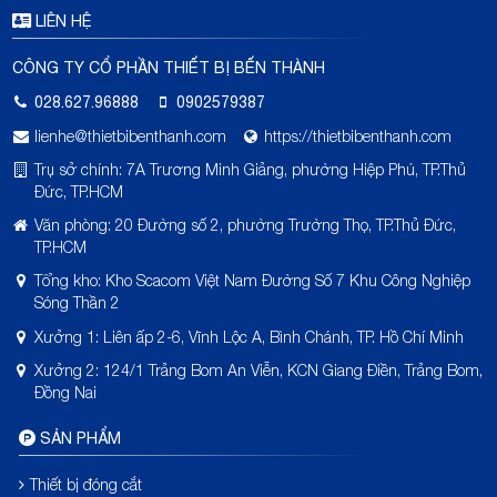
LIÊN HỆ
CÔNG TY CỔ PHẦN THIẾT BỊ BẾN THÀNH
028.627.96888
0902579387
lienhe@thietbibenthanh.com
https://thietbibenthanh.com
Trụ sở chính: 7A Trương Minh Giảng, phường Hiệp Phú, TP.Thủ
Đức, TP.HCM
Văn phòng: 20 Đường số 2, phường Trường Thọ, TP.Thủ Đức,
TP.HCM
Tổng kho: Kho Scacom Việt Nam Đường Số 7 Khu Công Nghiệp
Sóng Thần 2
Xưởng 1: Liên ấp 2-6, Vĩnh Lộc A, Bình Chánh, TP. Hồ Chí Minh
Xưởng 2: 124/1 Trảng Bom An Viễn, KCN Giang Điền, Trảng Bom,
Đồng Nai
SẢN PHẨM
Thiết bị đóng cắt