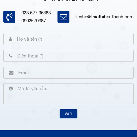
028.627.96888
lienhe@thietbibenthanh.com
0902579387
GỬI