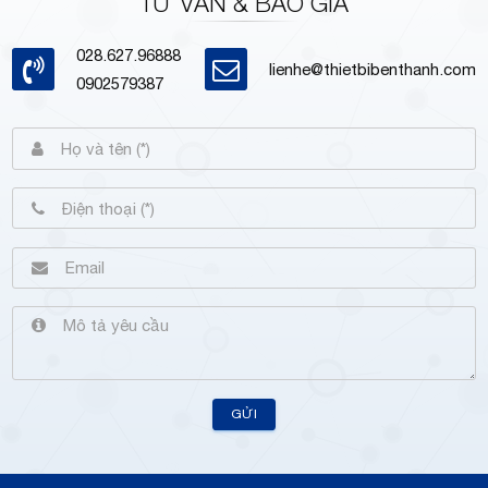
TƯ VẤN & BÁO GIÁ
028.627.96888
lienhe@thietbibenthanh.com
0902579387
GỬI