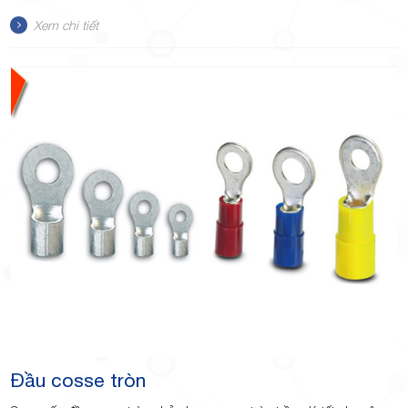
Xem chi tiết
TP.Thủ
Đức,
TP.HCM
Đầu cosse tròn