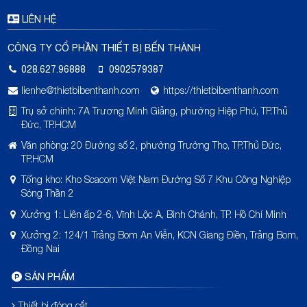
LIÊN HỆ
CÔNG TY CỔ PHẦN THIẾT BỊ BẾN THÀNH
028.627.96888
0902579387
lienhe@thietbibenthanh.com
https://thietbibenthanh.com
Trụ sở chính: 7A Trương Minh Giảng, phường Hiệp Phú, TP.Thủ
Đức, TP.HCM
Văn phòng: 20 Đường số 2, phường Trường Thọ, TP.Thủ Đức,
TP.HCM
Tổng kho: Kho Scacom Việt Nam Đường Số 7 Khu Công Nghiệp
Sóng Thần 2
Xưởng 1: Liên ấp 2-6, Vĩnh Lộc A, Bình Chánh, TP. Hồ Chí Minh
Xưởng 2: 124/1 Trảng Bom An Viễn, KCN Giang Điền, Trảng Bom,
Đồng Nai
SẢN PHẨM
Thiết bị đóng cắt