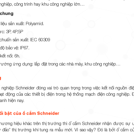
 nghiệp, công trình hay khu công nghiệp lớn…
 chung
liệu sản xuất: Polyamid.
ực: 3P, 4P,5P
 chuẩn sản xuất: IEC 60309
độ bảo vệ: IP67.
 kết nối: 6h.
trường ứng dụng: lắp đặt trong các nhà máy, khu công nghiệp…
g
nghiệp Schneider đóng vai trò quan trọng trong việc kết nối nguồn điệ
ạt động của các thiết bị điện trong hệ thống mạch điện công nghiệp. Đ
anh hiện nay.
ổi bật của ổ cắm Schneider
thương hiệu khác trên thị trường thì ổ cắm Schneider nhận được sự ưu
 đảo” thị trường khi tung ra mẫu mới. Vì sao vậy? Đó là bởi ổ cắm 