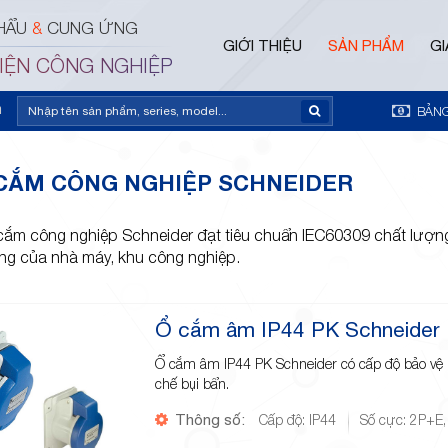
HẨU
&
CUNG ỨNG
GIỚI THIỆU
SẢN PHẨM
GI
ĐIỆN CÔNG NGHIỆP
m
BẢNG
CẮM CÔNG NGHIỆP SCHNEIDER
cắm công nghiệp Schneider đạt tiêu chuẩn IEC60309 chất lượ
ng của nhà máy, khu công nghiệp.
Ổ cắm âm IP44 PK Schneider
Ổ cắm âm IP44 PK Schneider có cấp độ bảo vệ 
chế bụi bẩn.
Thông số:
Cấp độ: IP44
Số cực: 2P+E,