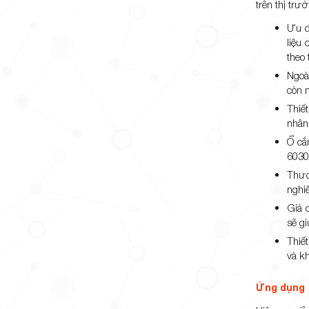
trên thị tr
Ưu đ
liệu
theo 
Ngoà
còn 
Thiế
nhân
Ổ cắ
6030
Thươ
nghi
Giá 
sẽ gi
Thiế
và k
Ứng dụng