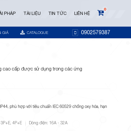
0
ẢI PHÁP
TÀI LIỆU
TIN TỨC
LIÊN HỆ
0902579387
 GIÁ
CATALOGUE
ng cao cấp được sử dụng trong các ứng
IP44, phù hợp với tiêu chuẩn IEC 60529 chống oxy hóa, hạn
 3P+E, 4P+E
Dòng điện: 16A - 32A