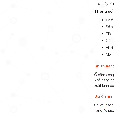
nhà máy, xí
Thông số
Chất 
Số c
Tiêu
Cấp 
Vị trí
Môi 
Chức năn
Ổ cắm công 
khả năng ho
xuất kinh do
Ưu điểm n
So với các 
năng “khuấy