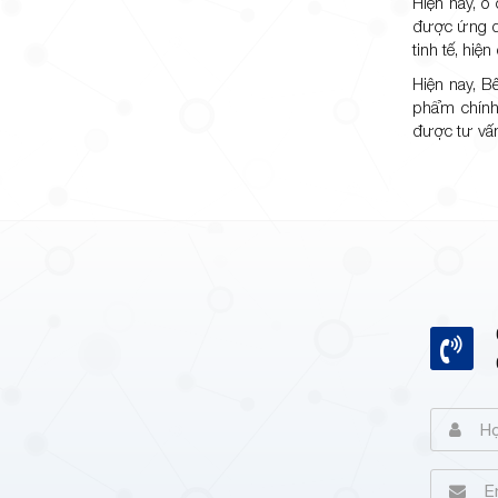
Hiện nay, ổ
được ứng dụ
tinh tế, hiệ
Hiện nay, B
phẩm chính 
được tư vấn