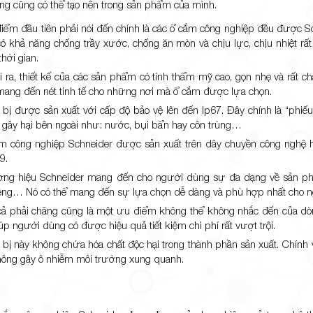
ường cũng có thể tạo nên trong sản phẩm của mình.
iểm đầu tiên phải nói đến chính là các ổ cắm công nghiệp đều được Sch
 có khả năng chống trầy xước, chống ăn mòn và chịu lực, chịu nhiệt rất
thời gian.
i ra, thiết kế của các sản phẩm có tính thẩm mỹ cao, gọn nhẹ và rất c
mang đến nét tinh tế cho những nơi mà ổ cắm được lựa chọn.
t bị được sản xuất với cấp độ bảo vệ lên đến Ip67. Đây chính là “phiếu
 gây hại bên ngoài như: nước, bụi bẩn hay côn trùng…
m công nghiệp Schneider được sản xuất trên dây chuyền công nghệ hi
9.
ng hiệu Schneider mang đến cho người dùng sự đa dạng về sản phẩ
êng… Nó có thể mang đến sự lựa chọn dễ dàng và phù hợp nhất cho 
cả phải chăng cũng là một ưu điểm không thể không nhắc đến của dòn
úp người dùng có được hiệu quả tiết kiệm chi phí rất vượt trội.
t bị này không chứa hóa chất độc hại trong thành phần sản xuất. Chính v
hông gây ô nhiễm môi trường xung quanh.