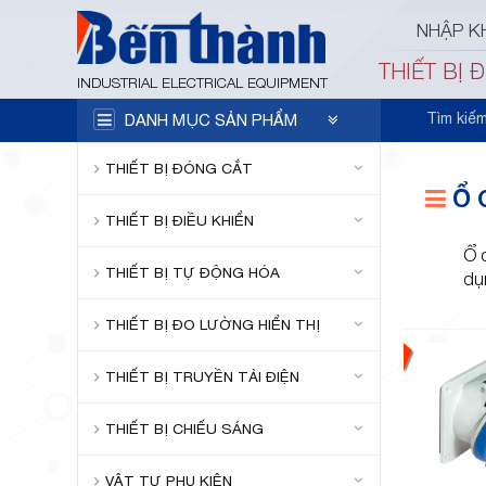
NHẬP K
THIẾT BỊ 
INDUSTRIAL ELECTRICAL EQUIPMENT
Tìm kiế
DANH MỤC SẢN PHẨM
THIẾT BỊ ĐÓNG CẮT
Ổ 
THIẾT BỊ ĐIỀU KHIỂN
Ổ 
THIẾT BỊ TỰ ĐỘNG HÓA
dụ
THIẾT BỊ ĐO LƯỜNG HIỂN THỊ
THIẾT BỊ TRUYỀN TẢI ĐIỆN
THIẾT BỊ CHIẾU SÁNG
VẬT TƯ PHỤ KIỆN