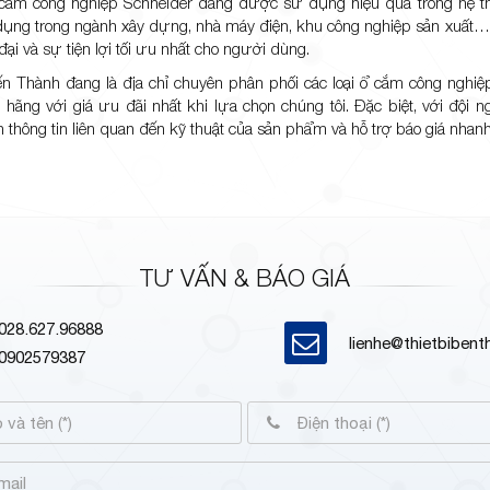
 cắm công nghiệp Schneider đang được sử dụng hiệu quả trong hệ t
ng trong ngành xây dựng, nhà máy điện, khu công nghiệp sản xuất… 
n đại và sự tiện lợi tối ưu nhất cho người dùng.
ến Thành đang là địa chỉ chuyên phân phối các loại ổ cắm công nghiệ
hãng với giá ưu đãi nhất khi lựa chọn chúng tôi. Đặc biệt, với đội 
 thông tin liên quan đến kỹ thuật của sản phẩm và hỗ trợ báo giá nhan
TƯ VẤN & BÁO GIÁ
028.627.96888
lienhe@thietbiben
0902579387