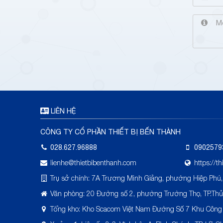
LIÊN HỆ
CÔNG TY CỔ PHẦN THIẾT BỊ BẾN THÀNH
028.627.96888
0902579
lienhe@thietbibenthanh.com
https://t
Trụ sở chính: 7A Trương Minh Giảng, phường Hiệp Phú,
Văn phòng: 20 Đường số 2, phường Trường Thọ, TP.Th
Tổng kho: Kho Scacom Việt Nam Đường Số 7 Khu Công