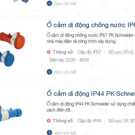
Xem chi tiết
Ổ cắm di động chống nước IP
Ổ cắm di động chống nước IP67 PK Schneider 
nhà máy điện và công trình xây dựng.
Thông số:
Cấp độ: IP67
Số cực: 2P+E,
Điện áp: 220V - 400V
Xem chi tiết
Ổ cắm di động IP44 PK Schne
Ổ cắm di động IP44 PK Schneider sử dụng chất 
cách điện tốt.
Thông số:
Cấp độ: IP44
Số cực: 2P, 3P
Xem chi tiết