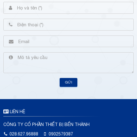
GỬI
LIÊN HỆ
CÔNG TY CỔ PHẦN THIẾT BỊ BẾN THÀNH
028.627.96888
0902579387