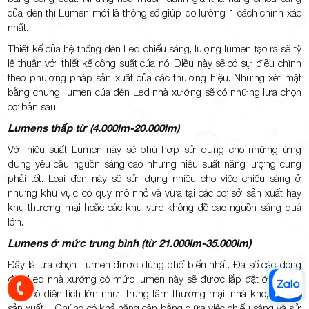
của đèn thì Lumen mới là thông số giúp đo lường 1 cách chính xác
nhất.
Thiết kế của hệ thống đèn Led chiếu sáng, lượng lumen tạo ra sẽ tỷ
lệ thuận với thiết kế công suất của nó. Điều này sẽ có sự điều chỉnh
theo phương pháp sản xuất của các thương hiệu. Nhưng xét mặt
bằng chung, lumen của đèn Led nhà xưởng sẽ có những lựa chọn
cơ bản sau:
Lumens thấp từ (4.000lm-20.000lm)
Với hiệu suất Lumen này sẽ phù hợp sử dụng cho những ứng
dụng yêu cầu nguồn sáng cao nhưng hiệu suất năng lượng cũng
phải tốt. Loại đèn này sẽ sử dụng nhiều cho việc chiếu sáng ở
những khu vực có quy mô nhỏ và vừa tại các cơ sở sản xuất hay
khu thương mại hoặc các khu vực không đề cao nguồn sáng quá
lớn.
Lumens ở mức trung bình (từ 21.000lm-35.000lm)
Đây là lựa chọn Lumen được dùng phổ biến nhất. Đa số các dòng
đèn Led nhà xưởng có mức lumen này sẽ được lắp đặt ở những
vị trí có diện tích lớn như: trung tâm thương mại, nhà kho, xưởng
sản xuất,... Chúng có khả năng cân bằng giữa việc chiếu sáng và sử