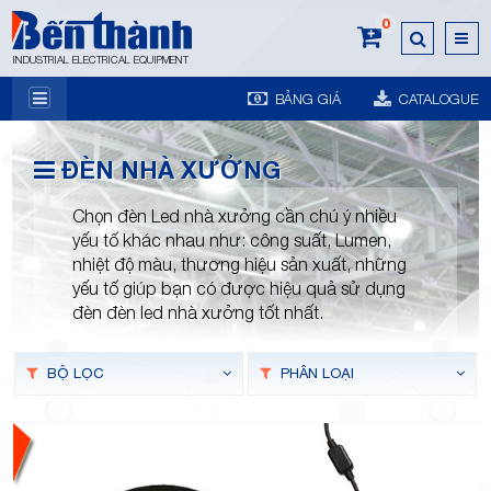
0
INDUSTRIAL ELECTRICAL EQUIPMENT
BẢNG GIÁ
CATALOGUE
7A
ĐÈN NHÀ XƯỞNG
Chọn đèn Led nhà xưởng cần chú ý nhiều
yếu tố khác nhau như: công suất, Lumen,
nhiệt độ màu, thương hiệu sản xuất, những
yếu tố giúp bạn có được hiệu quả sử dụng
Trương
đèn đèn led nhà xưởng tốt nhất.
BỘ LỌC
PHÂN LOẠI