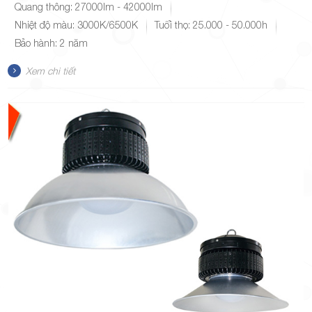
Quang thông: 27000lm - 42000lm
Nhiệt độ màu: 3000K/6500K
Tuổi thọ: 25.000 - 50.000h
Bảo hành: 2 năm
TP.Thủ
Xem chi tiết
Đức,
TP.HCM