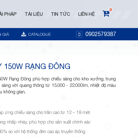
0
ẢI PHÁP
TÀI LIỆU
TIN TỨC
LIÊN HỆ
0902579387
 GIÁ
CATALOGUE
Y 150W RẠNG ĐÔNG
0W Rạng Đông phù hợp chiếu sáng cho kho xưởng, trung
sáng với quang thông từ 15.000 - 22.000lm, nhiệt độ màu
u không gian,
p ứng chiếu sáng cho trần cao từ 12 – 18 mét
hông nhấp nháy, phù hợp cho sản xuất chính xác
60% so với hệ thống đèn cao áp truyền thống