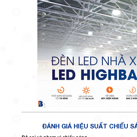
ĐÁNH GIÁ HIỆU SUẤT CHIẾU 
Độ rọi và phạm vi chiếu sáng