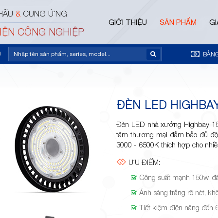
HẨU
&
CUNG ỨNG
GIỚI THIỆU
SẢN PHẨM
GI
ĐIỆN CÔNG NGHIỆP
m
BẢNG
ĐÈN LED HIGHBA
Đèn LED nhà xưởng Highbay 15
tâm thương mại đảm bảo đủ độ 
3000 - 6500K thích hợp cho nhiề
ƯU ĐIỂM:
Công suất mạnh 150w, đá
Ánh sáng trắng rõ nét, k
Tiết kiệm điện năng đến 