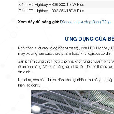
Đèn LED Highbay HB06 300/150W Plus
Đèn LED Highbay HB03 350/150W Plus
Xem đẩy đủ bảng giá:
Đèn led nhà xưởng Rạng Đông
ỨNG DỤNG CỦA ĐÈ
Nhờ công suất cao và độ bền vượt trội, đèn LED Highbay
may, xưởng sản xuất thực phẩm hoặc khu logistics có diện tí
Sản phẩm cũng thích hợp cho nhà kho trung chuyển, khu vự
đoạn ánh sáng. Với khả năng tản nhiệt tốt, đèn có thể sử d
ổn định.
Ngoài ra, đèn còn được triển khai tại nhiều khu công nghiệp 
kiện lao động.