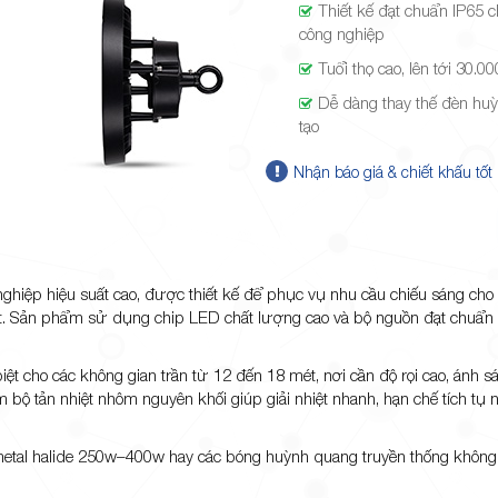
Thiết kế đạt chuẩn IP65 
công nghiệp
Tuổi thọ cao, lên tới 30.0
Dễ dàng thay thế đèn hu
tạo
Nhận báo giá & chiết khấu tốt
ghiệp hiệu suất cao, được thiết kế để phục vụ nhu cầu chiếu sáng ch
t. Sản phẩm sử dụng chip LED chất lượng cao và bộ nguồn đạt chuẩn 
ệt cho các không gian trần từ 12 đến 18 mét, nơi cần độ rọi cao, ánh 
 bộ tản nhiệt nhôm nguyên khối giúp giải nhiệt nhanh, hạn chế tích tụ n
 metal halide 250w–400w hay các bóng huỳnh quang truyền thống khôn