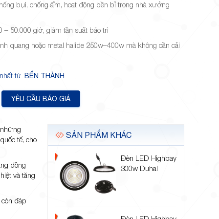
chống bụi, chống ẩm, hoạt động bền bỉ trong nhà xưởng
00 – 50.000 giờ, giảm tần suất bảo trì
ỳnh quang hoặc metal halide 250w–400w mà không cần cải
 nhất từ
BẾN THÀNH
YÊU CẦU BÁO GIÁ
o những
SẢN PHẨM KHÁC
quốc tế, cho
Đèn LED Highbay
sáng đồng
300w Duhal
hiệt và tăng
g còn đáp
Đèn LED Highbay