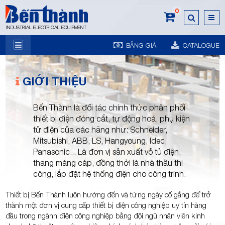
0
INDUSTRIAL ELECTRICAL EQUIPMENT
BẢNG GIÁ
CATALOGUE
7A
GIỚI THIỆU
Bến Thành là đối tác chính thức phân phối
thiết bị điện đóng cắt, tự động hoá, phụ kiện
tử điện của các hãng như: Schneider,
Trương
Mitsubishi, ABB, LS, Hangyoung, Idec,
Panasonic... Là đơn vị sản xuất vỏ tủ điện,
thang máng cáp, đồng thời là nhà thầu thi
công, lắp đặt hệ thống điện cho công trình.
Thiết bị Bến Thành luôn hướng đến và từng ngày cố gắng để trở
thành một đơn vị cung cấp thiết bị điện công nghiệp uy tín hàng
đầu trong ngành điện công nghiệp bằng đội ngũ nhân viên kinh