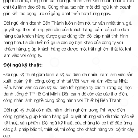
gặp trục trặc, cùng dẫn dắt đội ngũ nhân viên kinh doanh đạt được
chỉ tiêu lãnh đạo đề ra. Cùng nhau tạo nên một đội ngũ kinh doanh
gắn kết, tạo động lực cố gắng phát triển hơn từng ngày.
Đội ngũ kinh doanh Bến Thành luôn niềm nở, tư vấn nhiệt tình, giải
quyết kịp thời những yêu cầu của khách hàng, đảm bảo cho đơn
hàng của khách hàng được giao đúng tiến độ, cập nhật tình hình
hàng hoá. Là cầu kết nối giữa các bộ bận khác của công ty với
khách hàng, giúp khách hàng có được một trãi nghiệm thật tốt khi
làm việc với công ty.
Đội ngũ kỹ thuật:
Đội ngũ kỹ thuật gồm lãnh là kỹ sư điện đã nhiều năm làm việc sản
xuất, quản lý thi công, công trình tại Việt Nam và làm việc tại Nhật
Bản. Nhân viên có các kỹ sư điện tốt nghiệp tại các trường đại học
danh tiếng ở TP Hồ Chí Minh. Bên cạnh đó còn các các thợ điện,
công nhân lành nghề cùng đồng hành với Thiết bị Bến Thành.
Đội ngũ kỹ thuật có nhiều năm kinh nghiệm trong lĩnh vực điện
công nghiệp, giúp khách hàng giải quyết những vấn đề thắc mắc về
kỹ thuật sản phẩm. Đội ngũ kỹ thuật của chúng tôi có thể đáp ứng
các giải pháp bảo trì, thiết kế, thi công cho khách hàng với độ tin cậy
cao.