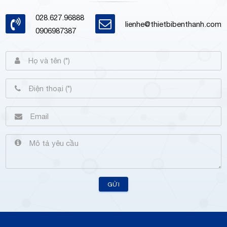
028.627.96888
lienhe@thietbibenthanh.com
0906987387
GỬI