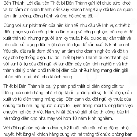
Bến Thành. Lời đầu tiên Thiết bị Bến Thành gửi lời chúc sức khoẻ
và lời cảm ơn chân thành đến Quý khách hàng/Quý đối tác đã quan
tâm, tin tưởng, đồng hành và ủng hộ chúng tôi.
Cùng với sự phát triển của nền kinh tế, nhu cầu về lĩnh vực thiết bị
TP.Thủ
điện phục vụ các công trình dân dụng và công nghiệp, bên cạnh đó
xuất thân từ những người làm kỹ thuật, hiểu được sự cần thiết về
nhu cầu sử dụng điện một cách liên tục để sản xuất & kinh doanh.
Yêu cầu đặt ra là đem đến sự an tâm cho doanh nghiệp và độ tin
cậy cho hệ thống điện. Từ đó Thiết bị Bến Thành được thành lập
với sự hội tụ của đội ngũ kỹ sư điện dày dặn kinh nghiệm và trở
thành đại lý phân phối thiết bị điện của nhiều hãng mang đến giải
Đức,
pháp hiệu quả nhất cho khách hàng.
Thiết bị Bến Thành là đại lý phân phối thiết bị điện đóng cắt, tự
động hoá chính hãng, nhà nhập khẩu, phân phối vật tư tủ điện, sản
xuất vỏ tủ điện thang máng cáp. Bên cạnh đó, đội ngũ kỹ thuật của
chúng tôi là những người được tôi luyện trong môi trường làm việc
chuyên nghiệp ở Việt Nam, Nhật Bản về giải pháp thi công, bảo trì
TP.HCM
hệ thống điện cho nhà máy với hơn 10 năm kinh nghiệm.
Với đội ngũ cán bộ kinh doanh, kỹ thuật, hậu cần năng động, nhiệt
huyết, hết lòng vì khách hàng cùng với hệ thống tổ chức phòng ban,