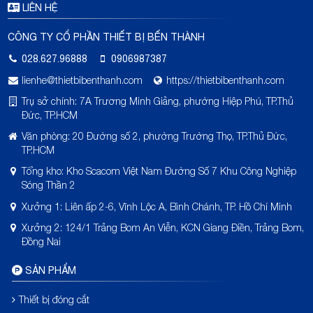
LIÊN HỆ
CÔNG TY CỔ PHẦN THIẾT BỊ BẾN THÀNH
028.627.96888
0906987387
lienhe@thietbibenthanh.com
https://thietbibenthanh.com
Trụ sở chính: 7A Trương Minh Giảng, phường Hiệp Phú, TP.Thủ
Đức, TP.HCM
Văn phòng: 20 Đường số 2, phường Trường Thọ, TP.Thủ Đức,
TP.HCM
Tổng kho: Kho Scacom Việt Nam Đường Số 7 Khu Công Nghiệp
Sóng Thần 2
Xưởng 1: Liên ấp 2-6, Vĩnh Lộc A, Bình Chánh, TP. Hồ Chí Minh
Xưởng 2: 124/1 Trảng Bom An Viễn, KCN Giang Điền, Trảng Bom,
Đồng Nai
SẢN PHẨM
Thiết bị đóng cắt