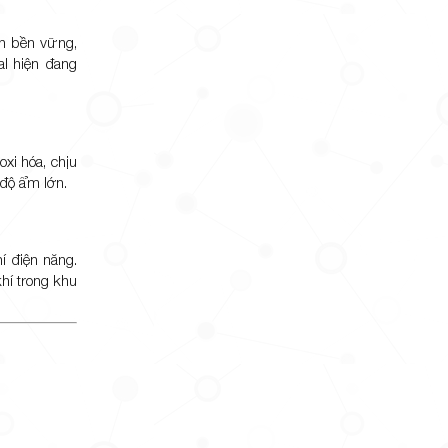
ển bền vững,
l hiện đang
xi hóa, chịu
 độ ẩm lớn.
í điện năng.
hí trong khu