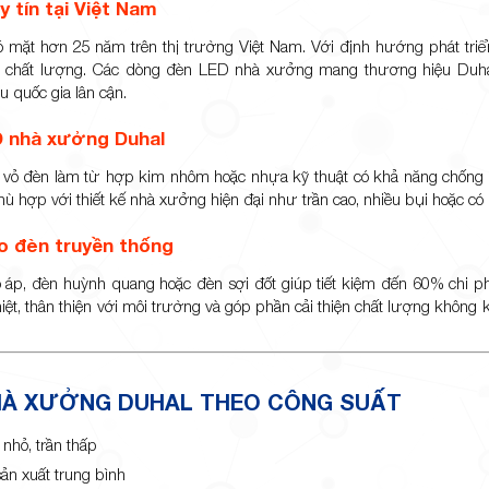
 tín tại Việt Nam
có mặt hơn 25 năm trên thị trường Việt Nam. Với định hướng phát tri
h chất lượng. Các dòng đèn LED nhà xưởng mang thương hiệu Duha
 quốc gia lân cận.
D nhà xưởng Duhal
u vỏ đèn làm từ hợp kim nhôm hoặc nhựa kỹ thuật có khả năng chống o
hù hợp với thiết kế nhà xưởng hiện đại như trần cao, nhiều bụi hoặc có
ho đèn truyền thống
 áp, đèn huỳnh quang hoặc đèn sợi đốt giúp tiết kiệm đến 60% chi ph
ệt, thân thiện với môi trường và góp phần cải thiện chất lượng không k
HÀ XƯỞNG DUHAL THEO CÔNG SUẤT
hỏ, trần thấp
ản xuất trung bình