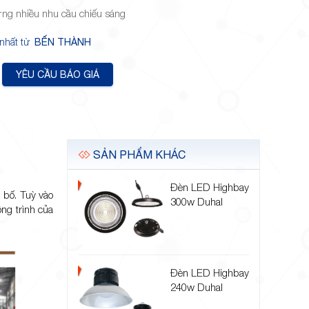
ng nhiều nhu cầu chiếu sáng
 nhất từ
BẾN THÀNH
YÊU CẦU BÁO GIÁ
SẢN PHẨM KHÁC
Đèn LED Highbay
bố. Tuỳ vào
300w Duhal
ng trình của
Đèn LED Highbay
240w Duhal