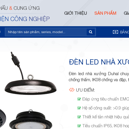
HẨU
&
CUNG ỨNG
GIỚI THIỆU
SẢN PHẨM
GI
ĐIỆN CÔNG NGHIỆP
m
BẢNG
ĐÈN LED NHÀ X
Đèn led nhà xưởng Duhal chuyê
chống thấm, IK08 chống va đập, t
ƯU ĐIỂM:
Đáp ứng tiêu chuẩn EM
Hệ số công suất: >0.9 gi
Thiết kế tản nhiệt hiệu quả
Tiêu chuẩn IP65, IK08 hoạ