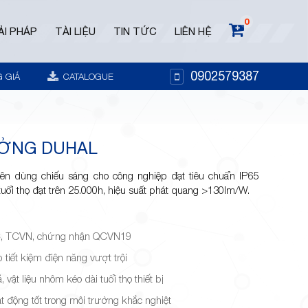
0
ẢI PHÁP
TÀI LIỆU
TIN TỨC
LIÊN HỆ
0902579387
 GIÁ
CATALOGUE
ƯỞNG DUHAL
n dùng chiếu sáng cho công nghiệp đạt tiêu chuẩn IP65
uổi thọ đạt trên 25.000h, hiệu suất phát quang >130lm/W.
C, TCVN, chứng nhận QCVN19
úp tiết kiệm điện năng vượt trội
, vật liệu nhôm kéo dài tuổi thọ thiết bị
t động tốt trong môi trường khắc nghiệt