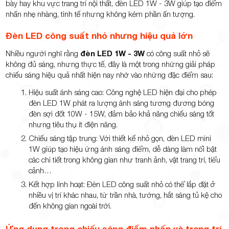
bày hay khu vực trang trí nội thất, đèn LED 1W - 3W giúp tạo điểm
nhấn nhẹ nhàng, tinh tế nhưng không kém phần ấn tượng.
Đèn LED công suất nhỏ nhưng hiệu quả lớn
TP.Thủ
Nhiều người nghĩ rằng
đèn LED 1W - 3W
có công suất nhỏ sẽ
không đủ sáng, nhưng thực tế, đây là một trong những giải pháp
chiếu sáng hiệu quả nhất hiện nay nhờ vào những đặc điểm sau:
Hiệu suất ánh sáng cao: Công nghệ LED hiện đại cho phép
đèn LED 1W phát ra lượng ánh sáng tương đương bóng
đèn sợi đốt 10W - 15W, đảm bảo khả năng chiếu sáng tốt
Đức,
nhưng tiêu thụ ít điện năng.
Chiếu sáng tập trung: Với thiết kế nhỏ gọn, đèn LED mini
1W giúp tạo hiệu ứng ánh sáng điểm, dễ dàng làm nổi bật
các chi tiết trong không gian như tranh ảnh, vật trang trí, tiểu
cảnh…
Kết hợp linh hoạt: Đèn LED công suất nhỏ có thể lắp đặt ở
TP.HCM
nhiều vị trí khác nhau, từ trần nhà, tường, hắt sáng tủ kệ cho
đến không gian ngoài trời.
Ứng dụng trong chiếu sáng điểm nhấn và trang trí