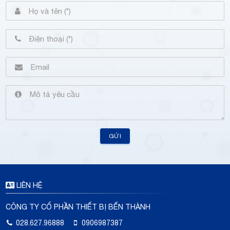
GỬI
LIÊN HỆ
CÔNG TY CỔ PHẦN THIẾT BỊ BẾN THÀNH
028.627.96888
0906987387