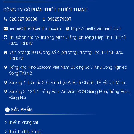
CÔNG TY CỔ PHẦN THIẾT BỊ BẾN THÀNH
028.627.96888
0902579387
lienhe@thietbibenthanh.com
https://thietbibenthanh.com
Trụ sở chính: 7A Trương Minh Giảng, phường Hiệp Phú, TP.Thủ
Đức, TP.HCM
Văn phòng: 20 Đường số 2, phường Trường Thọ, TP.Thủ Đức,
TP.HCM
Tổng kho: Kho Scacom Việt Nam Đường Số 7 Khu Công Nghiệp
Sóng Thần 2
Xưởng 1: Liên ấp 2-6, Vĩnh Lộc A, Bình Chánh, TP. Hồ Chí Minh
Xưởng 2: 124/1 Trảng Bom An Viễn, KCN Giang Điền, Trảng Bom,
Đồng Nai
SẢN PHẨM
Thiết bị đóng cắt
Thiết bị điều khiển