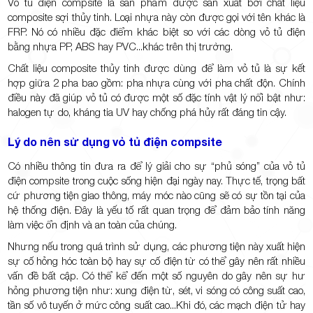
Vỏ tủ điện compsite là sản phẩm được sản xuất bởi chất liệu
composite sợi thủy tinh. Loại nhựa này còn được gọi với tên khác là
FRP. Nó có nhiều đặc điểm khác biệt so với các dòng vỏ tủ điện
bằng nhựa PP, ABS hay PVC...khác trên thị trường.
Chất liệu composite thủy tinh được dùng để làm vỏ tủ là sự kết
hợp giữa 2 pha bao gồm: pha nhựa cùng với pha chất độn. Chính
điều này đã giúp vỏ tủ có được một số đặc tính vật lý nổi bật như:
halogen tự do, kháng tia UV hay chống phá hủy rất đáng tin cậy.
Lý do nên sử dụng vỏ tủ điện compsite
Có nhiều thông tin đưa ra để lý giải cho sự “phủ sóng” của vỏ tủ
điện compsite trong cuộc sống hiện đại ngày nay. Thực tế, trọng bất
cứ phương tiện giao thông, máy móc nào cũng sẽ có sự tồn tại của
hệ thống điện. Đây là yếu tố rất quan trọng để đảm bảo tính năng
làm việc ổn định và an toàn của chúng.
Nhưng nếu trong quá trình sử dụng, các phương tiện này xuất hiện
sự cố hỏng hóc toàn bộ hay sự cố điện từ có thể gây nên rất nhiều
vấn đề bất cập. Có thể kể đến một số nguyên do gây nên sự hư
hỏng phương tiện như: xung điện từ, sét, vi sóng có công suất cao,
tần số vô tuyến ở mức công suất cao...Khi đó, các mạch điện tử hay