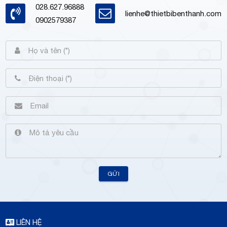
028.627.96888
lienhe@thietbibenthanh.com
0902579387
GỬI
LIÊN HỆ