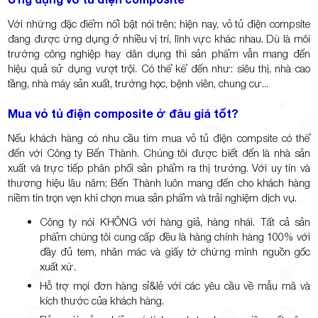
Với những đặc điểm nổi bật nói trên; hiện nay, vỏ tủ điện compsite
đang được ứng dụng ở nhiều vị trí, lĩnh vực khác nhau. Dù là môi
trường công nghiệp hay dân dụng thì sản phẩm vẫn mang đến
hiệu quả sử dụng vượt trội. Có thể kể đến như: siêu thị, nhà cao
tầng, nhà máy sản xuất, trường học, bệnh viên, chung cư...
Mua vỏ tủ điện composite ở đâu giá tốt?
Nếu khách hàng có nhu cầu tìm mua vỏ tủ điện compsite có thể
đến với Công ty Bến Thành. Chúng tôi được biết đến là nhà sản
xuất và trực tiếp phân phối sản phẩm ra thị trường. Với uy tín và
thương hiệu lâu năm; Bến Thành luôn mang đến cho khách hàng
niềm tin trọn vẹn khi chọn mua sản phẩm và trải nghiệm dịch vụ.
Công ty nói KHÔNG với hàng giả, hàng nhái. Tất cả sản
phẩm chúng tôi cung cấp đều là hàng chính hàng 100% với
đầy đủ tem, nhãn mác và giấy tờ chứng minh nguồn gốc
xuất xứ.
Hỗ trợ mọi đơn hàng sỉ&lẻ với các yêu cầu về mẫu mã và
kích thước của khách hàng.