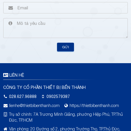
GỬI
LIÊN HỆ
CÔNG TY CỔ PHẦN THIẾT BỊ BẾN THÀNH
028.627.96888
0902579387
lienhe@thietbibenthanh.com
https://thietbibenthanh.com
Trụ sở chính: 7A Trương Minh Giảng, phường Hiệp Phú, TP.Thủ
Đức, TP.HCM
Văn phòng: 20 Đường số 2, phường Trường Thọ, TP.Thủ Đức,