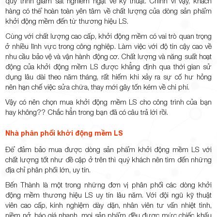
quy trình giám sát nghiêm ngặt về kỹ thuật. Chính vì vậy, khách
hàng có thể hoàn toàn yên tâm về chất lượng của dòng sản phẩm
khởi động mềm đến từ thương hiệu LS.
Cùng với chất lượng cao cấp, khởi động mềm có vai trò quan trọng
ở nhiều lĩnh vực trong công nghiệp. Làm việc với độ tin cậy cao về
nhu cầu bảo vệ và vận hành động cơ. Chất lượng và năng suất hoạt
động của khởi động mềm LS được khẳng định qua thời gian sử
dụng lâu dài theo năm tháng, rất hiếm khi xảy ra sự cố hư hỏng
nên hạn chế việc sửa chữa, thay mới gây tốn kém về chi phí.
Vậy có nên chọn mua khởi động mềm LS cho công trình của bạn
hay không?? Chắc hẳn trong bạn đã có câu trả lời rồi.
Nhà phân phối khởi động mềm LS
Để đảm bảo mua được dòng sản phẩm khởi động mềm LS với
chất lượng tốt như đề cập ở trên thì quý khách nên tìm đến những
địa chỉ phân phối lớn, uy tín.
Bến Thành là một trong những đơn vị phân phối các dòng khởi
động mềm thương hiệu LS uy tín lâu năm. Với đội ngũ kỹ thuật
viên cao cấp, kinh nghiệm dày dặn, nhân viên tư vấn nhiệt tình,
niềm nở, báo giá nhanh, mọi sản phẩm đều được mức chiếc khấu