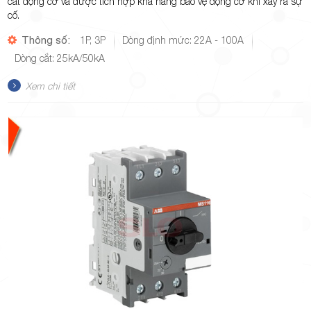
cắt động cơ và được tích hợp khả năng bảo vệ động cơ khi xảy ra sự
cố.
Thông số:
1P, 3P
Dòng định mức: 22A - 100A
Dòng cắt: 25kA/50kA
Xem chi tiết