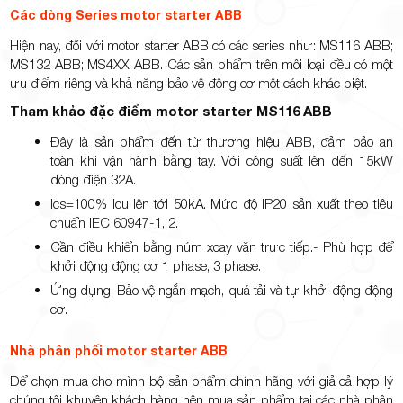
Các dòng Series motor starter ABB
Hiện nay, đối với motor starter ABB có các series như: MS116 ABB;
MS132 ABB; MS4XX ABB. Các sản phẩm trên mỗi loại đều có một
ưu điểm riêng và khả năng bảo vệ động cơ một cách khác biệt.
Tham khảo đặc điểm motor starter MS116 ABB
Đây là sản phẩm đến từ thương hiệu ABB, đảm bảo an
toàn khi vận hành bằng tay. Với công suất lên đến 15kW
dòng điện 32A.
Ics=100% Icu lên tới 50kA. Mức độ IP20 sản xuất theo tiêu
chuẩn IEC 60947-1, 2.
Cần điều khiển bằng núm xoay vặn trực tiếp.- Phù hợp để
khởi động động cơ 1 phase, 3 phase.
Ứng dụng: Bảo vệ ngắn mạch, quá tải và tự khởi động động
cơ.
Nhà phân phối motor starter ABB
Để chọn mua cho mình bộ sản phẩm chính hãng với giả cả hợp lý
chúng tôi khuyên khách hàng nên mua sản phẩm tại các nhà phân