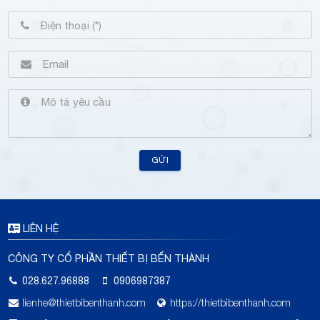
GỬI
LIÊN HỆ
CÔNG TY CỔ PHẦN THIẾT BỊ BẾN THÀNH
028.627.96888
0906987387
lienhe@thietbibenthanh.com
https://thietbibenthanh.com