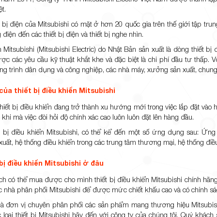
ệt.
 bị điện của Mitsubishi có mặt ở hơn 20 quốc gia trên thế giới tập tr
điện đến các thiết bị điện và thiết bị nghe nhìn.
n Mitsubishi (Mitsubishi Electric) do Nhật Bản sản xuất là dòng thiết 
c các yêu cầu kỹ thuật khắt khe và đặc biệt là chi phí đầu tư thấp. 
công trình dân dụng và công nghiệp, các nhà máy, xưởng sản xuất, chun
ủa thiết bị điều khiển Mitsubishi
ết bị điều khiển đang trở thành xu hướng mới trong việc lắp đặt vào hệ
khi mà việc đòi hỏi độ chính xác cao luôn luôn đặt lên hàng đầu.
ết bị điều khiển Mitsubishi, có thể kể đến một số ứng dụng sau: Ứ
xuất, hệ thống điều khiển trong các trung tâm thương mại, hệ thống điề
bị điều khiển Mitsubishi ở đâu
h có thể mua được cho mình thiết bị điều khiển Mitsubishi chính hãn
c nhà phân phối Mitsubishi để được mức chiết khấu cao và có chính sá
à đơn vị chuyên phân phối các sản phẩm mang thương hiệu Mitsubishi 
 loại thiết bị Mitsubishi hãy đến với công ty của chúng tôi. Quý khác