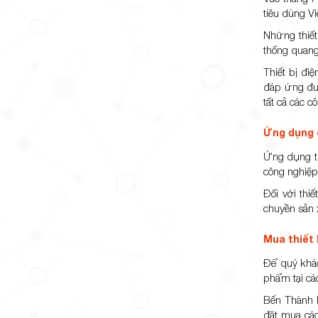
tiêu dùng Vi
Những thiết
thống quang 
Thiết bị điệ
đáp ứng đượ
tất cả các 
Ứng dụng c
Ứng dụng thi
công nghiệp 
Đối với thi
chuyền sản 
Mua thiết 
Để quý khác
phẩm tại cá
Bến Thành l
đặt mua các