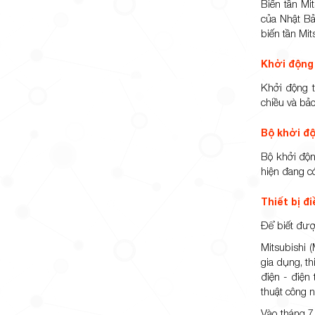
Biến tần Mit
của Nhật Bả
biến tần Mi
Khởi động
Khởi động t
chiều và bảo
Bộ khởi đ
Bộ khởi độn
hiện đang c
Thiết bị đ
Để biết đượ
Mitsubishi 
gia dụng, th
điện - điện 
thuật công n
Vào tháng 7