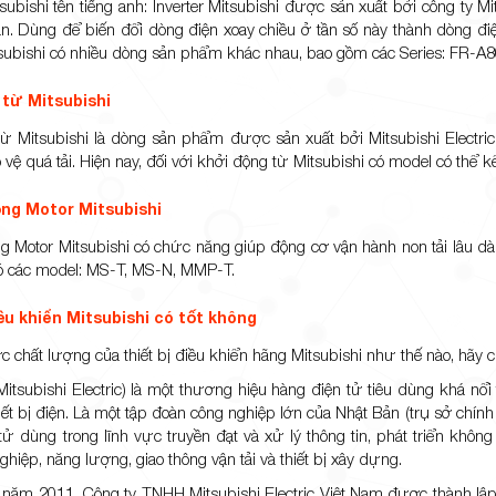
subishi tên tiếng anh: Inverter Mitsubishi được sản xuất bởi công ty M
n. Dùng để biến đổi dòng điện xoay chiều ở tần số này thành dòng điệ
tsubishi có nhiều dòng sản phẩm khác nhau, bao gồm các Series: FR-
 từ Mitsubishi
ừ Mitsubishi là dòng sản phẩm được sản xuất bởi Mitsubishi Electric
 vệ quá tải. Hiện nay, đối với khởi động từ Mitsubishi có model có thể 
ộng Motor Mitsubishi
g Motor Mitsubishi có chức năng giúp động cơ vận hành non tải lâu dài,
ó các model: MS-T, MS-N, MMP-T.
iều khiển Mitsubishi có tốt không
c chất lượng của thiết bị điều khiển hãng Mitsubishi như thế nào, hãy
(Mitsubishi Electric) là một thương hiệu hàng điện tử tiêu dùng khá nổ
iết bị điện. Là một tập đoàn công nghiệp lớn của Nhật Bản (trụ sở chính t
tử dùng trong lĩnh vực truyền đạt và xử lý thông tin, phát triển không 
ghiệp, năng lượng, giao thông vận tải và thiết bị xây dựng.
 năm 2011, Công ty TNHH Mitsubishi Electric Việt Nam được thành lập