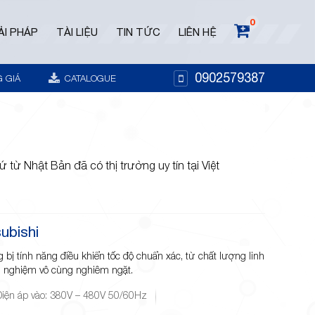
0
ẢI PHÁP
TÀI LIỆU
TIN TỨC
LIÊN HỆ
0902579387
 GIÁ
CATALOGUE
 từ Nhật Bản đã có thị trường uy tín tại Việt
ubishi
 bị tính năng điều khiển tốc độ chuẩn xác, từ chất lượng linh
ử nghiệm vô cùng nghiêm ngặt.
Điện áp vào: 380V – 480V 50/60Hz