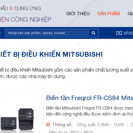
HẨU
&
CUNG ỨNG
GIỚI THIỆU
SẢN PHẨM
GI
ĐIỆN CÔNG NGHIỆP
m
BẢNG
IẾT BỊ ĐIỀU KHIỂN MITSUBISHI
ết bị điều khiển Mitsubishi gồm các sản phẩm chất lượng xuất xứ
m, được các nhà máy tin dùng.
Biến tần Freqrol FR-CS84 Mits
Biến tần Mitsubishi Freqrol FR-CS84 được trang
kiện đến công nghệ đều được kiểm định và th
Thông số:
Công suất: 0.4kW – 15kW
Điện áp ra: 380V – 480V