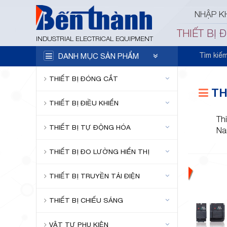
NHẬP K
THIẾT BỊ 
INDUSTRIAL ELECTRICAL EQUIPMENT
Tìm kiế
DANH MỤC SẢN PHẨM
THIẾT BỊ ĐÓNG CẮT
TH
THIẾT BỊ ĐIỀU KHIỂN
Thi
THIẾT BỊ TỰ ĐỘNG HÓA
Na
THIẾT BỊ ĐO LƯỜNG HIỂN THỊ
THIẾT BỊ TRUYỀN TẢI ĐIỆN
THIẾT BỊ CHIẾU SÁNG
VẬT TƯ PHỤ KIỆN