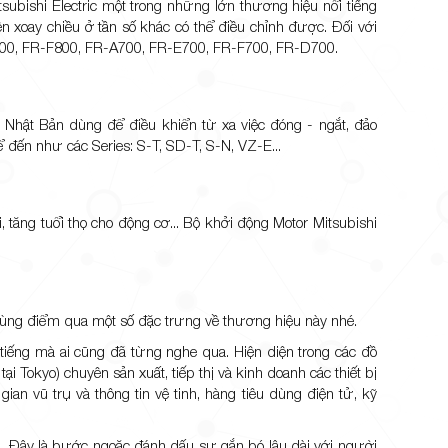
itsubishi Electric một trong những lớn thương hiệu nổi tiếng
n xoay chiều ở tần số khác có thể điều chỉnh được. Đối với
A800, FR-F800, FR-A700, FR-E700, FR-F700, FR-D700.
 Nhật Bản dùng để điều khiển từ xa việc đóng - ngắt, đảo
kể đến như các Series: S-T, SD-T, S-N, VZ-E...
 tăng tuổi thọ cho động cơ... Bộ khởi động Motor Mitsubishi
 cùng điểm qua một số đặc trưng về thương hiệu này nhé.
i tiếng mà ai cũng đã từng nghe qua. Hiện diện trong các đồ
ại Tokyo) chuyên sản xuất, tiếp thị và kinh doanh các thiết bị
gian vũ trụ và thông tin vệ tinh, hàng tiêu dùng điện tử, kỹ
. Đây là bước ngoặc đánh dấu sự gắn bó lâu dài với người