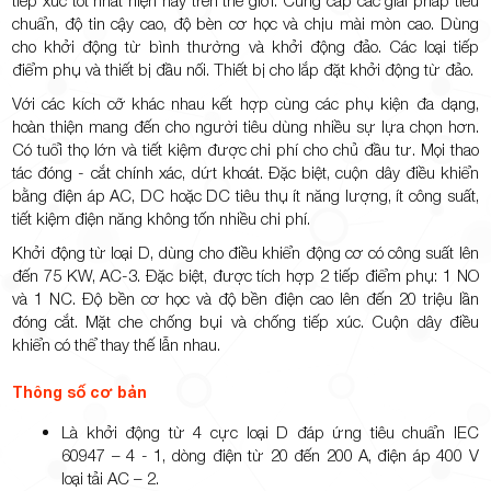
tiếp xúc tốt nhất hiện nay trên thế giới. Cung cấp các giải pháp tiêu
chuẩn, độ tin cậy cao, độ bèn cơ học và chịu mài mòn cao. Dùng
cho khởi động từ bình thường và khởi động đảo. Các loại tiếp
điểm phụ và thiết bị đầu nối. Thiết bị cho lắp đặt khởi động từ đảo.
Với các kích cỡ khác nhau kết hợp cùng các phụ kiện đa dạng,
hoàn thiện mang đến cho người tiêu dùng nhiều sự lựa chọn hơn.
Có tuổi thọ lớn và tiết kiệm được chi phí cho chủ đầu tư. Mọi thao
tác đóng - cắt chính xác, dứt khoát. Đặc biệt, cuộn dây điều khiển
bằng điện áp AC, DC hoặc DC tiêu thụ ít năng lượng, ít công suất,
tiết kiệm điện năng không tốn nhiều chi phí.
Khởi động từ loại D, dùng cho điều khiển động cơ có công suất lên
đến 75 KW, AC-3. Đặc biệt, được tích hợp 2 tiếp điểm phụ: 1 NO
và 1 NC. Độ bền cơ học và độ bền điện cao lên đến 20 triệu lần
đóng cắt. Mặt che chống bụi và chống tiếp xúc. Cuộn dây điều
khiển có thể thay thế lẫn nhau.
Thông số cơ bản
Là khởi động từ 4 cực loại D đáp ứng tiêu chuẩn IEC
60947 – 4 - 1, dòng điện từ 20 đến 200 A, điện áp 400 V
loại tải AC – 2.