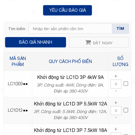
YÊU CẦU BÁO GIÁ
TP.Thủ
TÌM
Tìm kiếm
BÁO GIÁ NHANH
ĐẶT NGAY
MÃ SẢN
SỐ
QUY CÁCH PHỔ BIẾN
PHẨM
LƯỢNG
Đức,
+
Khởi động từ LC1D 3P 4kW 9A
LC1D09●●
3P, Công suất: 4kW, Dòng điện: 9A,
-
Điện áp 380-400V
+
Khởi động từ LC1D 3P 5.5kW 12A
LC1D12●●
3P, Công suất: 5.5kW, Dòng điện: 12A,
TP.HCM
-
Điện áp 380-400V
+
Khởi động từ LC1D 3P 7.5kW 18A