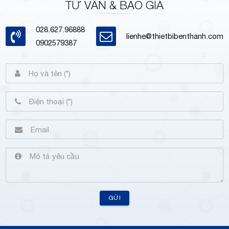
TƯ VẤN & BÁO GIÁ
028.627.96888
lienhe@thietbibenthanh.com
0902579387
GỬI