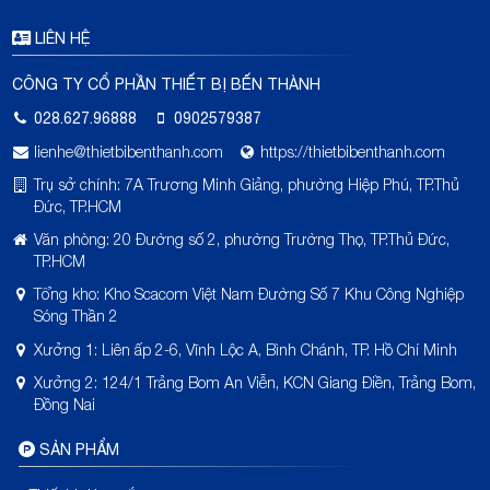
LIÊN HỆ
CÔNG TY CỔ PHẦN THIẾT BỊ BẾN THÀNH
028.627.96888
0902579387
lienhe@thietbibenthanh.com
https://thietbibenthanh.com
Trụ sở chính: 7A Trương Minh Giảng, phường Hiệp Phú, TP.Thủ
Đức, TP.HCM
Văn phòng: 20 Đường số 2, phường Trường Thọ, TP.Thủ Đức,
TP.HCM
Tổng kho: Kho Scacom Việt Nam Đường Số 7 Khu Công Nghiệp
Sóng Thần 2
Xưởng 1: Liên ấp 2-6, Vĩnh Lộc A, Bình Chánh, TP. Hồ Chí Minh
Xưởng 2: 124/1 Trảng Bom An Viễn, KCN Giang Điền, Trảng Bom,
Đồng Nai
SẢN PHẨM