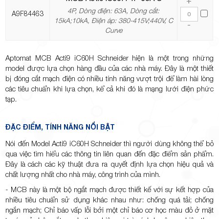
+
4P, Dòng điện: 63A, Dòng cắt:
A9F84463
15kA;10kA, Điện áp: 380-415V;440V, C
-
Curve
Aptomat MCB Acti9 iC60H Schneider hiện là một trong những
model được lựa chọn hàng đầu của các nhà máy. Đây là một thiết
bị đóng cắt mạch điện có nhiều tính năng vượt trội để làm hài lòng
các tiêu chuẩn khi lựa chọn, kể cả khi đó là mạng lưới điện phức
tạp.
ĐẶC ĐIỂM, TÍNH NĂNG NỔI BẬT
Nói đến Model Acti9 iC60H Schneider thì người dùng không thể bỏ
qua việc tìm hiểu các thông tin liên quan đến đặc điểm sản phẩm.
Đây là cách các kỹ thuật đưa ra quyết định lựa chọn hiệu quả và
chất lượng nhất cho nhà máy, công trình của mình.
- MCB này là một bộ ngắt mạch được thiết kế với sự kết hợp của
nhiều tiêu chuẩn sử dụng khác nhau như: chống quá tải; chống
ngắn mạch; Chỉ báo vấp lỗi bởi một chỉ báo cơ học màu đỏ ở mặt