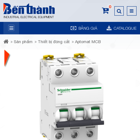
0
INDUSTRIAL ELECTRICAL EQUIPMENT
BẢNG GIÁ
CATALOGUE
7A
Sản phẩm
Thiết bị đóng cắt
Aptomat MCB
Trương