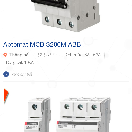
Aptomat MCB S200M ABB
Thông số:
1P, 2P, 3P, 4P
Định mức: 6A - 63A
Dòng cắt: 10kA
Xem chi tiết