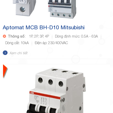
Aptomat MCB BH-D10 Mitsubishi
Thông số:
1P, 2P, 3P, 4P
Dòng định mức: 0.5A - 63A
Dòng cắt: 10kA
Điện áp: 230/400VAC
Xem chi tiết