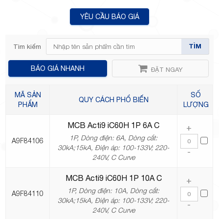
YÊU CẦU BÁO GIÁ
TP.Thủ
TÌM
Tìm kiếm
BÁO GIÁ NHANH
ĐẶT NGAY
MÃ SẢN
SỐ
QUY CÁCH PHỔ BIẾN
PHẨM
LƯỢNG
Đức,
MCB Acti9 iC60H 1P 6A C
+
1P, Dòng điện: 6A, Dòng cắt:
A9F84106
30kA;15kA, Điện áp: 100-133V; 220-
-
240V, C Curve
MCB Acti9 iC60H 1P 10A C
+
TP.HCM
1P, Dòng điện: 10A, Dòng cắt:
A9F84110
30kA;15kA, Điện áp: 100-133V; 220-
-
240V, C Curve