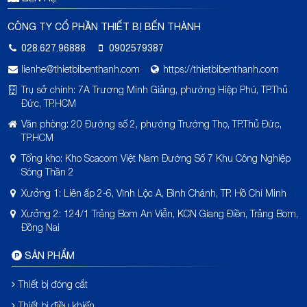
CÔNG TY CỔ PHẦN THIẾT BỊ BẾN THÀNH
028.627.96888
0902579387
lienhe@thietbibenthanh.com
https://thietbibenthanh.com
Trụ sở chính: 7A Trương Minh Giảng, phường Hiệp Phú, TP.Thủ
Đức, TP.HCM
Văn phòng: 20 Đường số 2, phường Trường Thọ, TP.Thủ Đức,
TP.HCM
Tổng kho: Kho Scacom Việt Nam Đường Số 7 Khu Công Nghiệp
Sóng Thần 2
Xưởng 1: Liên ấp 2-6, Vĩnh Lộc A, Bình Chánh, TP. Hồ Chí Minh
Xưởng 2: 124/1 Trảng Bom An Viễn, KCN Giang Điền, Trảng Bom,
Đồng Nai
SẢN PHẨM
Thiết bị đóng cắt
Thiết bị điều khiển