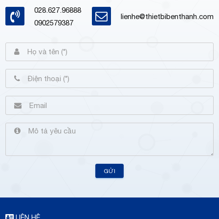
028.627.96888
lienhe@thietbibenthanh.com
0902579387
GỬI
LIÊN HỆ