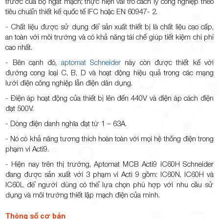
trước của bộ ngắt mạch; thực hiện vai trò cách ly công nghiệp theo
tiêu chuẩn thiết kế quốc tế IFC hoặc EN 60947- 2.
- Chất liệu được sử dụng để sản xuất thiết bị là chất liệu cao cấp,
an toàn với môi trường và có khả năng tái chế giúp tiết kiệm chi phí
cao nhất.
- Bên cạnh đó,
aptomat Schneider
này còn được thiết kế với
đường cong loại C, B, D và hoạt động hiệu quả trong các mạng
lưới điện công nghiệp lẫn điện dân dụng.
- Điện áp hoạt động của thiết bị lên đến 440V và điện áp cách điện
đạt 500V.
- Dòng điện danh nghĩa đạt từ 1 – 63A.
- Nó có khả năng tương thích hoàn toàn với mọi hệ thống điện trong
phạm vi Acti9.
- Hiện nay trên thị trường, Aptomat MCB Acti9 iC60H Schneider
đang được sản xuất với 3 phạm vi Acti 9 gồm: IC60N, IC60H và
IC60L để người dùng có thể lựa chọn phù hợp với nhu cầu sử
dụng và môi trường thiết lập mạch điện của mình.
Thông số cơ bản