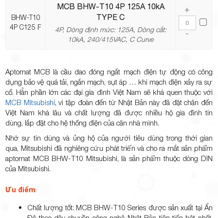
MCB BHW-T10 4P 125A 10kA
+
TYPE C
BHW-T10
4P C125 F
4P, Dòng định mức: 125A, Dòng cắt:
-
10kA, 240/415VAC, C Curve
Aptomat MCB là cầu dao đóng ngắt mạch điện tự động có công
dụng bảo vệ quá tải, ngắn mạch, sụt áp … khi mạch điện xảy ra sự
cố. Hẳn phần lớn các đại gia đình Việt Nam sẽ khá quen thuộc với
MCB Mitsubishi
, vì tập đoàn đến từ Nhật Bản này đã đặt chân đến
Việt Nam khá lâu và chất lượng đã được nhiều hộ gia đình tin
dùng, lắp đặt cho hệ thống điện của căn nhà mình.
Nhờ sự tin dùng và ủng hộ của người tiêu dùng trong thời gian
qua, Mitsubishi đã nghiêng cứu phát triển và cho ra mắt sản phẩm
aptomat MCB BHW-T10 Mitsubishi, là sản phẩm thuộc dòng DIN
của Mitsubishi.
Ưu điểm
Chất lượng tốt: MCB BHW-T10 Series được sản xuất tại Ấn
Độ theo dây chuyền công nghệ Nhật Bản tiên tiến bật nhất,