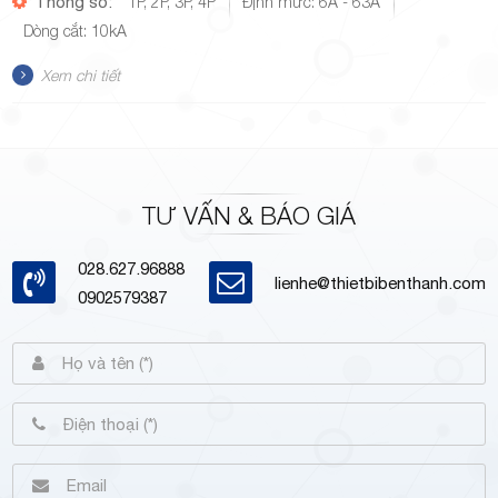
Thông số:
1P, 2P, 3P, 4P
Định mức: 6A - 63A
Dòng cắt: 10kA
Xem chi tiết
TƯ VẤN & BÁO GIÁ
028.627.96888
lienhe@thietbibenthanh.com
0902579387