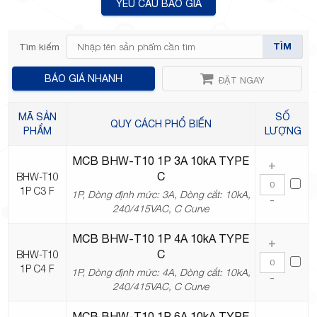
YÊU CẦU BÁO GIÁ
TÌM
Tìm kiếm
TP.Thủ
BÁO GIÁ NHANH
ĐẶT NGAY
MÃ SẢN
SỐ
QUY CÁCH PHỔ BIẾN
PHẨM
LƯỢNG
MCB BHW-T10 1P 3A 10kA TYPE
Đức,
+
C
BHW-T10
1P C3 F
1P, Dòng định mức: 3A, Dòng cắt: 10kA,
-
240/415VAC, C Curve
MCB BHW-T10 1P 4A 10kA TYPE
+
C
BHW-T10
TP.HCM
1P C4 F
1P, Dòng định mức: 4A, Dòng cắt: 10kA,
-
240/415VAC, C Curve
MCB BHW-T10 1P 6A 10kA TYPE