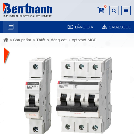
0
INDUSTRIAL ELECTRICAL EQUIPMENT
BẢNG GIÁ
CATALOGUE
7A
Sản phẩm
Thiết bị đóng cắt
Aptomat MCB
Trương