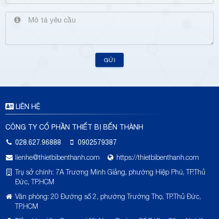
GỬI
LIÊN HỆ
CÔNG TY CỔ PHẦN THIẾT BỊ BẾN THÀNH
028.627.96888
0902579387
lienhe@thietbibenthanh.com
https://thietbibenthanh.com
Trụ sở chính: 7A Trương Minh Giảng, phường Hiệp Phú, TP.Thủ
Đức, TP.HCM
Văn phòng: 20 Đường số 2, phường Trường Thọ, TP.Thủ Đức,
TP.HCM