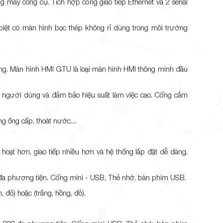
g máy công cụ. Tích hợp cổng giao tiếp Ethernet và 2 serial
iệt có màn hình bọc thép không rỉ dùng trong môi trường
 năng. Màn hình HMI GTU là loại màn hình HMI thông minh đầu
ện người dùng và đảm bảo hiệu suất làm việc cao. Cổng cắm
 ống cấp, thoát nước....
h hoạt hơn, giao tiếp nhiều hơn và hệ thống lắp đặt dễ dàng,
đa phương tiện. Cổng mini - USB, Thẻ nhớ, bàn phím USB.
 đỏ) hoặc (trắng, hồng, đỏ).