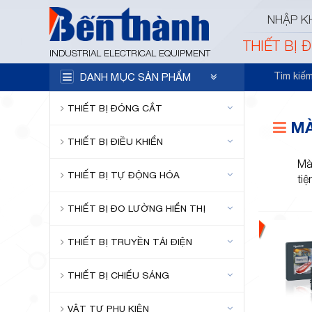
NHẬP K
THIẾT BỊ 
INDUSTRIAL ELECTRICAL EQUIPMENT
Tìm kiế
DANH MỤC SẢN PHẨM
THIẾT BỊ ĐÓNG CẮT
MÀ
THIẾT BỊ ĐIỀU KHIỂN
Màn
THIẾT BỊ TỰ ĐỘNG HÓA
tiệ
THIẾT BỊ ĐO LƯỜNG HIỂN THỊ
THIẾT BỊ TRUYỀN TẢI ĐIỆN
THIẾT BỊ CHIẾU SÁNG
VẬT TƯ PHỤ KIỆN