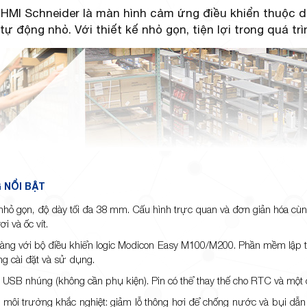
HMI Schneider là màn hình cảm ứng điều khiển thuộc dò
tự động nhỏ. Với thiết kế nhỏ gọn, tiện lợi trong quá tr
 NỔI BẬT
ế nhỏ gọn, độ dày tối đa 38 mm. Cấu hình trực quan và đơn giản hóa c
i và ốc vít.
dàng với bộ điều khiển logic Modicon Easy M100/M200. Phần mềm lập t
g cài đặt và sử dụng.
a USB nhúng (không cần phụ kiện). Pin có thể thay thế cho RTC và một 
o môi trường khắc nghiệt: giảm lỗ thông hơi để chống nước và bụi dẫ