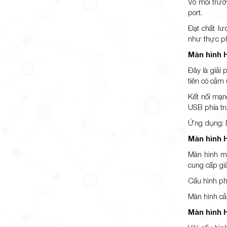
Vỏ môi trườ
port.
Đạt chất lư
như thực p
Màn hình 
Đây là giải
tiên có cảm 
Kết nối mạn
USB phía tr
Ứng dụng: D
Màn hình 
Màn hình min
cung cấp giả
Cấu hình ph
Màn hình cảm
Màn hình 