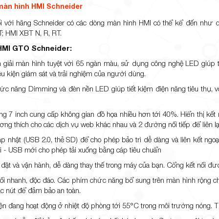
 màn hình HMI Schneider
đối với hãng Schneider có các dòng màn hình HMI có thể kể đến nh
; HMI XBT N, R, RT.
HMI GTO Schneider:
 giải màn hình tuyệt vời 65 ngàn màu, sử dụng công nghệ LED giúp ti
ều kiện giám sát và trải nghiệm của người dùng.
ức năng Dimming và đèn nền LED giúp tiết kiệm điện năng tiêu thụ, 
g 7 inch cung cấp không gian đồ họa nhiều hơn tới 40%. Hiển thị kết nố
ng thích cho các dịch vụ web khác nhau và 2 đường nối tiếp để liên lạc 
ập nhật (USB 2.0, thẻ SD) để cho phép bảo trì dễ dàng và liên kết ng
i - USB mới cho phép tải xuống bằng cáp tiêu chuẩn
 đặt và vận hành, dễ dàng thay thế trong máy của bạn. Cổng kết nối đư
ối nhanh, độc đáo. Các phím chức năng bổ sung trên màn hình rộng cho
ác nút để đảm bảo an toàn.
n đang hoạt động ở nhiệt độ phòng tới 55°C trong môi trường nóng. T