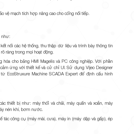
o vệ mạch tích hợp nâng cao cho cổng nối tiếp.
n như:
t nối các hệ thống, thu thập dữ liệu và trình bày thông tin
rõ ràng trong mọi hoạt động.
g hóa cho bảng HMI Magelis và PC công nghiệp. Với phần
cảm ứng với thiết kế và cử chỉ UI. Sử dụng Vijeo Designer
n từ EcoStruxure Machine SCADA Expert để định cấu hình
ác thiết bị như: máy thổi và chải, máy quấn và xoắn, máy
máy nén khí, bơm nước.
 tác công cụ (máy mài, cưa), máy in (máy dập và gấp), ép