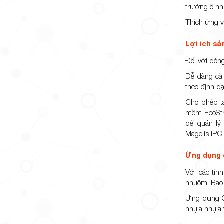
trường ô nh
Thích ứng v
Lợi ích s
Đối với dòn
Dễ dàng cài
theo định d
Cho phép t
mềm EcoStru
để quản lý
Magelis iPC
Ứng dụng 
Với các tín
nhuộm. Bao 
Ứng dụng OE
nhựa nhựa v