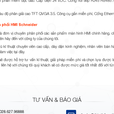
nh phần mềm độc đáo. Cấp điện 24 VDC. Cổng nối tiếp RJ45 RS485 
u độ phân giải cao TFT QVGA 3.5. Công cụ gắn miễn phí, Cổng Etherne
n phối HMI Schneider
à đơn vị chuyên phân phối các sản phẩm màn hình HMI chính hãng, chất
ên hãy đến với công ty của chúng tôi.
ũ kĩ thuật chuyên viên cao cấp, dày dặn kinh nghiệm, nhân viên bán h
àm việc tại đây.
ẽ được hỗ trợ tư vấn kĩ thuật, giải pháp miễn phí và chọn lựa được l
i liên hệ với chúng tôi quý khách sẽ có được mức giá tốt nhất đối với 
TƯ VẤN & BÁO GIÁ
028.627.96888