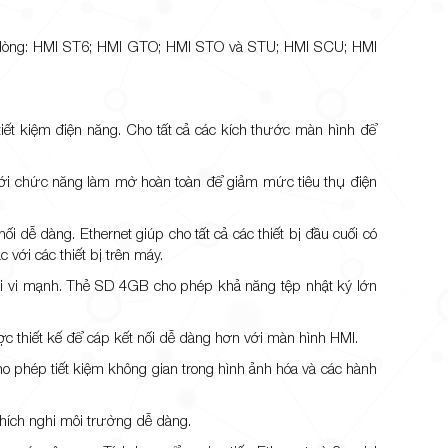
ư dòng: HMI ST6; HMI GTO; HMI STO và STU; HMI SCU; HMI
ết kiệm điện năng. Cho tất cả các kích thước màn hình để
với chức năng làm mờ hoàn toàn để giảm mức tiêu thụ điện
i dễ dàng. Ethernet giúp cho tất cả các thiết bị đầu cuối có
với các thiết bị trên máy.
oại vi mạnh. Thẻ SD 4GB cho phép khả năng tệp nhật ký lớn
ợc thiết kế để cáp kết nối dễ dàng hơn với màn hình HMI.
 phép tiết kiệm không gian trong hình ảnh hóa và các hành
hích nghi môi trường dễ dàng.