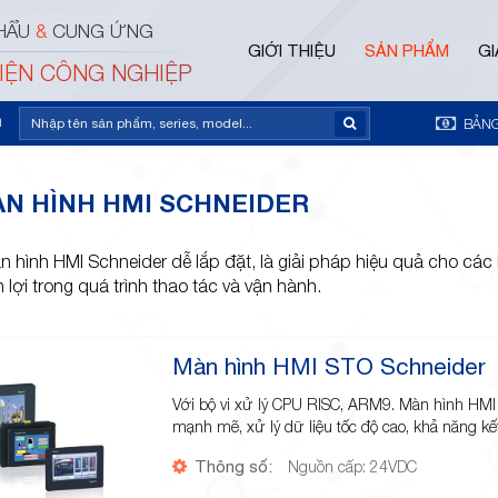
HẨU
&
CUNG ỨNG
GIỚI THIỆU
SẢN PHẨM
GI
ĐIỆN CÔNG NGHIỆP
m
BẢNG
N HÌNH HMI SCHNEIDER
 hình HMI Schneider dễ lắp đặt, là giải pháp hiệu quả cho các 
n lợi trong quá trình thao tác và vận hành.
Màn hình HMI STO Schneider
Với bộ vi xử lý CPU RISC, ARM9. Màn hình HM
mạnh mẽ, xử lý dữ liệu tốc độ cao, khả năng kế
Thông số:
Nguồn cấp: 24VDC