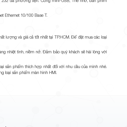
/ 232 đa phương tiện. Cổng mini-USB, Thẻ nhớ, bàn phím
t Ethernet 10/100 Base T.
 lượng và giá cả tốt nhất tại TP.HCM. Để đặt mua các loại
àng nhiệt tình, niềm nở. Đảm bảo quý khách sẽ hài lòng với
oại sản phẩm thích hợp nhất đối với nhu cầu của mình nhé.
từng loại sản phẩm màn hình HMI.