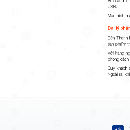
Với cấu hì
USB.
Màn hình mà
Đại lý phâ
Bến Thành l
sản phẩm tr
Với hàng ng
phong cách l
Quý khách s
Ngoài ra, kh