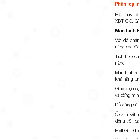
Phân loại
Hiện nay, 
XBT GC, GT
Màn hình 
Với độ phân
nâng cao đi
Tích hợp ch
năng.
Màn hình rộn
khả năng tươ
Giao diện c
và cổng min
Dễ dàng cài
Ổ cắm kết n
động trên c
HMI GTO hiệ