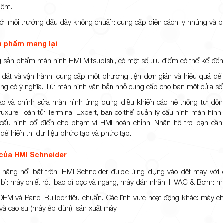
iễm.
ới môi trường đấu dây không chuẩn: cung cấp điện cách ly nhúng và bả
ản phẩm mang lại
g sản phẩm màn hình HMI Mitsubishi, có một số ưu điểm có thể kể đế
 đặt và vận hành, cung cấp một phương tiện đơn giản và hiệu quả để kế
ạng có ý nghĩa. Từ màn hình văn bản nhỏ cung cấp cho bạn một cửa sổ 
ạo và chỉnh sửa màn hình ứng dụng điều khiển các hệ thống tự độn
xure Toán tử Terminal Expert, bạn có thể quản lý cấu hình màn hình 
 cấu hình cổ điển cho phạm vi HMI hoàn chỉnh. Nhận hỗ trợ bạn cầ
 để hiển thị dữ liệu phức tạp và phức tạp.
của HMI Schneider
h năng nổi bật trên, HMI Schneider được ứng dụng vào dệt may với c
bì: máy chiết rót, bao bì dọc và ngang, máy dán nhãn. HVAC & Bơm: 
M và Panel Builder tiêu chuẩn. Các lĩnh vực hoạt động khác: máy chế
à cao su (máy ép đùn), sản xuất máy.