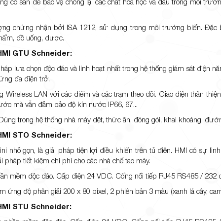
ng có sẵn để bảo vệ chống lại các chất hóa học và dầu trong môi trườn
ợng chứng nhận bởi ISA 1212, sử dụng trong môi trường biển. Đặc b
hẩm, đồ uống, dược.
HMI GTU Schneider:
 pháp lựa chọn độc đáo và linh hoạt nhất trong hệ thống giám sát điện
ứng đa điện trở.
g Wireless LAN với các điểm và các trạm theo dõi. Giao diện thân thi
ước mà vẫn đảm bảo độ kín nước IP66, 67...
ùng trong hệ thống nhà máy dệt, thức ăn, đóng gói, khai khoáng, đường
HMI STO Schneider:
i nhỏ gọn, là giải pháp tiện lợi điều khiển trên tủ điện. HMI có sự lin
i pháp tiết kiệm chi phí cho các nhà chế tạo máy.
ần mềm độc đáo. Cấp điện 24 VDC. Cổng nối tiếp RJ45 RS485 / 232 
 ứng độ phân giải 200 x 80 pixel, 2 phiên bản 3 màu (xanh lá cây, cam,
HMI STU Schneider: