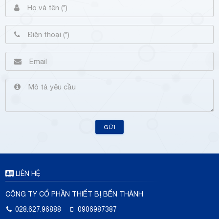
GỬI
LIÊN HỆ
CÔNG TY CỔ PHẦN THIẾT BỊ BẾN THÀNH
028.627.96888
0906987387