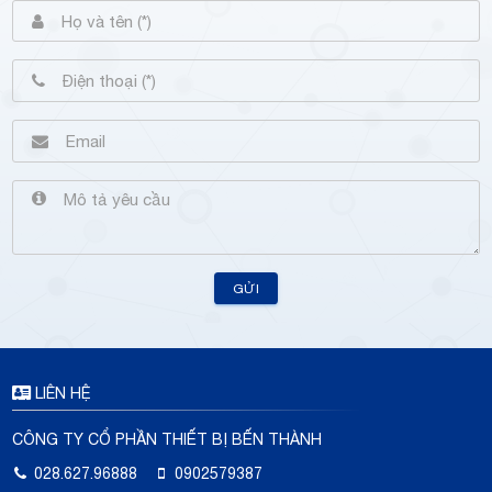
GỬI
LIÊN HỆ
CÔNG TY CỔ PHẦN THIẾT BỊ BẾN THÀNH
028.627.96888
0902579387