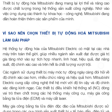
Thiết bị tự động hóa Mitsubishi đang mang lại lợi thế và nâng cao
được chất lượng trong hệ thống sản xuất công nghiệp. Nhờ vào
việc ứng dụng các thành tự khoa học - công nghệ, Mitsubishi đang
dần hoàn thiện thêm các sản phẩm của mình.
VÌ SAO NÊN CHỌN THIẾT BỊ TỰ ĐỘNG HOÁ MITSUBISHI
LÀM GIẢI PHÁP
Hệ thống tự động hóa của Mitsubishi Electric có mặt tại các nhà
máy trên toàn thế giới, giúp nhiều ngành sản xuất đạt được giá trị
gia tăng nhờ vào sự tích hợp nhanh, linh hoạt, hiệu quả, đạt năng
suất, độ chính xác cao và trên hết là chất lượng vượt trội.
Các ngành sử dụng thiết bị máy móc tự động ngày càng đòi hỏi về
độ chính xác cao hơn, nhiều chức năng và hiệu quả hơn. Mitsubishi
Electric cung cấp công nghệ thế hệ mới với độ tin cậy và độ chính
xác đáng kinh ngạc. Các thiết bị điều khiển hệ thống số (NC) đóng
vai trò then chốt trong các hệ thống máy công cụ, máy gia công
bằng tia lửa điện (EDM) và máy cắt laser.
Máy gia công bằng tia lửa điện độc đáo của Mitsubishi được sử
dụng trong các quy trình sản xuất thiết bị y tế, bán dẫn, điện tử và