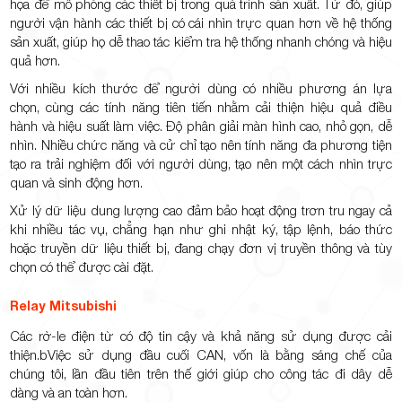
họa để mô phỏng các thiết bị trong quá trình sản xuất. Từ đó, giúp
người vận hành các thiết bị có cái nhìn trực quan hơn về hệ thống
sản xuất, giúp họ dễ thao tác kiểm tra hệ thống nhanh chóng và hiệu
quả hơn.
Với nhiều kích thước để người dùng có nhiều phương án lựa
chọn, cùng các tính năng tiên tiến nhằm cải thiện hiệu quả điều
hành và hiệu suất làm việc. Độ phân giải màn hình cao, nhỏ gọn, dễ
nhìn. Nhiều chức năng và cử chỉ tạo nên tính năng đa phương tiện
tạo ra trải nghiệm đối với người dùng, tạo nên một cách nhìn trực
quan và sinh động hơn.
Xử lý dữ liệu dung lượng cao đảm bảo hoạt động trơn tru ngay cả
khi nhiều tác vụ, chẳng hạn như ghi nhật ký, tập lệnh, báo thức
hoặc truyền dữ liệu thiết bị, đang chạy đơn vị truyền thông và tùy
chọn có thể được cài đặt.
Relay Mitsubishi
Các rờ-le điện từ có độ tin cậy và khả năng sử dụng được cải
thiện.bViệc sử dụng đầu cuối CAN, vốn là bằng sáng chế của
chúng tôi, lần đầu tiên trên thế giới giúp cho công tác đi dây dễ
dàng và an toàn hơn.