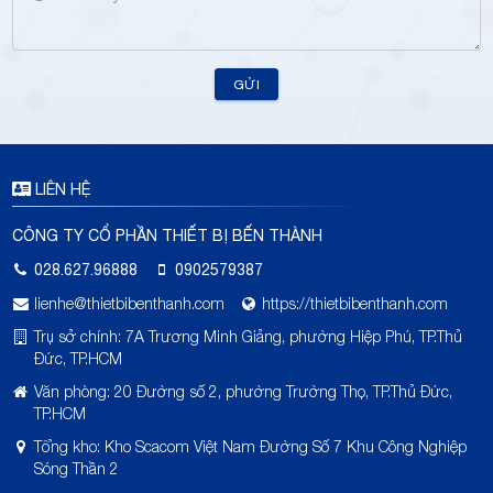
GỬI
LIÊN HỆ
CÔNG TY CỔ PHẦN THIẾT BỊ BẾN THÀNH
028.627.96888
0902579387
lienhe@thietbibenthanh.com
https://thietbibenthanh.com
Trụ sở chính: 7A Trương Minh Giảng, phường Hiệp Phú, TP.Thủ
Đức, TP.HCM
Văn phòng: 20 Đường số 2, phường Trường Thọ, TP.Thủ Đức,
TP.HCM
Tổng kho: Kho Scacom Việt Nam Đường Số 7 Khu Công Nghiệp
Sóng Thần 2