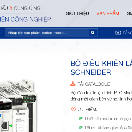
HẨU
&
CUNG ỨNG
GIỚI THIỆU
SẢN PHẨM
GI
ĐIỆN CÔNG NGHIỆP
m
BẢNG
BỘ ĐIỀU KHIỂN 
SCHNEIDER
TẢI CATALOGUE
Bộ điều khiển lập trình PLC Modi
động một cách bền vững, linh hoạ
ƯU ĐIỂM:
Thiết kế modum nhỏ gọn
Tối ưu không gian lắp đặ