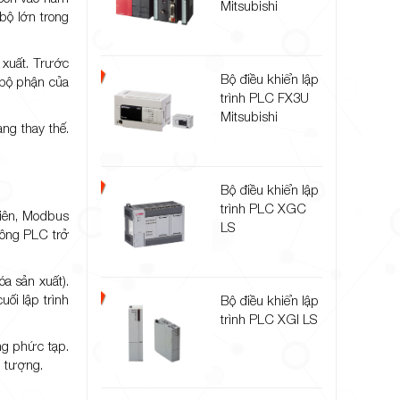
Mitsubishi
bộ lớn trong
 xuất. Trước
Bộ điều khiển lập
 bộ phận của
trình PLC FX3U
Mitsubishi
ng thay thế.
Bộ điều khiển lập
trình PLC XGC
tiên, Modbus
LS
thông PLC trở
a sản xuất).
ối lập trình
Bộ điều khiển lập
trình PLC XGI LS
ng phức tạp.
n tượng.