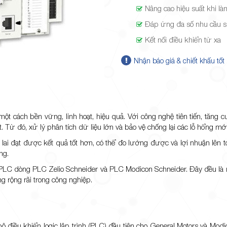
Nâng cao hiệu suất khi là
Đáp ứng đa số nhu cầu 
Kết nối điều khiển từ xa
Nhận báo giá & chiết khấu tốt
t cách bền vững, linh hoạt, hiệu quả. Với công nghệ tiên tiến, tăng c
. Từ đó, xử lý phân tích dữ liệu lớn và bảo vệ chống lại các lỗ hổng mới
 lai đạt được kết quả tốt hơn, có thể đo lường được và lợi nhuận lên 
ng.
nh PLC dòng PLC Zelio Schneider và PLC Modicon Schneider. Đây đều l
 rộng rãi trong công nghiệp.
ộ điều khiển logic lập trình (PLC) đầu tiên cho General Motors và Mod