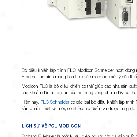
Bộ điều khiển lập trình PLC Modicon Schneider hoạt động mộ
Ethernet, an ninh mạng tích hợp và sức mạnh xử lý cần thiết
Modicon PLC là bộ điều khiển có thể giúp các nhà sản xuất
các khoản đầu tư dự án của họ trong vòng chưa đầy ba thá
Hiện nay,
PLC Schneider
có các loại bộ điều khiển lập trì
sản phẩm thiết kế mới, có nhiều ưu điểm và được ứng dụng
LỊCH SỬ VỀ PCL MODICON
Richard E. Morley là một kĩ sư điện người Mỹ đã sản xuất b