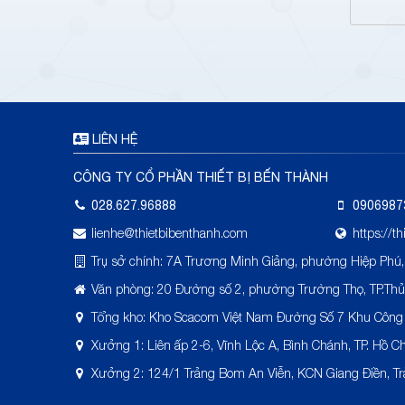
LIÊN HỆ
CÔNG TY CỔ PHẦN THIẾT BỊ BẾN THÀNH
028.627.96888
0906987
lienhe@thietbibenthanh.com
https://t
Trụ sở chính: 7A Trương Minh Giảng, phường Hiệp Phú,
Văn phòng: 20 Đường số 2, phường Trường Thọ, TP.Th
Tổng kho: Kho Scacom Việt Nam Đường Số 7 Khu Công
Xưởng 1: Liên ấp 2-6, Vĩnh Lộc A, Bình Chánh, TP. Hồ C
Xưởng 2: 124/1 Trảng Bom An Viễn, KCN Giang Điền, T