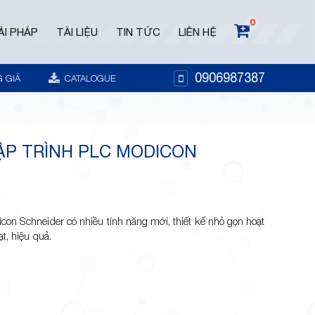
0
ẢI PHÁP
TÀI LIỆU
TIN TỨC
LIÊN HỆ
0906987387
 GIÁ
CATALOGUE
LẬP TRÌNH PLC MODICON
con Schneider có nhiều tính năng mới, thiết kế nhỏ gọn hoạt
t, hiệu quả.
t