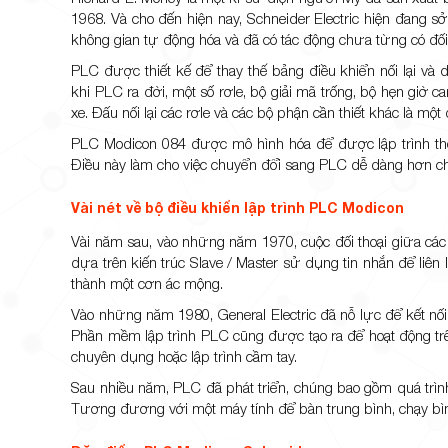
1968. Và cho đến hiện nay, Schneider Electric hiện đang
không gian tự động hóa và đã có tác động chưa từng có đối
PLC được thiết kế để thay thế bảng điều khiển nối lại v
khi PLC ra đời, một số rơle, bộ giải mã trống, bộ hẹn giờ
xe. Đấu nối lại các rơle và các bộ phận cần thiết khác là mộ
PLC Modicon 084 được mô hình hóa để được lập trình theo 
Điều này làm cho việc chuyển đổi sang PLC dễ dàng hơn cho
Vài nét về bộ điều khiển lập trình PLC Modicon
Vài năm sau, vào những năm 1970, cuộc đối thoại giữa các
dựa trên kiến ​​trúc Slave / Master sử dụng tin nhắn để liên
thành một cơn ác mộng.
Vào những năm 1980, General Electric đã nỗ lực để kết nối 
Phần mềm lập trình PLC cũng được tạo ra để hoạt động trên 
chuyên dụng hoặc lập trình cầm tay.
Sau nhiều năm, PLC đã phát triển, chúng bao gồm quá trìn
Tương đương với một máy tính để bàn trung bình, chạy bìn