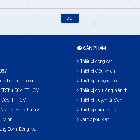
GỬI
SẢN PHẨM
Thiết bị đóng cắt
Thiết bị điều khiển
387
hietbibenthanh.com
Thiết bị tự động hóa
 TP.Thủ Đức, TP.HCM
Thiết bị đo lường hiển thị
ủ Đức, TP.HCM
Thiết bị truyền tải điện
 Nghiệp Sóng Thần 2
Thiết bị chiếu sáng
hí Minh
Vật tư phụ kiện
rảng Bom, Đồng Nai