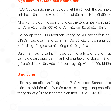
Đặc điểm PLC Modicon Schneider
PLC Modicon Schneider được thiết kế với kích thước nhỏ gọn
linh hoạt tiện lợi cho việc lập trình cài đặt như: Kết nối đi
Nhờ kích thước nhỏ gọn, chúng có thể tối ưu hóa kích thư
tự động và chuyển đổi vòng đời máy với tất cả các tiện ích t
Do bộ lập trình PLC Modicon không có I/O, các thiết bị t
J1939 hoặc qua mạng Ethernet. Do đó, các chức năng đư
khởi động động cơ và hệ thống mở rộng từ xa.
Sức mạnh xử lý và kích thước bộ nhớ là lý tưởng cho mục
và trực quan, giúp bạn nhanh chóng tạo ứng dụng mà không
giữa bộ điều khiển. Bảo trì từ xa; truy cập vào bộ điều kh
Ứng dụng
Hiện nay, bộ điều khiển lập trình PLC Modicon Schneider
giám sát và bảo trì máy móc từ xa các ứng dụng cho điện
thông tin và gửi các lệnh trên điện thoại GSM / UMTS.