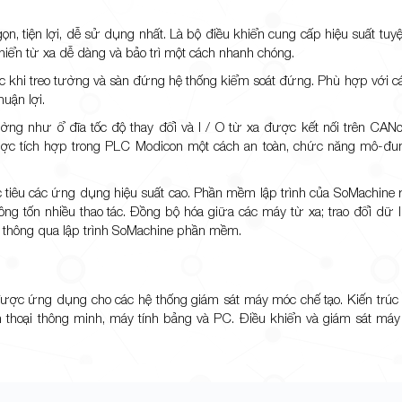
, tiện lợi, dễ sử dụng nhất. Là bộ điều khiển cung cấp hiệu suất tuyệt 
ều khiển từ xa dễ dàng và bảo trì một cách nhanh chóng.
ớc khi treo tường và sàn đứng hệ thống kiểm soát đứng. Phù hợp với 
huận lợi.
rường như ổ đĩa tốc độ thay đổi và I / O từ xa được kết nối trên CA
ợc tích hợp trong PLC Modicon một cách an toàn, chức năng mô-đun
 tiêu các ứng dụng hiệu suất cao. Phần mềm lập trình của SoMachine
 tốn nhiều thao tác. Đồng bộ hóa giữa các máy từ xa; trao đổi dữ li
iển thông qua lập trình SoMachine phần mềm.
 được ứng dụng cho các hệ thống giám sát máy móc chế tạo. Kiến trúc
 thoại thông minh, máy tính bảng và PC. Điều khiển và giám sát máy