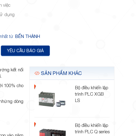
m việc
sử dụng
 nhất từ
BẾN THÀNH
YÊU CẦU BÁO GIÁ
ường kết nối
SẢN PHẨM KHÁC
.
tới 100% cho
Bộ điều khiển lập
trình PLC XGB
LS
à những dòng
Bộ điều khiển lập
trình PLC Q series
icon vào năm