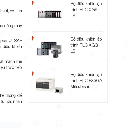
Bộ điều khiển lập
trình PLC XGK
vời, có tính
LS
các dòng máy
Bộ điều khiển lập
Nopen và SAE
trình PLC XGQ
 điều khiển
LS
 rất mạnh mẽ
ệu trực tiếp
Bộ điều khiển lập
trình PLC FX3GA
Mitsubishi
 hệ thống để
 từ xa; nhận