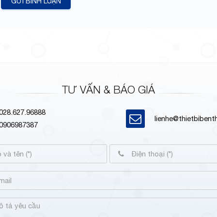
GỬI BÌNH LUẬN
TƯ VẤN & BÁO GIÁ
028.627.96888
lienhe@thietbiben
0906987387