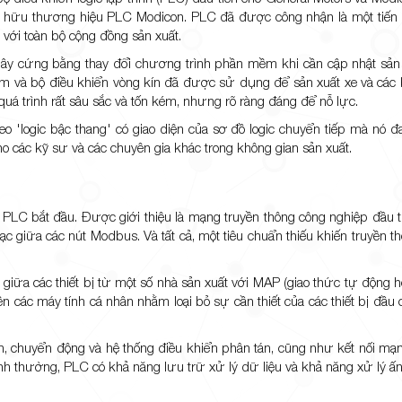
 sở hữu thương hiệu PLC Modicon. PLC đã được công nhận là một tiến 
 với toàn bộ cộng đồng sản xuất.
à dây cứng bằng thay đổi chương trình phần mềm khi cần cập nhật sản
 cam và bộ điều khiển vòng kín đã được sử dụng để sản xuất xe và các
t quá trình rất sâu sắc và tốn kém, nhưng rõ ràng đáng để nỗ lực.
'logic bậc thang' có giao diện của sơ đồ logic chuyển tiếp mà nó đa
 các kỹ sư và các chuyên gia khác trong không gian sản xuất.
 PLC bắt đầu. Được giới thiệu là mạng truyền thông công nghiệp đầu 
 lạc giữa các nút Modbus. Và tất cả, một tiêu chuẩn thiếu khiến truyền 
giữa các thiết bị từ một số nhà sản xuất với MAP (giao thức tự động hó
các máy tính cá nhân nhằm loại bỏ sự cần thiết của các thiết bị đầu cu
h, chuyển động và hệ thống điều khiển phân tán, cũng như kết nối mạ
h thường, PLC có khả năng lưu trữ xử lý dữ liệu và khả năng xử lý ấ