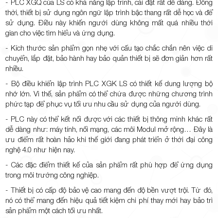
- PLC XGQ của LS có khả năng lập trình, cài đặt rất dễ dàng. Đồng
thời, thiết bị sử dụng ngôn ngữ lập trình bậc thang rất dễ học và để
sử dụng. Điều này khiến người dùng không mất quá nhiều thời
gian cho việc tìm hiểu và ứng dụng.
- Kích thước sản phẩm gọn nhẹ với cấu tạo chắc chắn nên việc di
chuyển, lắp đặt, bảo hành hay bảo quản thiết bị sẽ đơn giản hơn rất
nhiều.
- Bộ điều khiển lập trình PLC XGK LS có thiết kế dung lượng bộ
nhớ lớn. Vì thế, sản phẩm có thể chứa được những chương trình
phức tạp để phục vụ tối ưu nhu cầu sử dụng của người dùng.
- PLC này có thể kết nối được với các thiết bị thông minh khác rất
dễ dàng như: máy tính, nối mạng, các môi Modul mở rộng… Đây là
ưu điểm rất hoàn hảo khi thế giới đang phát triển ở thời đại công
nghệ 4.0 như hiện nay.
- Các đặc điểm thiết kế của sản phẩm rất phù hợp để ứng dụng
trong môi trường công nghiệp.
- Thiết bị có cấp độ bảo vệ cao mang đến độ bền vượt trội. Từ đó,
nó có thể mang đến hiệu quả tiết kiệm chi phí thay mới hay bảo trì
sản phẩm một cách tối ưu nhất.