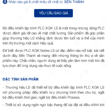
Nhận báo giá & chiết khấu tốt nhất từ
BẾN THÀNH
YÊU CẦU BÁO GIÁ
TP.Thủ
Bộ điều khiển lập trình PLC XGK LS là một trong những dòng PLC
được đánh giá rất cao về mặt chất lượng. Sản phẩm đã góp phần
giúp thương hiệu LS khẳng định được tên tuổi và vị thế của mình
trên thị trường một cách hiệu quả.
Để biết được PLC XGK Series LS có đặc điểm nào nổi bật, bài viết
Đức,
dưới đây, Bến Thành sẽ mang đến những thông tin thú vị về sản
phẩm này. Chắc chắn, người dùng sẽ thấy yên tâm hơn một khi đã
lựa chọn để ứng dụng vào thực tế cuộc sống.
ĐẶC TÍNH SẢN PHẨM
- Thương hiệu LS đã thiết kế bộ điều khiển lập trình PLC XGK LS
TP.HCM
với phương pháp điều khiển lưu chương trình theo chu kỳ, ngắt
bộ điều khiển thời gian, ngắt bộ điều khiển Process.
- Thiết bị sử dụng ngôn ngữ bậc thang để cài đặt và điều chỉnh khi