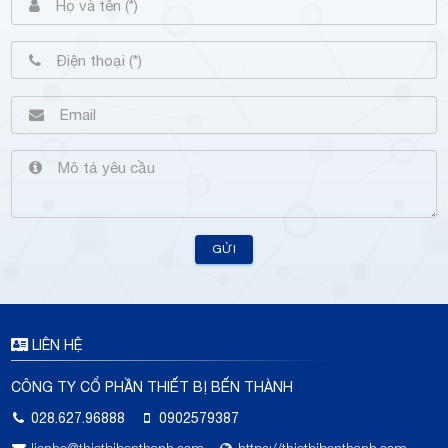
GỬI
LIÊN HỆ
CÔNG TY CỔ PHẦN THIẾT BỊ BẾN THÀNH
028.627.96888
0902579387