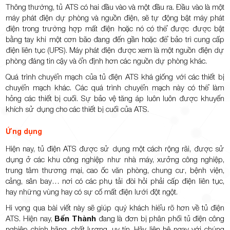
Thông thường, tủ ATS có hai đầu vào và một đầu ra. Đầu vào là một
máy phát điện dự phòng và nguồn điện, sẽ tự động bật máy phát
điện trong trường hợp mất điện hoặc nó có thể được được bật
bằng tay khi một cơn bão đang đến gần hoặc để bảo trì cung cấp
điện liên tục (UPS). Máy phát điện được xem là một nguồn điện dự
phòng đáng tin cậy và ổn định hơn các nguồn dự phòng khác.
Quá trình chuyển mạch của tủ điện ATS khá giống với các thiết bị
chuyển mạch khác. Các quá trình chuyển mạch này có thể làm
hỏng các thiết bị cuối. Sự bảo vệ tăng áp luôn luôn được khuyến
khích sử dụng cho các thiết bị cuối của ATS.
Ứng dụng
Hiện nay, tủ điện ATS được sử dụng một cách rộng rãi, được sử
dụng ở các khu công nghiệp như nhà máy, xưởng công nghiệp,
trung tâm thương mại, cao ốc văn phòng, chung cư, bệnh viện,
cảng, sân bay… nơi có các phụ tải đòi hỏi phải cấp điện liên tục,
hay những vùng hay có sự cố mất điện lưới đột ngột.
Hi vọng qua bài viết này sẽ giúp quý khách hiểu rõ hơn về tủ điện
ATS. Hiện nay,
Bến Thành
đang là đơn bị phân phối tủ điện công
nghiệp chính hãng, chất lượng, uy tín. Hãy liên hệ ngay với chúng