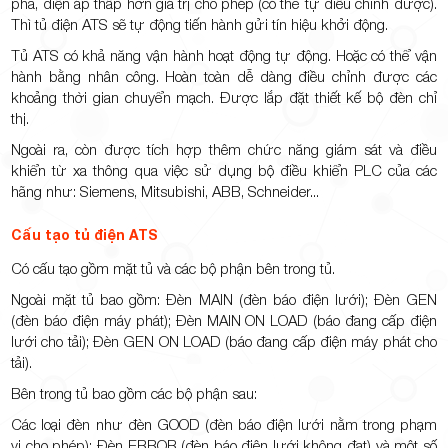
pha, điện áp thấp hơn giá trị cho phép (có thể tự điều chỉnh được).
Thì tủ điện ATS sẽ tự động tiến hành gửi tín hiệu khởi động.
Tủ ATS có khả năng vận hành hoạt động tự động. Hoặc có thể vận
hành bằng nhân công. Hoàn toàn dễ dàng điều chỉnh được các
khoảng thời gian chuyển mạch. Được lắp đặt thiết kế bộ đèn chỉ
thị.
Ngoài ra, còn được tích hợp thêm chức năng giám sát và điều
khiển từ xa thông qua việc sử dụng bộ điều khiển PLC của các
hãng như: Siemens, Mitsubishi, ABB, Schneider...
Cấu tạo tủ điện ATS
Có cấu tạo gồm mặt tủ và các bộ phận bên trong tủ.
Ngoài mặt tủ bao gồm: Đèn MAIN (đèn báo điện lưới); Đèn GEN
(đèn báo điện máy phát); Đèn MAIN ON LOAD (báo đang cấp điện
lưới cho tải); Đèn GEN ON LOAD (báo đang cấp điện máy phát cho
tải).
Bên trong tủ bao gồm các bộ phận sau:
Các loại đèn như đèn GOOD (đèn báo điện lưới nằm trong phạm
vi cho phép); Đèn ERROR (đèn báo điện lưới không đạt) và một số