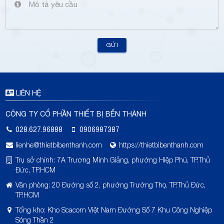
GỬI
LIÊN HỆ
CÔNG TY CỔ PHẦN THIẾT BỊ BẾN THÀNH
028.627.96888
0906987387
lienhe@thietbibenthanh.com
https://thietbibenthanh.com
Trụ sở chính: 7A Trương Minh Giảng, phường Hiệp Phú, TP.Thủ
Đức, TP.HCM
Văn phòng: 20 Đường số 2, phường Trường Thọ, TP.Thủ Đức,
TP.HCM
Tổng kho: Kho Scacom Việt Nam Đường Số 7 Khu Công Nghiệp
Sóng Thần 2