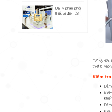
Đại lý phân phối
thiết bị điện LS
Để bộ điều 
thiết bị vào
Kiểm tra 
Đảm b
Kiểm 
khiể
Đảm 
Kiểm