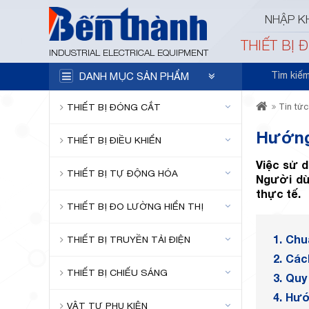
NHẬP K
THIẾT BỊ 
INDUSTRIAL ELECTRICAL EQUIPMENT
Tìm kiế
DANH MỤC SẢN PHẨM
THIẾT BỊ ĐÓNG CẮT
Tin tức
Hướng 
THIẾT BỊ ĐIỀU KHIỂN
Việc sử d
THIẾT BỊ TỰ ĐỘNG HÓA
Người dù
thực tế.
THIẾT BỊ ĐO LƯỜNG HIỂN THỊ
1.
Chuẩ
THIẾT BỊ TRUYỀN TẢI ĐIỆN
2.
Các
THIẾT BỊ CHIẾU SÁNG
3.
Quy 
4.
Hướn
VẬT TƯ PHỤ KIỆN