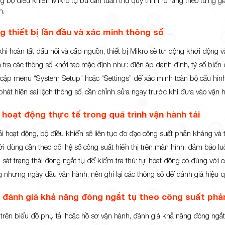
h.
g thiết bị lần đầu và xác minh thông số
khi hoàn tất đấu nối và cấp nguồn, thiết bị Mikro sẽ tự động khởi động
tra các thông số khởi tạo mặc định như: điện áp danh định, tỷ số biến d
 cập menu “System Setup” hoặc “Settings” để xác minh toàn bộ cấu hìn
phát hiện sai lệch thông số, cần chỉnh sửa ngay trước khi đưa vào vận 
 hoạt động thực tế trong quá trình vận hành tải
tải hoạt động, bộ điều khiển sẽ liên tục đo đạc công suất phản kháng v
i dùng cần theo dõi hệ số công suất hiển thị trên màn hình, đảm bảo lu
 sát trạng thái đóng ngắt tụ để kiểm tra thứ tự hoạt động có đúng với 
g những ngày đầu vận hành, nên ghi lại các thông số để đánh giá hiệu q
, đánh giá khả năng đóng ngắt tụ theo công suất ph
trên biểu đồ phụ tải hoặc hồ sơ vận hành, đánh giá khả năng đóng ngắt