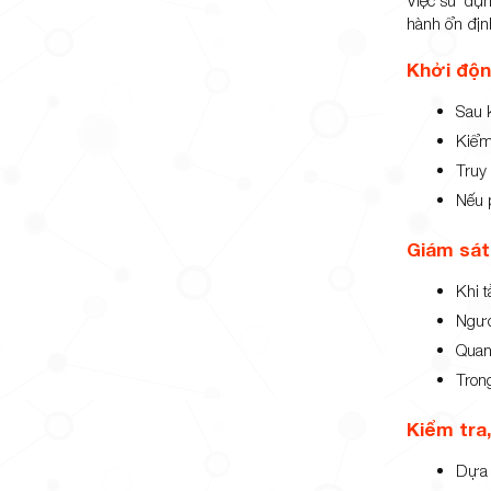
hành ổn địn
Khởi độn
Sau 
Kiểm 
Truy
Nếu 
Giám sát
Khi 
Ngườ
Quan
Tron
Kiểm tra
Dựa 