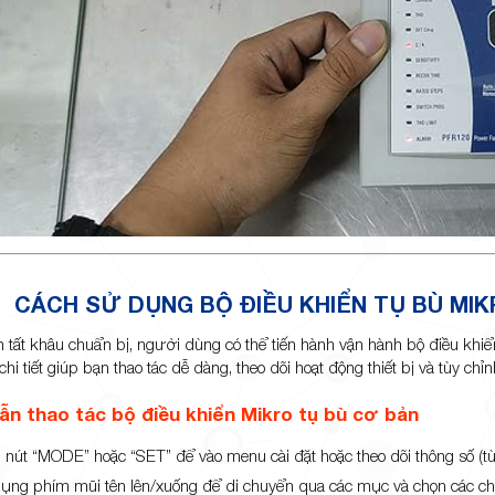
CÁCH SỬ DỤNG BỘ ĐIỀU KHIỂN TỤ BÙ M
n tất khâu chuẩn bị, người dùng có thể tiến hành vận hành bộ điều khi
i tiết giúp bạn thao tác dễ dàng, theo dõi hoạt động thiết bị và tùy chỉn
n thao tác bộ điều khiển Mikro tụ bù cơ bản
 nút “MODE” hoặc “SET” để vào menu cài đặt hoặc theo dõi thông số (tùy
ụng phím mũi tên lên/xuống để di chuyển qua các mục và chọn các ch