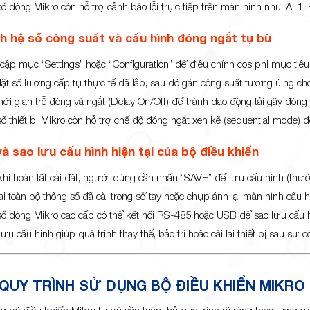
số dòng Mikro còn hỗ trợ cảnh báo lỗi trực tiếp trên màn hình như AL
nh hệ số công suất và cấu hình đóng ngắt tụ bù
cập mục “Settings” hoặc “Configuration” để điều chỉnh cos phi mục tiêu
đặt số lượng cấp tụ thực tế đã lắp, sau đó gán công suất tương ứng ch
hời gian trễ đóng và ngắt (Delay On/Off) để tránh dao động tải gây đóng 
ố thiết bị Mikro còn hỗ trợ chế độ đóng ngắt xen kẽ (sequential mode) để
à sao lưu cấu hình hiện tại của bộ điều khiển
khi hoàn tất cài đặt, người dùng cần nhấn “SAVE” để lưu cấu hình (thư
ại toàn bộ thông số đã cài trong sổ tay hoặc chụp ảnh lại màn hình cấu h
số dòng Mikro cao cấp có thể kết nối RS-485 hoặc USB để sao lưu cấu
lưu cấu hình giúp quá trình thay thế, bảo trì hoặc cài lại thiết bị sau sự
QUY TRÌNH SỬ DỤNG BỘ ĐIỀU KHIỂN MIKRO
 bộ điều khiển Mikro tụ bù cần tuân thủ quy trình rõ ràng theo từng gia