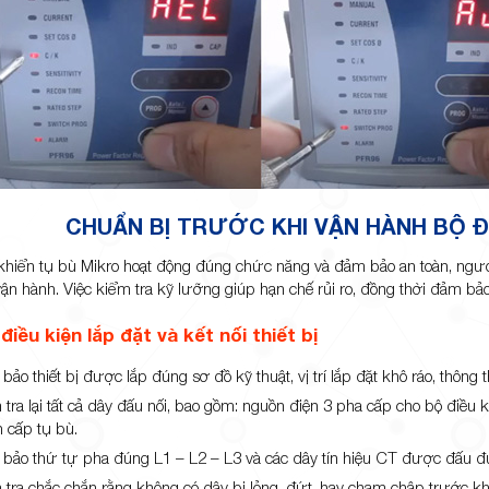
CHUẨN BỊ TRƯỚC KHI VẬN HÀNH BỘ Đ
khiển tụ bù Mikro hoạt động đúng chức năng và đảm bảo an toàn, ngư
 vận hành. Việc kiểm tra kỹ lưỡng giúp hạn chế rủi ro, đồng thời đảm bảo 
điều kiện lắp đặt và kết nối thiết bị
ảo thiết bị được lắp đúng sơ đồ kỹ thuật, vị trí lắp đặt khô ráo, thông t
tra lại tất cả dây đấu nối, bao gồm: nguồn điện 3 pha cấp cho bộ điều k
n cấp tụ bù.
bảo thứ tự pha đúng L1 – L2 – L3 và các dây tín hiệu CT được đấu đú
 tra chắc chắn rằng không có dây bị lỏng, đứt, hay chạm chập trước kh