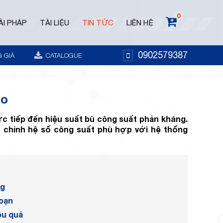
0
ẢI PHÁP
TÀI LIỆU
TIN TỨC
LIÊN HỆ
0902579387
 GIÁ
CATALOGUE
ro
c tiếp đến hiệu suất bù công suất phản kháng.
u chỉnh hệ số công suất phù hợp với hệ thống
ng
đoạn
ệu quả