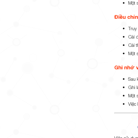
Một 
Điều chỉ
Truy 
Cài 
Cài t
Một s
Ghi nhớ v
Sau 
Ghi l
Một 
Việc 
Việc sử dụng