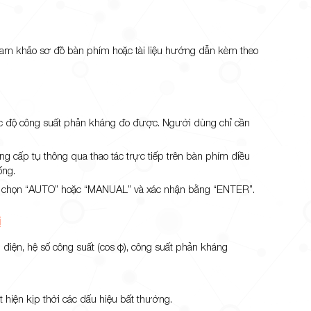
 tham khảo sơ đồ bàn phím hoặc tài liệu hướng dẫn kèm theo
mức độ công suất phản kháng đo được. Người dùng chỉ cần
 cấp tụ thông qua thao tác trực tiếp trên bàn phím điều
ống.
đó chọn “AUTO” hoặc “MANUAL” và xác nhận bằng “ENTER”.
ị
 điện, hệ số công suất (cos φ), công suất phản kháng
 hiện kịp thời các dấu hiệu bất thường.