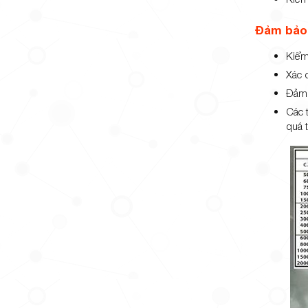
Đảm bảo 
Kiểm
Xác đ
Đảm 
Các 
quá t