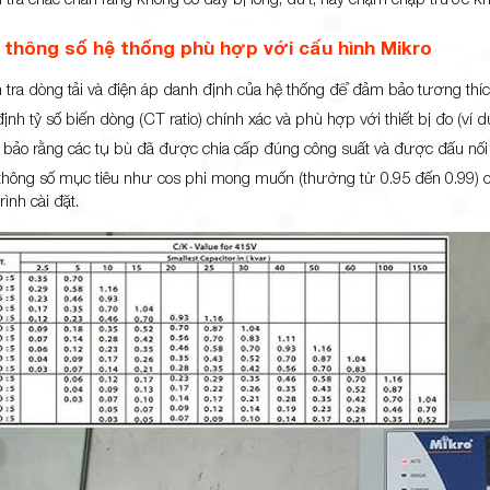
thông số hệ thống phù hợp với cấu hình Mikro
 tra dòng tải và điện áp danh định của hệ thống để đảm bảo tương thích
ịnh tỷ số biến dòng (CT ratio) chính xác và phù hợp với thiết bị đo (ví d
bảo rằng các tụ bù đã được chia cấp đúng công suất và được đấu nối t
thông số mục tiêu như cos phi mong muốn (thường từ 0.95 đến 0.99) cũ
rình cài đặt.