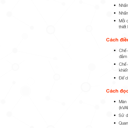
Nhấn
Nhấn
Mỗi 
thiết 
Cách điề
Chế
đảm 
Chế
khiể
Để c
Cách đọc
Màn 
(kVAR
Sử d
Quan