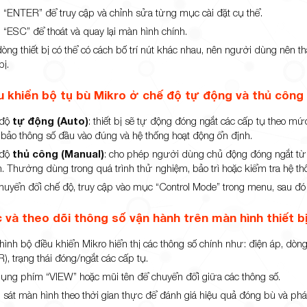
 “ENTER” để truy cập và chỉnh sửa từng mục cài đặt cụ thể.
 “ESC” để thoát và quay lại màn hình chính.
dòng thiết bị có thể có cách bố trí nút khác nhau, nên người dùng nên
bị.
u khiển bộ tụ bù Mikro ở chế độ tự động và thủ công
 độ
tự động (Auto)
: thiết bị sẽ tự động đóng ngắt các cấp tụ theo 
bảo thông số đầu vào đúng và hệ thống hoạt động ổn định.
 độ
thủ công (Manual)
: cho phép người dùng chủ động đóng ngắt từng
n. Thường dùng trong quá trình thử nghiệm, bảo trì hoặc kiểm tra hệ th
huyển đổi chế độ, truy cập vào mục “Control Mode” trong menu, sau 
 và theo dõi thông số vận hành trên màn hình thiết b
hình bộ điều khiển Mikro hiển thị các thông số chính như: điện áp, dòng
), trạng thái đóng/ngắt các cấp tụ.
ụng phím “VIEW” hoặc mũi tên để chuyển đổi giữa các thông số.
 sát màn hình theo thời gian thực để đánh giá hiệu quả đóng bù và phát