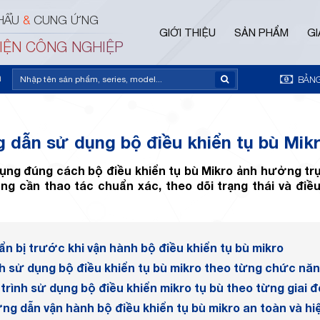
HẨU
&
CUNG ỨNG
GIỚI THIỆU
SẢN PHẨM
GI
ĐIỆN CÔNG NGHIỆP
m
BẢNG
dẫn sử dụng bộ điều khiển tụ bù Mik
ụng đúng cách bộ điều khiển tụ bù Mikro ảnh hưởng trự
ng cần thao tác chuẩn xác, theo dõi trạng thái và điề
n bị trước khi vận hành bộ điều khiển tụ bù mikro
h sử dụng bộ điều khiển tụ bù mikro theo từng chức nă
trình sử dụng bộ điều khiển mikro tụ bù theo từng giai 
g dẫn vận hành bộ điều khiển tụ bù mikro an toàn và hi