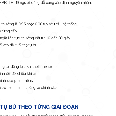
1, ERR, TH để người dùng dễ dàng xác định nguyên nhân.
, thường là 0.95 hoặc 0.98 tùy yêu cầu hệ thống.
o từng cấp.
ngắt liên tục, thường đặt từ 10 đến 30 giây.
 kéo dài tuổi thọ tụ bù.
ờng tự động lưu khi thoát menu).
ình để đối chiếu khi cần.
 hình qua phần mềm.
 cố trở nên nhanh chóng và chính xác.
 TỤ BÙ THEO TỪNG GIAI ĐOẠN
i đoạn, từ lúc khởi động thiết bị cho đến khi đưa vào vận