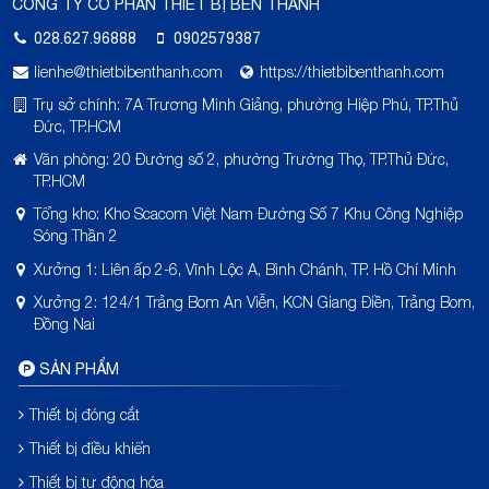
CÔNG TY CỔ PHẦN THIẾT BỊ BẾN THÀNH
028.627.96888
0902579387
lienhe@thietbibenthanh.com
https://thietbibenthanh.com
Trụ sở chính: 7A Trương Minh Giảng, phường Hiệp Phú, TP.Thủ
Đức, TP.HCM
Văn phòng: 20 Đường số 2, phường Trường Thọ, TP.Thủ Đức,
TP.HCM
Tổng kho: Kho Scacom Việt Nam Đường Số 7 Khu Công Nghiệp
Sóng Thần 2
Xưởng 1: Liên ấp 2-6, Vĩnh Lộc A, Bình Chánh, TP. Hồ Chí Minh
Xưởng 2: 124/1 Trảng Bom An Viễn, KCN Giang Điền, Trảng Bom,
Đồng Nai
SẢN PHẨM
Thiết bị đóng cắt
Thiết bị điều khiển
Thiết bị tự động hóa