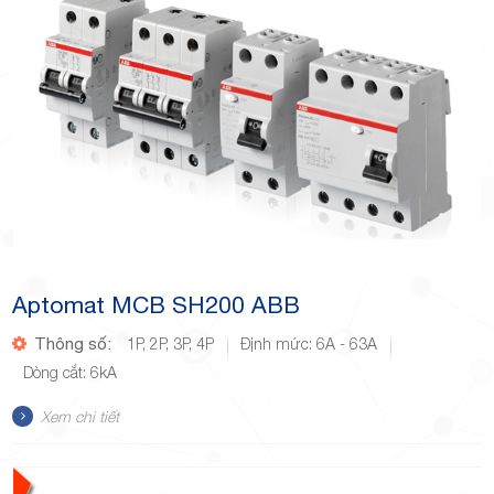
Aptomat MCB SH200 ABB
Thông số:
1P, 2P, 3P, 4P
Định mức: 6A - 63A
Dòng cắt: 6kA
Xem chi tiết