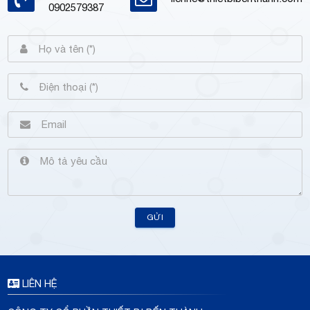
0902579387
GỬI
LIÊN HỆ