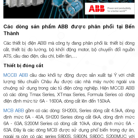
Các dòng sản phẩm ABB được phân phối tại Bến
Thành
Các thiết bị điện ABB mà công ty đang phân phối là: thiết bị đóng
cắt, thiết bị đo lường, bộ khởi động motor, bộ chuyển đổi nguồn
ATS, cầu dao điện, cầu chì, biến tần,…
Thiết bị đóng cắt
MCCB ABB
cầu dao khối tự động được sản xuất tại Ý với chất
lượng tiêu chuẩn Châu Âu được các nhà máy nước ngoài ưa
chuộng sử dụng trong các tủ điện công nghiệp. Hiện MCCB ABB
có các dòng Tmax Series, XTmax Series, Formula Series có dòng
điện định mức từ 6A - 1600A, dòng cắt lên đến 150kA.
MCB ABB
gồm có các dòng: SH200L Series dòng cắt 4.5kA, dòng
định mức 6A - 40A, SH200 Series dòng cắt 6kA, dòng định mức
6A - 63A, S200M Series có dòng cắt 10kA, dòng định mức 6A -
63A. Đây là các dòng MCB được sử dụng phổ biến trong dự án,
ngoài ra còn có các series S800S, S800N, S800C, S200MUC với