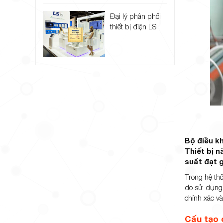
Đại lý phân phối
thiết bị điện LS
Bộ điều kh
Thiết bị 
suất đạt g
Trong hệ thố
do sử dụng 
chính xác và
Cấu tạo c