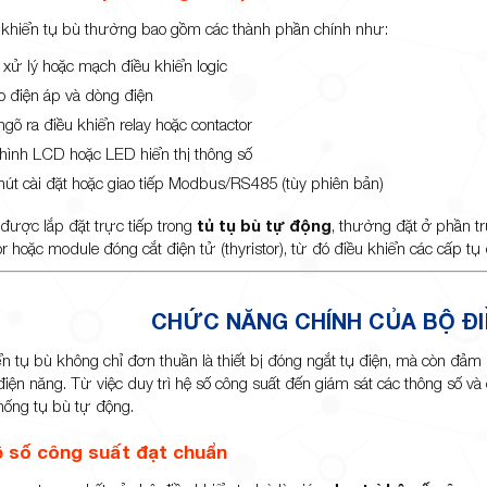
 khiển tụ bù thường bao gồm các thành phần chính như:
i xử lý hoặc mạch điều khiển logic
o điện áp và dòng điện
gõ ra điều khiển relay hoặc contactor
hình LCD hoặc LED hiển thị thông số
nút cài đặt hoặc giao tiếp Modbus/RS485 (tùy phiên bản)
 được lắp đặt trực tiếp trong
tủ tụ bù tự động
, thường đặt ở phần tr
r hoặc module đóng cắt điện tử (thyristor), từ đó điều khiển các cấp tụ
CHỨC NĂNG CHÍNH CỦA BỘ ĐI
ển tụ bù không chỉ đơn thuần là thiết bị đóng ngắt tụ điện, mà còn đảm
iện năng. Từ việc duy trì hệ số công suất đến giám sát các thông số và c
thống tụ bù tự động.
hệ số công suất đạt chuẩn