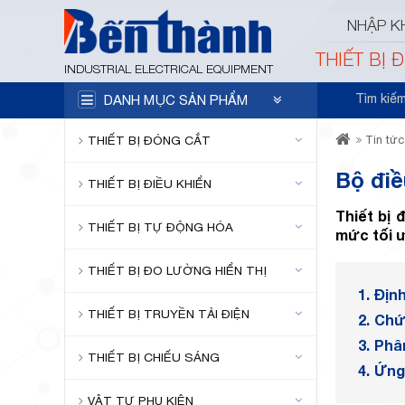
NHẬP K
THIẾT BỊ 
INDUSTRIAL ELECTRICAL EQUIPMENT
Tìm kiế
DANH MỤC SẢN PHẨM
THIẾT BỊ ĐÓNG CẮT
Tin tức
Bộ điề
THIẾT BỊ ĐIỀU KHIỂN
Thiết bị 
THIẾT BỊ TỰ ĐỘNG HÓA
mức tối ư
THIẾT BỊ ĐO LƯỜNG HIỂN THỊ
1.
Định
THIẾT BỊ TRUYỀN TẢI ĐIỆN
2.
Chức
3.
Phân
THIẾT BỊ CHIẾU SÁNG
4.
Ứng 
VẬT TƯ PHỤ KIỆN