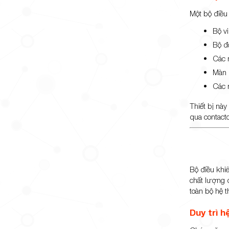
Một bộ điều
Bộ v
Bộ đ
Các n
Màn 
Các 
Thiết bị này
qua contacto
Bộ điều khi
chất lượng đ
toàn bộ hệ 
Duy trì 