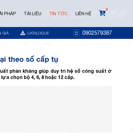
0
ẢI PHÁP
TÀI LIỆU
TIN TỨC
LIÊN HỆ
0902579387
 GIÁ
CATALOGUE
ại theo số cấp tụ
 suất phản kháng giúp duy trì hệ số công suất ở
 lựa chọn bộ 4, 6, 8 hoặc 12 cấp.
p