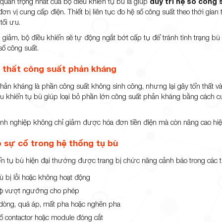
uan trọng nhất của bộ điều khiển tụ bù là giúp
duy trì hệ số công
đơn vị cung cấp điện. Thiết bị liên tục đo hệ số công suất theo thời gian
tối ưu.
ải giảm, bộ điều khiển sẽ tự động ngắt bớt cấp tụ để tránh tình trạng bù
 số công suất.
 thất công suất phản kháng
ản kháng là phần công suất không sinh công, nhưng lại gây tổn thất và 
u khiển tụ bù giúp loại bỏ phần lớn công suất phản kháng bằng cách cun
nh nghiệp không chỉ giảm được hóa đơn tiền điện mà còn nâng cao hiệ
 sự cố trong hệ thống tụ bù
ển tụ bù hiện đại thường được trang bị chức năng cảnh báo trong các
ù bị lỗi hoặc không hoạt động
φ vượt ngưỡng cho phép
dòng, quá áp, mất pha hoặc nghẽn pha
ố contactor hoặc module đóng cắt