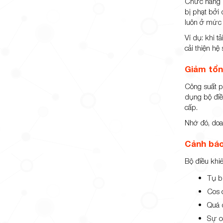
Chức năng q
bị phạt bởi 
luôn ở mức 
Ví dụ: khi t
cải thiện hệ
Giảm tổn
Công suất ph
dụng bộ điề
cấp.
Nhờ đó, doa
Cảnh báo
Bộ điều khi
Tụ b
Cos 
Quá 
Sự c