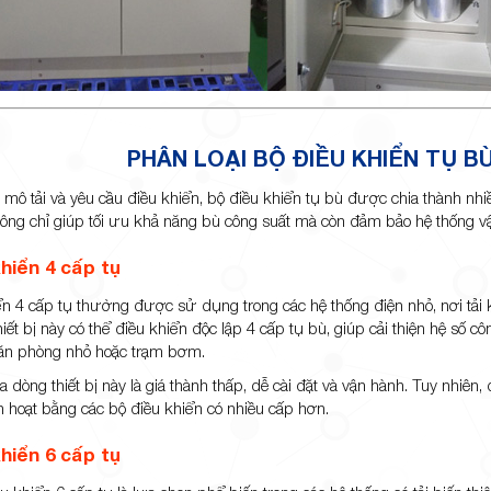
PHÂN LOẠI BỘ ĐIỀU KHIỂN TỤ B
mô tải và yêu cầu điều khiển, bộ điều khiển tụ bù được chia thành nhiề
hông chỉ giúp tối ưu khả năng bù công suất mà còn đảm bảo hệ thống vậ
hiển 4 cấp tụ
ển 4 cấp tụ thường được sử dụng trong các hệ thống điện nhỏ, nơi tả
hiết bị này có thể điều khiển độc lập 4 cấp tụ bù, giúp cải thiện hệ số
ăn phòng nhỏ hoặc trạm bơm.
dòng thiết bị này là giá thành thấp, dễ cài đặt và vận hành. Tuy nhiên
h hoạt bằng các bộ điều khiển có nhiều cấp hơn.
hiển 6 cấp tụ