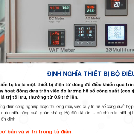
ĐỊNH NGHĨA THIẾT BỊ BỘ ĐIỀ
iển tụ bù là một thiết bị điện tử dùng để điều khiển quá tr
này hoạt động dựa trên việc đo lường hệ số công suất (cos φ
iá trị tối ưu, thường từ 0.9 trở lên.
ng điện công nghiệp hoặc thương mại, việc duy trì hệ số công suất hợp l
quá nhiều công suất phản kháng. Bộ điều khiển tụ bù chính là thiết bị 
 ổn định.
ơ bản và vị trí trong tủ điện