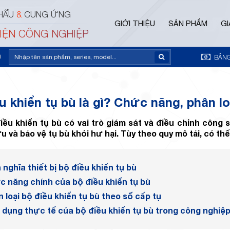
HẨU
&
CUNG ỨNG
GIỚI THIỆU
SẢN PHẨM
GI
ĐIỆN CÔNG NGHIỆP
m
BẢNG
u khiển tụ bù là gì? Chức năng, phân lo
điều khiển tụ bù có vai trò giám sát và điều chỉnh công
u và bảo vệ tụ bù khỏi hư hại. Tùy theo quy mô tải, có thể
 nghĩa thiết bị bộ điều khiển tụ bù
 năng chính của bộ điều khiển tụ bù
 loại bộ điều khiển tụ bù theo số cấp tụ
dụng thực tế của bộ điều khiển tụ bù trong công nghiệ