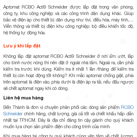
Aptomat RCBO Acti9 Schneider được lắp đặt trong văn phòng,
công ty, khu công nghiệp và các công trình dân dụng khác. Giúp
bảo vệ điện áp cho thiết bị dân dụng như tivi, điều hòa, máy tính,…
Viễn thông và thiết bị điện khu công nghiệp: bộ điều khiển tốc độ,
hệ thống tự động hóa.
Lưu ý khi lắp đặt
Không lắp đặt aptomat RCBO Acti9 Schneider ở nới ẩm ướt, lắp
cho bình nước nóng thì nên đặt ở ngoài nhà tắm. Ngoài ra, cần phải
kiểm tra trước khi dùng. Kiểm tra ít nhất 1 lần /tháng để kiểm tra
thiết bị còn hoạt động tốt không? Khi mắc aptomat chống giật, phía
trên aptomat là điện vào, phía dưới là điện áp ra tải, nếu đấu ngược
sẽ chết aptomat ngay khi có dòng.
Liên hệ mua hàng
Bến Thành
là đơn vị chuyên phân phối các dòng sản phẩm
RCBO
Schneider
chính hãng, chất lượng, giá cả tốt và chiết khấu hấp dẫn
nhất tại TP.HCM. Đây là địa chỉ đáng tin cậy giành cho quý khách
muốn lựa chọn sản phẩm điện cho công trình của mình.
Khi mua hàng tại công ty quý khách cũng yên tâm về chất lượng,