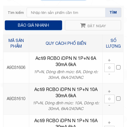
TÌM
Tìm kiếm
TP.Thủ
BÁO GIÁ NHANH
ĐẶT NGAY
MÃ SẢN
SỐ
QUY CÁCH PHỔ BIẾN
PHẨM
LƯỢNG
Acti9 RCBO iDPN N 1P+N 6A
+
30mA 6kA
Đức,
A9D31606
1P+N, Dòng định mức: 6A, Dòng rò:
-
30mA, 6kA/240VAC
Acti9 RCBO iDPN N 1P+N 10A
+
30mA 6kA
A9D31610
1P+N, Dòng định mức: 10A, Dòng rò:
-
TP.HCM
30mA, 6kA/240VAC
Acti9 RCBO iDPN N 1P+N 16A
+
30mA 6kA