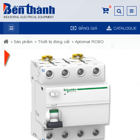
0
INDUSTRIAL ELECTRICAL EQUIPMENT
BẢNG GIÁ
CATALOGUE
7A
Sản phẩm
Thiết bị đóng cắt
Aptomat RCBO
Trương