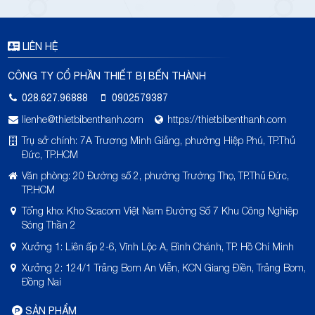
LIÊN HỆ
CÔNG TY CỔ PHẦN THIẾT BỊ BẾN THÀNH
028.627.96888
0902579387
lienhe@thietbibenthanh.com
https://thietbibenthanh.com
Trụ sở chính: 7A Trương Minh Giảng, phường Hiệp Phú, TP.Thủ
Đức, TP.HCM
Văn phòng: 20 Đường số 2, phường Trường Thọ, TP.Thủ Đức,
TP.HCM
Tổng kho: Kho Scacom Việt Nam Đường Số 7 Khu Công Nghiệp
Sóng Thần 2
Xưởng 1: Liên ấp 2-6, Vĩnh Lộc A, Bình Chánh, TP. Hồ Chí Minh
Xưởng 2: 124/1 Trảng Bom An Viễn, KCN Giang Điền, Trảng Bom,
Đồng Nai
SẢN PHẨM