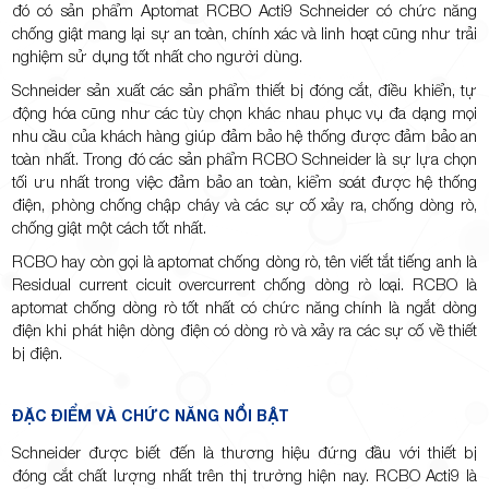
đó có sản phẩm Aptomat RCBO Acti9 Schneider có chức năng
chống giật mang lại sự an toàn, chính xác và linh hoạt cũng như trải
nghiệm sử dụng tốt nhất cho người dùng.
Schneider sản xuất các sản phẩm thiết bị đóng cắt, điều khiển, tự
động hóa cũng như các tùy chọn khác nhau phục vụ đa dạng mọi
nhu cầu của khách hàng giúp đảm bảo hệ thống được đảm bảo an
toàn nhất. Trong đó các sản phẩm RCBO Schneider là sự lựa chọn
tối ưu nhất trong việc đảm bảo an toàn, kiểm soát được hệ thống
điện, phòng chống chập cháy và các sự cố xảy ra, chống dòng rò,
chống giật một cách tốt nhất.
RCBO hay còn gọi là aptomat chống dòng rò, tên viết tắt tiếng anh là
Residual current cicuit overcurrent chống dòng rò loại. RCBO là
aptomat chống dòng rò tốt nhất có chức năng chính là ngắt dòng
điện khi phát hiện dòng điện có dòng rò và xảy ra các sự cố về thiết
bị điện.
ĐẶC ĐIỂM VÀ CHỨC NĂNG NỔI BẬT
Schneider được biết đến là thương hiệu đứng đầu với thiết bị
đóng cắt chất lượng nhất trên thị trường hiện nay. RCBO Acti9 là