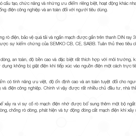
 có cấu tạo, chức năng và những ưu điểm riêng biệt, hoạt động khác nha
hống điện công nghiệp và an toàn đối với người tiêu dùng.
ống rò điện, bảo vệ quá tải và ngắn mạch được gắn trên thanh DIN ra
. Được sự kiểm chứng của SEMKO CB, CE, SABB. Tuân thủ theo tiêu c
òng, an toàn, độ bền cao và đặc biệt rất thích hợp với môi trường, k
dụng không bị giật điện khi tiếp xúc vào nguồn điện một cách trực ti
ẩm có tính năng ưu việt, độ ổn định cao và an toàn tuyệt đối cho ng
 và điện công nghiệp. Chính vì vậy được rất nhiều chủ đầu tư, nhà th
hể xảy ra vì sự cố rò mạch điện nhờ được bổ sung thêm một bộ ngắt
òng, chống rò dòng, phát hiện và tự động đóng cắt mạch điện khi xảy 