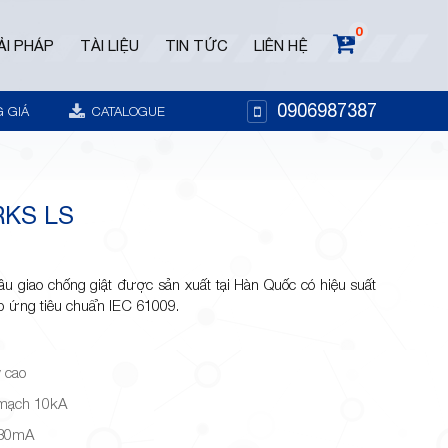
0
ẢI PHÁP
TÀI LIỆU
TIN TỨC
LIÊN HỆ
0906987387
 GIÁ
CATALOGUE
KS LS
 giao chống giật được sản xuất tại Hàn Quốc có hiệu suất
áp ứng tiêu chuẩn IEC 61009.
y cao
 mạch 10kA
 30mA