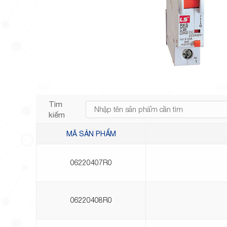
Tìm
kiếm
MÃ SẢN PHẨM
06220407R0
06220408R0