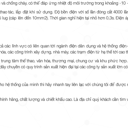
à chống cháy, có thể đáp ứng nhiệt độ môi trường trong khoảng -10 
 thao tác, lắp đặt khi sử dụng. Độ bền điện với số lần đóng cắt 4000 l
oại lug (cáp lên đến 10mm2). Thời gian nghỉ hiện tại nhỏ hơn 0,3s. Điện
các lĩnh vực có liên quan tới ngành điện dân dụng và hệ thống điện
a, các công trình xây dựng, nhà máy, các trạm điện từ hạ thế tới cao t
trung tâm thể thao, văn hóa, thương mại, chung cư và khu phức hợp
ây chuyền có quy trình sản xuất hiện đại tại các công ty sản xuất lớn có
ệ thống của mình thì hãy nhanh tay liên lạc với chúng tôi để được 
ính hãng, chất lượng và chiết khấu cao. Là địa chỉ quý khách cần tìm v