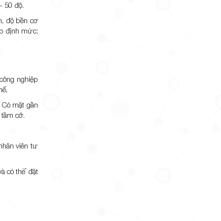
~ 50 độ.
ần, độ bền cơ
 áp định mức:
 công nghiệp
hế,
. Có mặt gần
 tầm cỡ.
nhân viên tư
à có thể đặt