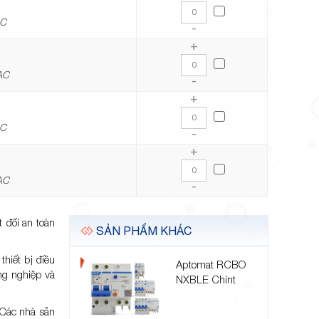
AC
-
+
AC
-
+
AC
-
+
AC
-
 đối an toàn
SẢN PHẨM KHÁC
thiết bị điều
Aptomat RCBO
ng nghiệp và
NXBLE Chint
 Các nhà sản