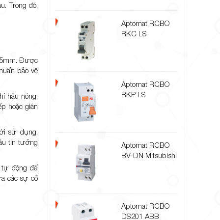
u. Trong đó,
Aptomat RCBO
RKC LS
y 35mm. Được
huẩn bảo vệ
Aptomat RCBO
RKP LS
hí hậu nóng,
ếp hoặc gián
ười sử dụng.
ầu tin tưởng
Aptomat RCBO
BV-DN Mitsubishi
 tự động để
ra các sự cố
Aptomat RCBO
DS201 ABB