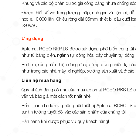
Khung và các bộ phận được gia công bằng nhựa chống sốc v
Được thiết kế với trọng lượng thấp, nhỏ gọn và tiện lợi, dễ
học là 10.000 lần. Chiều rộng dài 35mm, thiết bị đầu cuối l
230VAC.
Ứng dụng
Aptomat RCBO RKP LS được sử dụng phổ biến trong tất cả 
như tủ bảng điện, ngành tự động hóa, dây chuyền tự động hó
Rõ hơn, sản phẩm hiện đang được ứng dụng nhiều tại các 
như trong các nhà máy, xí nghiệp, xưởng sản xuất và ở các d
Liên hệ mua hàng
Quý khách đang có nhu cầu mua aptomat RCBO RKS LS cho h
vấn và báo giá một cách tốt nhất nhé.
Bến Thành
là đơn vị phân phối thiết bị Aptomat RCBO LS ch
sự tin tưởng tuyệt đối vào các sản phẩm của chúng tôi.
Hân hạnh khi được phục vụ quý khách hàng!