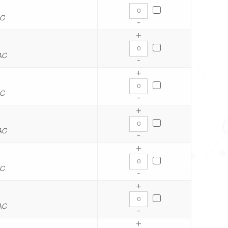
AC
-
+
AC
-
+
AC
-
+
AC
-
+
AC
-
+
AC
-
+