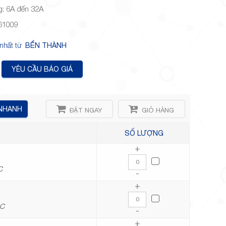
g: 6A đến 32A
 61009
 nhất từ
BẾN THÀNH
YÊU CẦU BÁO GIÁ
 NHANH
ĐẶT NGAY
GIỎ HÀNG
SỐ LƯỢNG
+
C
-
+
AC
-
+