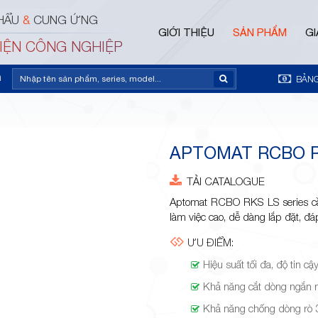
HẨU
&
CUNG ỨNG
GIỚI THIỆU
SẢN PHẨM
GI
ĐIỆN CÔNG NGHIỆP
m
BẢNG
APTOMAT RCBO R
TẢI CATALOGUE
Aptomat RCBO RKS LS series cầu
làm việc cao, dễ dàng lắp đặt, đ
ƯU ĐIỂM:
Hiệu suất tối đa, độ tin cậ
Khả năng cắt dòng ngắn
Khả năng chống dòng rò