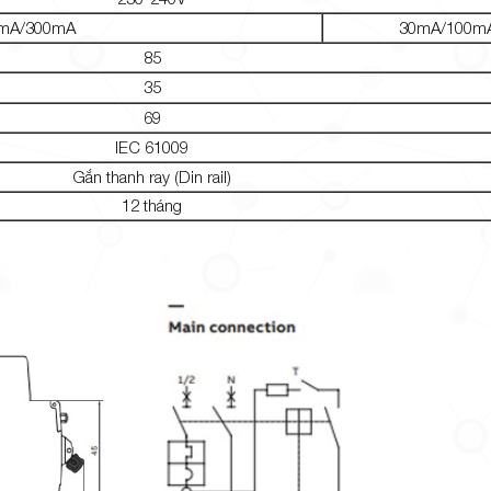
mA/300mA
30mA/100m
85
35
69
IEC 61009
Gắn thanh ray (Din rail)
12 tháng