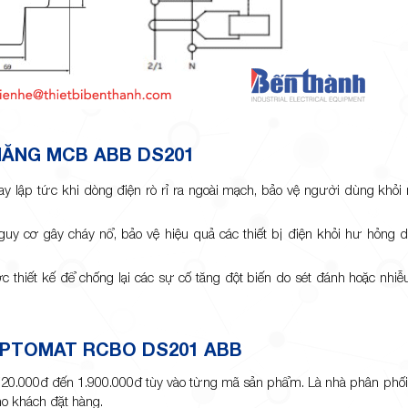
NĂNG MCB
ABB DS201
 lập tức khi dòng điện rò rỉ ra ngoài mạch, bảo vệ người dùng khỏi 
uy cơ gây cháy nổ, bảo vệ hiệu quả các thiết bị điện khỏi hư hỏng 
 thiết kế để chống lại các sự cố tăng đột biến do sét đánh hoặc nhiễ
APTOMAT RCBO DS201 ABB
.000đ đến 1.900.000đ tùy vào từng mã sản phẩm. Là nhà phân phối t
ho khách đặt hàng.