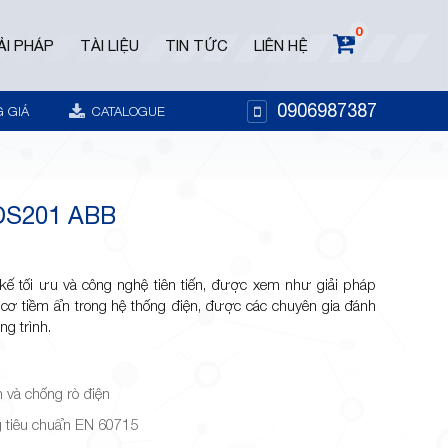
0
ẢI PHÁP
TÀI LIỆU
TIN TỨC
LIÊN HỆ
0906987387
 GIÁ
CATALOGUE
S201 ABB
ế tối ưu và công nghệ tiên tiến, được xem như giải pháp
 cơ tiềm ẩn trong hệ thống điện, được các chuyên gia đánh
ng trình.
 và chống rò điện
g tiêu chuẩn EN 60715