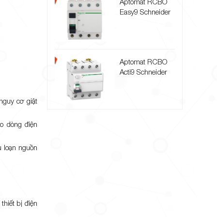
Aptomat RCBO
Easy9 Schneider
Aptomat RCBO
Acti9 Schneider
nguy cơ giật
do dòng điện
u loạn nguồn
hiết bị điện