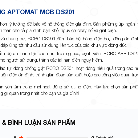
G APTOMAT MCB DS201
ọn lý tưởng để bảo vệ hệ thống điện gia đình. Sản phẩm giúp ngăn
n toàn cho cả gia đình bạn khỏi nguy cơ cháy nổ và giật điện.
ng và chung cư, RCBO DS201 đảm bảo hệ thống điện hoạt động ổn định
 bị đáp ứng tốt nhu cầu sử dụng liên tục của các khu vực đông đúc.
 cầu độ an toàn điện cao như trường học, bệnh viện, RCBO ABB DS20
ho người sử dụng, tránh các tai nạn điện nguy hiểm.
dao tự động chống giật RCBO DS201 hoạt động hiệu quả trong các h
ồn điện ổn định, tránh gián đoạn sản xuất hoặc các công việc quan trọ
n yên tâm trong mọi hoạt động sử dụng điện. Hãy lựa chọn sản ph
ì quan trọng nhất cho bạn và gia đình!
 & BÌNH LUẬN SẢN PHẨM
5
0
Đánh giá