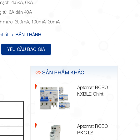
mạch: 4.5kA, 6kA
g từ 6A đến 40A
 ở mức: 300mA, 100mA, 30mA
 nhất từ
BẾN THÀNH
YÊU CẦU BÁO GIÁ
SẢN PHẨM KHÁC
Aptomat RCBO
NXBLE Chint
Aptomat RCBO
RKC LS