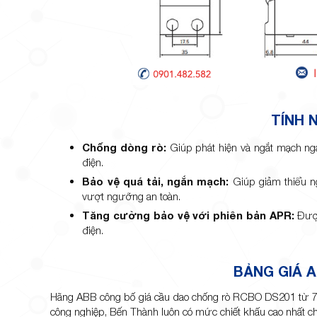
TÍNH 
Chống
dòng
rò:
Giúp phát hiện và ngắt mạch ngay
điện.
Bảo
vệ
quá
tải,
ngắn
mạch:
Giúp giảm thiểu ng
vượt ngưỡng an toàn.
Tăng cường bảo vệ với phiên bản
APR:
Được
điện.
BẢNG GIÁ 
Hãng ABB công bố giá cầu dao chống rò RCBO DS201 từ 720
công nghiệp, Bến Thành luôn có mức chiết khấu cao nhất c