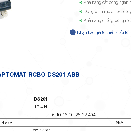
Khẳ năng cắt dòng ngắn 
Dòng định mức hoạt độn
Khả năng chống dòng rò
Nhận báo giá & chiết khấu tốt
APTOMAT RCBO DS201 ABB
DS201
1P + N
6-10-16-20-25-32-40A
4.5kA
6kA
230-240V