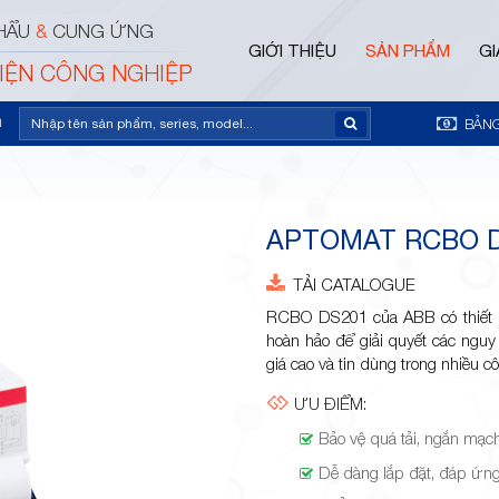
HẨU
&
CUNG ỨNG
GIỚI THIỆU
SẢN PHẨM
GI
ĐIỆN CÔNG NGHIỆP
m
BẢNG
APTOMAT RCBO D
TẢI CATALOGUE
RCBO DS201 của ABB có thiết k
hoàn hảo để giải quyết các nguy
giá cao và tin dùng trong nhiều cô
ƯU ĐIỂM:
Bảo vệ quá tải, ngắn mạch
Dễ dàng lắp đặt, đáp ứn