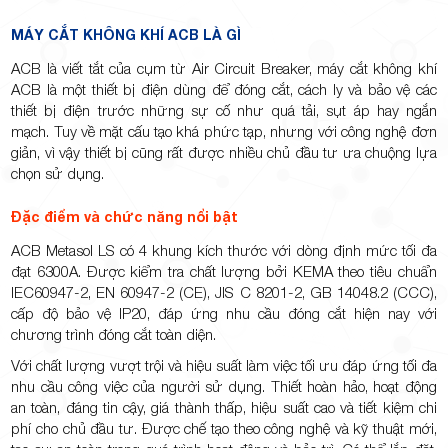
MÁY CẮT KHÔNG KHÍ ACB LÀ GÌ
ACB là viết tắt của cụm từ Air Circuit Breaker, máy cắt không khí
ACB là một thiết bị điện dùng để đóng cắt, cách ly và bảo vệ các
thiết bị điện trước những sự cố như quá tải, sụt áp hay ngắn
mạch. Tuy về mặt cấu tạo khá phức tạp, nhưng với công nghệ đơn
giản, vì vậy thiết bị cũng rất được nhiều chủ đầu tư ưa chuộng lựa
chọn sử dụng.
Đặc điểm và chức năng nổi bật
ACB Metasol LS có 4 khung kích thước với dòng định mức tối đa
đạt 6300A. Được kiểm tra chất lượng bởi KEMA theo tiêu chuẩn
IEC60947-2, EN 60947-2 (CE), JIS C 8201-2, GB 14048.2 (CCC),
cấp độ bảo vệ IP20, đáp ứng nhu cầu đóng cắt hiện nay với
chương trình đóng cắt toàn diện.
Với chất lượng vượt trội và hiệu suất làm việc tối ưu đáp ứng tối đa
nhu cầu công việc của người sử dụng. Thiết hoàn hảo, hoạt động
an toàn, đáng tin cậy, giá thành thấp, hiệu suất cao và tiết kiệm chi
phí cho chủ đầu tư. Được chế tạo theo công nghệ và kỹ thuật mới,