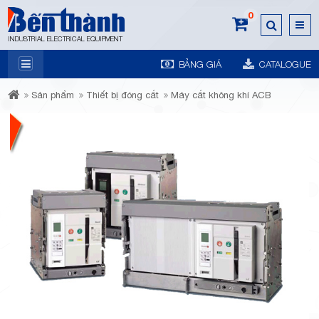
0
INDUSTRIAL ELECTRICAL EQUIPMENT
BẢNG GIÁ
CATALOGUE
7A
Sản phẩm
Thiết bị đóng cắt
Máy cắt không khí ACB
Trương