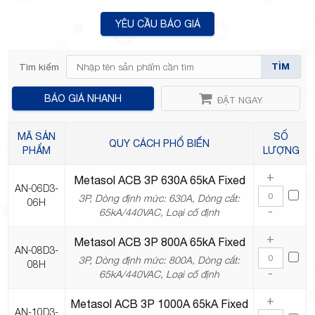
YÊU CẦU BÁO GIÁ
TP.Thủ
TÌM
Tìm kiếm
BÁO GIÁ NHANH
ĐẶT NGAY
MÃ SẢN
SỐ
QUY CÁCH PHỔ BIẾN
PHẨM
LƯỢNG
Đức,
+
Metasol ACB 3P 630A 65kA Fixed
AN-06D3-
3P, Dòng định mức: 630A, Dòng cắt:
06H
-
65kA/440VAC, Loại cố định
+
Metasol ACB 3P 800A 65kA Fixed
AN-08D3-
3P, Dòng định mức: 800A, Dòng cắt:
TP.HCM
08H
-
65kA/440VAC, Loại cố định
+
Metasol ACB 3P 1000A 65kA Fixed
AN-10D3-