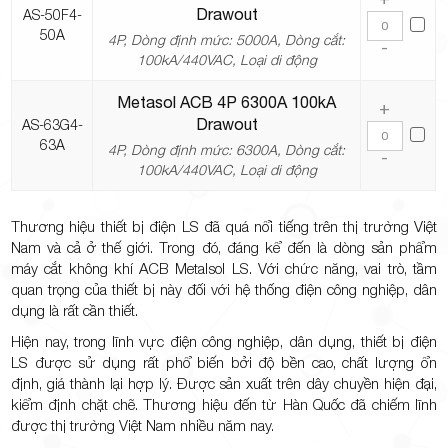
Drawout
AS-50F4-
50A
4P, Dòng định mức: 5000A, Dòng cắt:
-
100kA/440VAC, Loại di động
Metasol ACB 4P 6300A 100kA
+
Drawout
AS-63G4-
63A
4P, Dòng định mức: 6300A, Dòng cắt:
-
100kA/440VAC, Loại di động
Thương hiệu thiết bị điện LS đã quá nổi tiếng trên thị trường Việt
Nam và cả ở thế giới. Trong đó, đáng kể đến là dòng sản phẩm
máy cắt không khí ACB Metalsol LS. Với chức năng, vai trò, tầm
quan trọng của thiết bị này đối với hệ thống điện công nghiệp, dân
dụng là rất cần thiết.
Hiện nay, trong lĩnh vực điện công nghiệp, dân dụng, thiết bị điện
LS được sử dụng rất phổ biến bởi độ bền cao, chất lượng ổn
định, giá thành lại hợp lý. Được sản xuất trên dây chuyền hiện đại,
kiểm định chặt chẽ. Thương hiệu đến từ Hàn Quốc đã chiếm lĩnh
được thị trường Việt Nam nhiều năm nay.