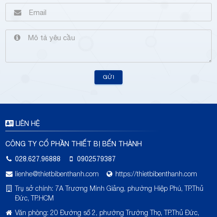
GỬI
LIÊN HỆ
CÔNG TY CỔ PHẦN THIẾT BỊ BẾN THÀNH
028.627.96888
0902579387
lienhe@thietbibenthanh.com
https://thietbibenthanh.com
Trụ sở chính: 7A Trương Minh Giảng, phường Hiệp Phú, TP.Thủ
Đức, TP.HCM
Văn phòng: 20 Đường số 2, phường Trường Thọ, TP.Thủ Đức,