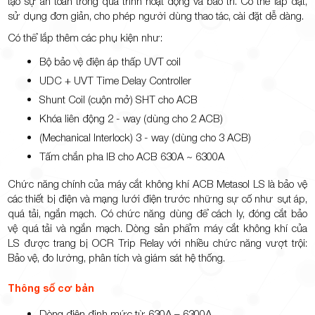
tạo sự an toàn trong quá trình hoạt động và bảo trì. Có thể lắp đặt,
sử dụng đơn giản, cho phép người dùng thao tác, cài đặt dễ dàng.
Có thể lắp thêm các phụ kiện như:
Bộ bảo vệ điện áp thấp UVT coil
UDC + UVT Time Delay Controller
Shunt Coil (cuộn mở) SHT cho ACB
Khóa liên động 2 - way (dùng cho 2 ACB)
(Mechanical Interlock) 3 - way (dùng cho 3 ACB)
Tấm chắn pha IB cho ACB 630A ~ 6300A
Chức năng chính của máy cắt không khí ACB Metasol LS là bảo vệ
các thiết bị điện và mạng lưới điện trước những sự cố như sụt áp,
quá tải, ngắn mạch. Có chức năng dùng để cách ly, đóng cắt bảo
vệ quá tải và ngắn mạch. Dòng sản phẩm máy cắt không khí của
LS được trang bị OCR Trip Relay với nhiều chức năng vượt trội:
Bảo vệ, đo lường, phân tích và giám sát hệ thống.
Thông số cơ bản
Dòng điện định mức từ 630A – 6300A.