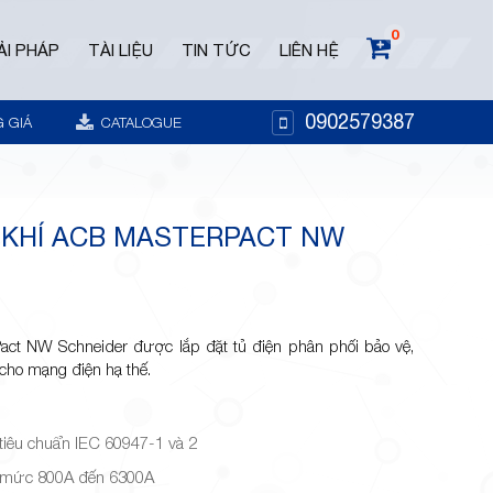
0
ẢI PHÁP
TÀI LIỆU
TIN TỨC
LIÊN HỆ
0902579387
 GIÁ
CATALOGUE
 KHÍ ACB MASTERPACT NW
act NW Schneider được lắp đặt tủ điện phân phối bảo vệ,
 cho mạng điện hạ thế.
iêu chuẩn IEC 60947-1 và 2
h mức 800A đến 6300A