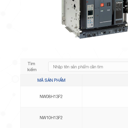
Tìm
kiếm
MÃ SẢN PHẨM
NW08H13F2
NW10H13F2