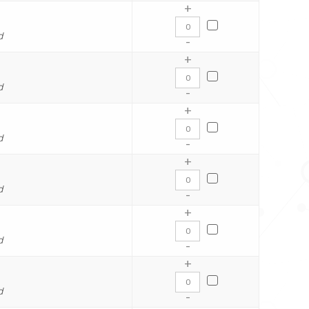
+
d
-
+
d
-
+
d
-
+
d
-
+
d
-
+
d
-