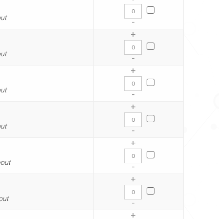
ut
-
+
ut
-
+
ut
-
+
ut
-
+
wout
-
+
out
-
+