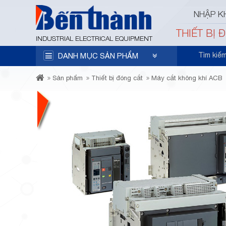
NHẬP K
THIẾT BỊ 
INDUSTRIAL ELECTRICAL EQUIPMENT
Tìm kiế
DANH MỤC SẢN PHẨM
Sản phẩm
Thiết bị đóng cắt
Máy cắt không khí ACB