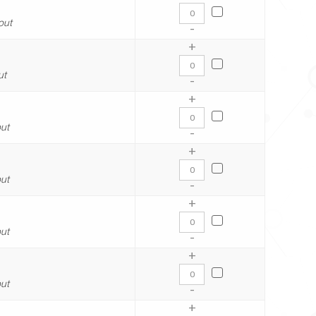
out
-
+
ut
-
+
ut
-
+
ut
-
+
ut
-
+
ut
-
+