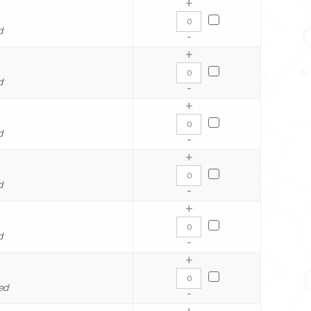
+
d
-
+
d
-
+
d
-
+
d
-
+
d
-
+
ed
-
+