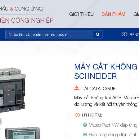
HẨU
&
CUNG ỨNG
GIỚI THIỆU
SẢN PHẨM
GI
ĐIỆN CÔNG NGHIỆP
m
BẢNG
MÁY CẮT KHÔNG
SCHNEIDER
TẢI CATALOGUE
Máy cắt không khí ACB MasterP
đo lường và kết nối truyền thông
ƯU ĐIỂM:
MasterPact NW đáp ứng t
Đáp ứng dòng điện địn