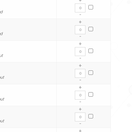
ed
-
+
ed
-
+
ut
-
+
ut
-
+
ut
-
+
ut
-
+