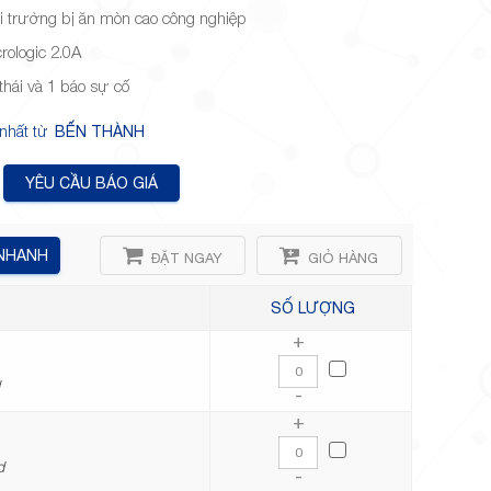
i trường bị ăn mòn cao công nghiệp
rologic 2.0A
thái và 1 báo sự cố
 nhất từ
BẾN THÀNH
YÊU CẦU BÁO GIÁ
 NHANH
ĐẶT NGAY
GIỎ HÀNG
SỐ LƯỢNG
+
d
-
+
d
-