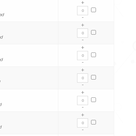
+
ed
-
+
ed
-
+
ed
-
+
d
-
+
d
-
+
d
-