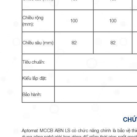
Chiều rộng
100
100
(mm):
Chiều sâu (mm):
82
82
Tiêu chuẩn:
Kiểu lắp đặt:
Bảo hành:
CHỨ
Aptomat MCCB ABN LS có chức năng chính là bảo vệ thiế
dụng công nghệ giới hạn dòng để giảm thời gian ngắt mạc