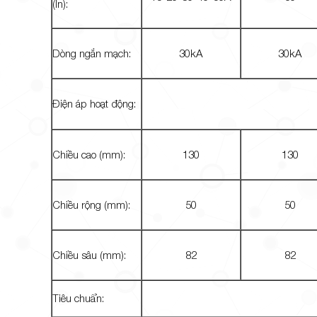
(In):
Dòng ngắn mạch:
30kA
30kA
Điện áp hoạt động:
Chiều cao (mm):
130
130
Chiều rộng (mm):
50
50
Chiều sâu (mm):
82
82
Tiêu chuẩn: