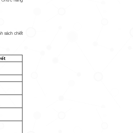
 sách chiết
yết