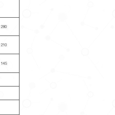
280
210
145