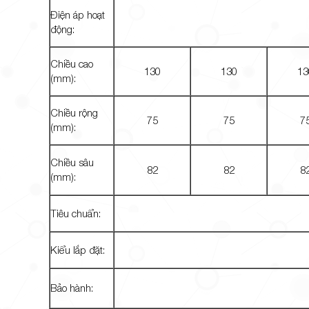
Điện áp hoạt
động:
Chiều cao
130
130
13
(mm):
Chiều rộng
75
75
7
(mm):
Chiều sâu
82
82
8
(mm):
Tiêu chuẩn:
Kiểu lắp đặt:
Bảo hành: