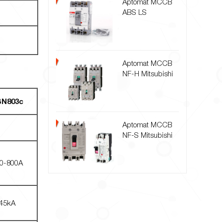
Aptomat MCCB
ABS LS
Aptomat MCCB
NF-H Mitsubishi
BN803c
Aptomat MCCB
NF-S Mitsubishi
0-800A
45kA