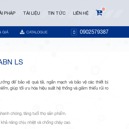
0
ẢI PHÁP
TÀI LIỆU
TIN TỨC
LIÊN HỆ
0902579387
 GIÁ
CATALOGUE
ABN LS
ởng để bảo vệ quá tải, ngắn mạch và bảo vệ các thiết bị
iểm, giúp tối ưu hóa hiệu suất hệ thống và giảm thiểu rủi ro
hanh chóng, tăng tuổi thọ sản phẩm.
, khả năng chịu nhiệt và chống cháy cao.