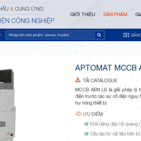
HẨU
&
CUNG ỨNG
GIỚI THIỆU
SẢN PHẨM
GI
ĐIỆN CÔNG NGHIỆP
m
BẢNG
APTOMAT MCCB 
TẢI CATALOGUE
MCCB ABN LS là giải pháp lý tư
điện trước các sự cố điện nguy h
hư hỏng thiết bị
ƯU ĐIỂM:
Khả năng dập hồ quang n
Cấu tạo từ vật liệu bền bỉ