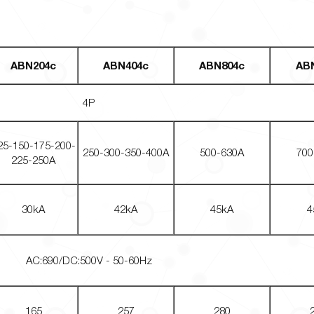
ABN204c
ABN404c
ABN804c
AB
4P
25-150-175-200-
250-300-350-400A
500-630A
700
225-250A
30kA
42kA
45kA
4
AC:690/DC:500V - 50-60Hz
165
257
280