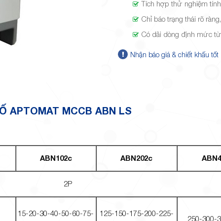
Tích hợp thử nghiệm tính
Chỉ báo trạng thái rõ ràng
Có dãi dòng định mức t
Nhận báo giá & chiết khấu tốt
Ố APTOMAT MCCB ABN LS
ABN102c
ABN202c
ABN4
2P
15-20-30-40-50-60-75-
125-150-175-200-225-
250-300-