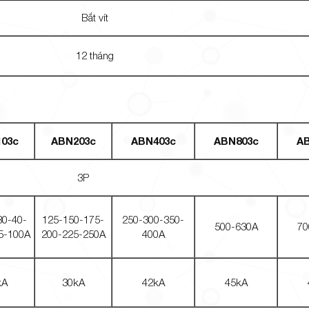
Bắt vít
12 tháng
03c
ABN203c
ABN403c
ABN803c
A
3P
30-40-
125-150-175-
250-300-350-
500-630A
70
5-100A
200-225-250A
400A
kA
30kA
42kA
45kA