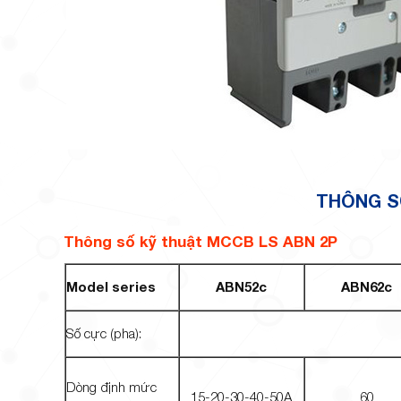
THÔNG S
Thông số kỹ thuật MCCB LS ABN 2P
Model series
ABN52c
ABN62c
Số cực (pha):
Dòng định mức
15-20-30-40-50A
60