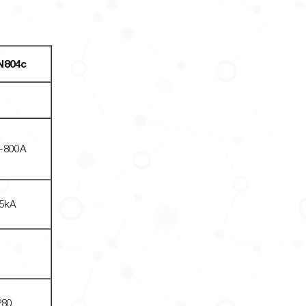
N804c
-800A
5kA
280