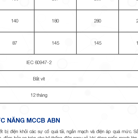
140
180
280
87
145
145
IEC 60947-2
Bắt vít
12 tháng
C NĂNG MCCB ABN
t bị điện khỏi các sự cố quá tải, ngắn mạch và điện áp quá mức. 
h, đảm bảo an toàn cho hệ thống điện ngay cả khi dòng ngắn mạch lớ