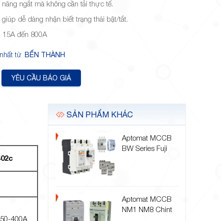
 năng ngắt mà không cần tải thực tế.
, giúp dễ dàng nhận biết trạng thái bật/tắt.
ừ 15A đến 800A
 nhất từ
BẾN THÀNH
YÊU CẦU BÁO GIÁ
SẢN PHẨM KHÁC
Aptomat MCCB
BW Series Fuji
02c
Aptomat MCCB
NM1 NM8 Chint
350-400A