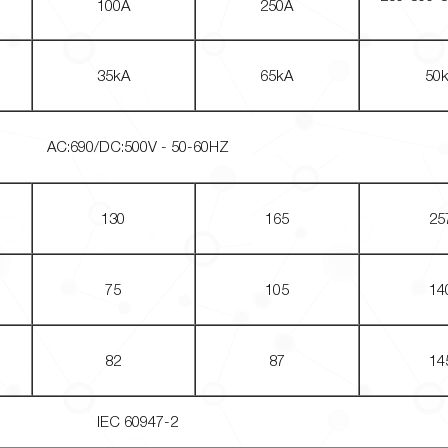
100A
250A
35kA
65kA
50
AC:690/DC:500V - 50-60HZ
130
165
25
75
105
14
82
87
14
IEC 60947-2