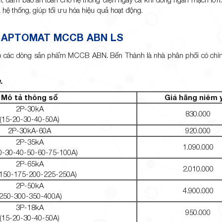
hệ thống, giúp tối ưu hóa hiệu quả hoạt động.
 APTOMAT MCCB ABN LS
 các dòng sản phẩm MCCB ABN. Bến Thành là nhà phân phối có chính
.
Mô tả thông số
Giá hãng niêm 
2P-30kA
830.000
(15-20-30-40-50A)
2P-30kA-60A
920.000
2P-35kA
1.090.000
0-30-40-50-60-75-100A)
2P-65kA
2.010.000
-150-175-200-225-250A)
2P-50kA
4.900.000
(250-300-350-400A)
3P-18kA
950.000
(15-20-30-40-50A)