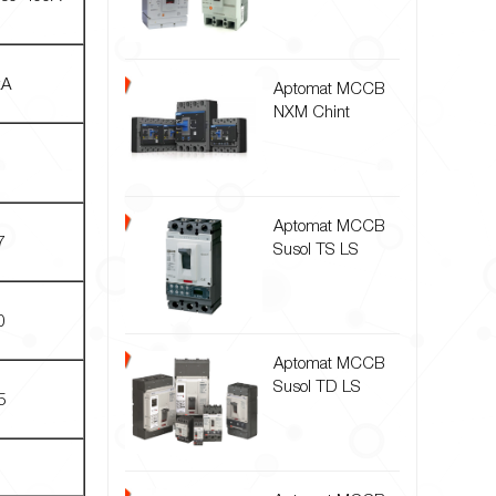
kA
Aptomat MCCB
NXM Chint
Aptomat MCCB
7
Susol TS LS
0
Aptomat MCCB
Susol TD LS
5