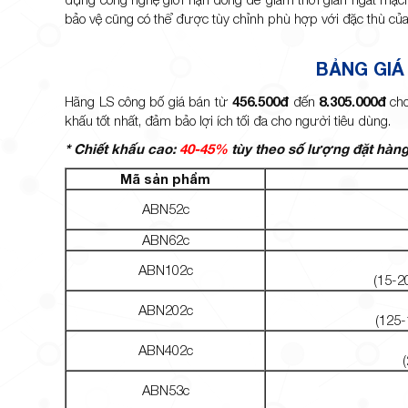
bảo vệ cũng có thể được tùy chỉnh phù hợp với đặc thù của 
BẢNG GIÁ
Hãng LS công bố giá bán từ
456.500đ
đến
8.305.000đ
cho
khấu tốt nhất, đảm bảo lợi ích tối đa cho người tiêu dùng.
* Chiết khấu cao:
40-45%
tùy theo số lượng đặt hàng
Mã sản phẩm
ABN52c
ABN62c
ABN102c
(15-2
ABN202c
(125
ABN402c
ABN53c