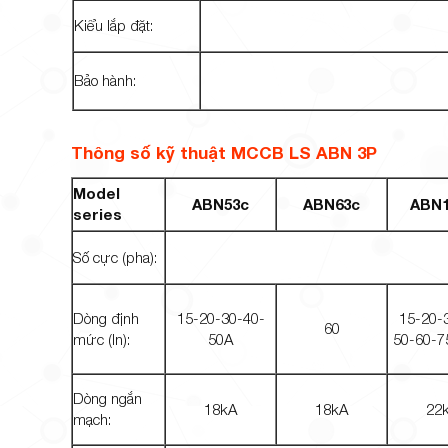
Kiểu lắp đặt:
Bảo hành:
Thông số kỹ thuật MCCB LS ABN 3P
Model
ABN53c
ABN63c
ABN1
series
Số cực (pha):
Dòng định
15-20-30-40-
15-20-
60
mức (In):
50A
50-60-7
Dòng ngắn
18kA
18kA
22
mạch: