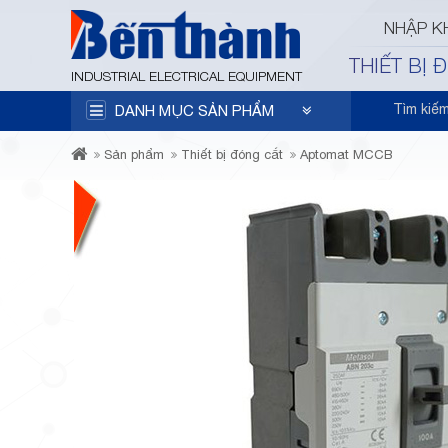
NHẬP K
THIẾT BỊ 
INDUSTRIAL ELECTRICAL EQUIPMENT
Tìm kiế
DANH MỤC SẢN PHẨM
Sản phẩm
Thiết bị đóng cắt
Aptomat MCCB