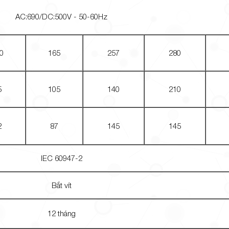
AC:690/DC:500V - 50-60Hz
0
165
257
280
5
105
140
210
2
87
145
145
IEC 60947-2
Bắt vít
12 tháng