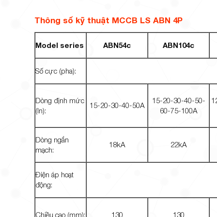
Thông số kỹ thuật MCCB LS ABN 4P
Model series
ABN54c
ABN104c
Số cực (pha):
Dòng định mức
15-20-30-40-50-
1
15-20-30-40-50A
(In):
60-75-100A
Dòng ngắn
18kA
22kA
mạch:
Điện áp hoạt
động:
Chiều cao (mm):
130
130