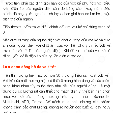
Trước tiên phải xác định giới hạn đo của volt kế phù hợp với điều
kiện điện áp của nguồn điện cần đo bằng cách xoay núm điều
chỉnh để chọn giới hạn đo thích hợp, chọn giới hạn đo lớn hơn hiệu
điện thế của nguồn
Tiếp theo ta kiểm tra và điều chỉnh để kim volt kế chỉ đúng vạch số
0.
Mắc cực dương của nguồn điện với chốt dương của volt kế và cực
âm của nguồn điện với chốt âm của vôn kế (Chú ý : mắc volt kế
trực tiếp vào 2 đầu của nguồn điện) . Khi đó kim chỉ của volt kế sẽ
di chuyển; đó là điệp áp của nguồn điện được đo.
Lựa chọn đồng hồ đo volt tốt
Trên thị trường hiện nay có hơn 30 thương hiệu sản xuất volt kế .
Volt kế của mỗi thương hiệu có thể sẽ mang hình dạng và các chức
năng khác nhau tùy thuộc theo nhu cầu của người dùng. Là một
dụng cụ đo lường rất cần thiết cho mạch điện vì thế bạn nên chọn
mua volt kế của những thương hiệu uy tín như : Schneider,
Mitsubishi, ABB, Omron. Để trách mua phải những sản phẩm
không đảm bảo chất lượng, không rõ nguồn góc xuất xứ gây nguy
hiểm cao.