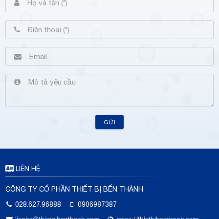
GỬI
LIÊN HỆ
CÔNG TY CỔ PHẦN THIẾT BỊ BẾN THÀNH
028.627.96888
0906987387