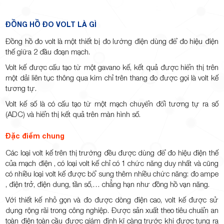
ĐỒNG HỒ ĐO VOLT LÀ GÌ
Đồng hồ đo volt là một thiết bị đo lường điện dùng để đo hiệu điện
thế giữa 2 đầu đoạn mạch.
Volt kế được cấu tạo từ một gavano kế, kết quả được hiển thị trên
một dải liên tục thông qua kim chỉ trên thang đo được gọi là volt kế
tương tự.
Volt kế số là có cấu tạo từ một mạch chuyển đổi tương tự ra số
(ADC) và hiển thị kết quả trên màn hình số.
Đặc điểm chung
Các loại volt kế trên thị trường đều được dùng để đo hiệu điện thế
của mạch điện , có loại volt kế chỉ có 1 chức năng duy nhất và cũng
có nhiều loại volt kế được bổ sung thêm nhiều chức năng: đo ampe
, điện trở, điện dung, tần số,… chẳng hạn như đồng hồ vạn năng.
Với thiết kế nhỏ gọn và đo được dòng điện cao, volt kế được sử
dụng rộng rãi trong công nghiệp. Được sản xuất theo tiêu chuẩn an
toàn điện toàn cầu được giám định kĩ càng trước khi được tung ra