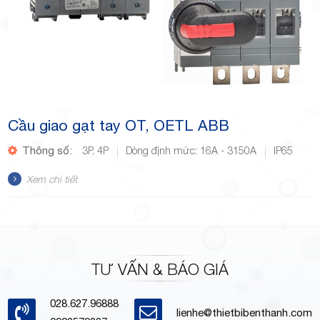
Cầu giao gạt tay OT, OETL ABB
Thông số:
3P, 4P
Dòng định mức: 16A - 3150A
IP65
Xem chi tiết
TƯ VẤN & BÁO GIÁ
028.627.96888
lienhe@thietbibenthanh.com