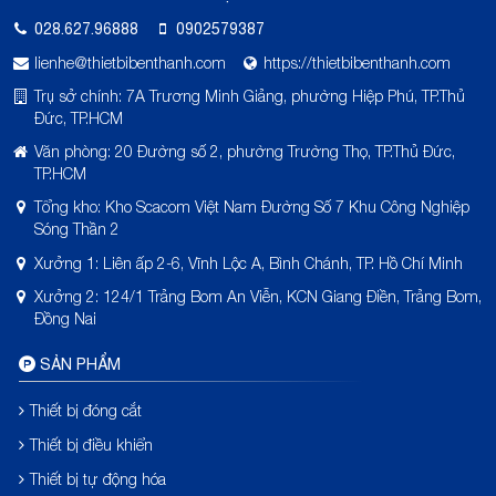
028.627.96888
0902579387
lienhe@thietbibenthanh.com
https://thietbibenthanh.com
Trụ sở chính: 7A Trương Minh Giảng, phường Hiệp Phú, TP.Thủ
Đức, TP.HCM
Văn phòng: 20 Đường số 2, phường Trường Thọ, TP.Thủ Đức,
TP.HCM
Tổng kho: Kho Scacom Việt Nam Đường Số 7 Khu Công Nghiệp
Sóng Thần 2
Xưởng 1: Liên ấp 2-6, Vĩnh Lộc A, Bình Chánh, TP. Hồ Chí Minh
Xưởng 2: 124/1 Trảng Bom An Viễn, KCN Giang Điền, Trảng Bom,
Đồng Nai
SẢN PHẨM
Thiết bị đóng cắt
Thiết bị điều khiển
Thiết bị tự động hóa