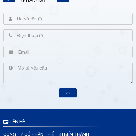
0902579387
GỬI
LIÊN HỆ
CÔNG TY CỔ PHẦN THIẾT BỊ BẾN THÀNH