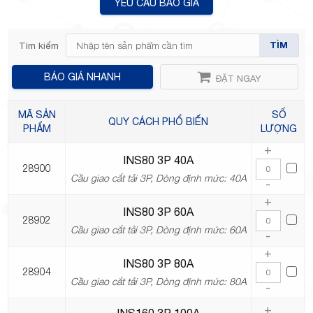
YÊU CẦU BÁO GIÁ
TÌM
Tìm kiếm
TP.Thủ
BÁO GIÁ NHANH
ĐẶT NGAY
MÃ SẢN
SỐ
QUY CÁCH PHỔ BIẾN
PHẨM
LƯỢNG
+
INS80 3P 40A
Đức,
28900
Cầu giao cắt tải 3P, Dòng định mức: 40A
-
+
INS80 3P 60A
28902
Cầu giao cắt tải 3P, Dòng định mức: 60A
-
+
TP.HCM
INS80 3P 80A
28904
Cầu giao cắt tải 3P, Dòng định mức: 80A
-
+