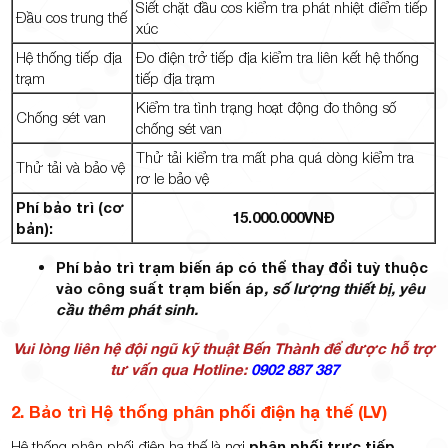
Siết chặt đầu cos kiểm tra phát nhiệt điểm tiếp
Đầu cos trung thế
xúc
Hệ thống tiếp địa
Đo điện trở tiếp địa kiểm tra liên kết hệ thống
trạm
tiếp địa trạm
Kiểm tra tình trạng hoạt động đo thông số
Chống sét van
chống sét van
Thử tải kiểm tra mất pha quá dòng kiểm tra
Thử tải và bảo vệ
rơ le bảo vệ
Phí bảo trì
(cơ
15.000.000VNĐ
bản):
Phí bảo trì trạm biến áp có thể thay đổi tuỳ thuộc
vào công suất trạm biến áp
, số lượng thiết bị, yêu
cầu thêm phát sinh.
Vui lòng liên hệ đội ngũ kỹ thuật Bến Thành để được hỗ trợ
tư vấn qua Hotline:
0902 887 387
2. Bảo trì Hệ thống phân phối điện hạ thế (LV)
Hệ thống phân phối điện hạ thế là nơi
phân phối trực tiếp