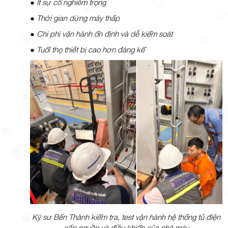
●
Ít sự cố nghiêm trọng
●
Thời gian dừng máy thấp
●
Chi phí vận hành ổn định và dễ kiểm soát
●
Tuổi thọ thiết bị cao hơn đáng kể
Kỹ sư Bến Thành kiểm tra, test vận hành hệ thống tủ điện
cấp nguồn và điều khiển của nhà máy