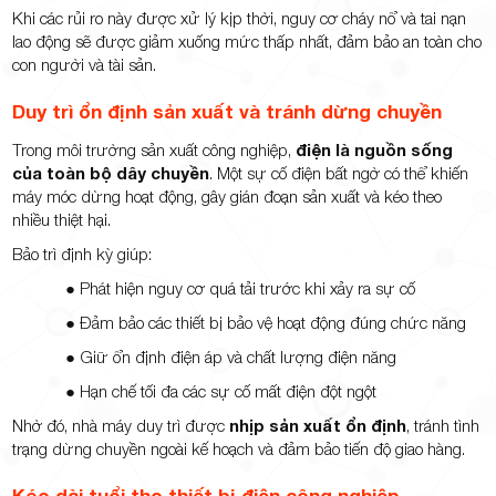
Khi các rủi ro này được xử lý kịp thời, nguy cơ cháy nổ và tai nạn
lao động sẽ được giảm xuống mức thấp nhất, đảm bảo an toàn cho
con người và tài sản.
Duy trì ổn định sản xuất và tránh dừng chuyền
Trong môi trường sản xuất công nghiệp,
điện là nguồn sống
của toàn bộ dây chuyền
. Một sự cố điện bất ngờ có thể khiến
máy móc dừng hoạt động, gây gián đoạn sản xuất và kéo theo
nhiều thiệt hại.
Bảo trì định kỳ giúp:
● Phát hiện nguy cơ quá tải trước khi xảy ra sự cố
● Đảm bảo các thiết bị bảo vệ hoạt động đúng chức năng
● Giữ ổn định điện áp và chất lượng điện năng
● Hạn chế tối đa các sự cố mất điện đột ngột
Nhờ đó, nhà máy duy trì được
nhịp sản xuất ổn định
, tránh tình
trạng dừng chuyền ngoài kế hoạch và đảm bảo tiến độ giao hàng.
Kéo dài tuổi thọ thiết bị điện công nghiệp