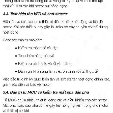
Thông qua kiểm tra dòng tải và vòng bi, kỹ thuật viên có thể kịp
thời xử lý trước khi motor hư hỏng nặng.
3.3. Test biến tần VFD và soft starter
Biến tần và soft starter là thiết bị điều khiển khởi động và tốc độ
motor. Khi các thiết bị này gặp lỗi, toàn bộ dây chuyền có thể dừng
hoạt động.
Công tác bảo trì bao gồm:
● Kiểm tra thông số cài đặt
● Test chức năng bảo vệ
● Kiểm tra cảnh báo và lỗi vận hành
● Đánh giá khả năng làm việc ổn định với tải thực tế
Việc bảo trì định kỳ giúp biến tần và soft starter hoạt động chính xác,
giảm sốc điện và bảo vệ motor.
3.4. Bảo trì tủ MCC và kiểm tra mất pha đảo pha
Tủ MCC chứa nhiều thiết bị đóng cắt và điều khiển cho các motor.
Mất pha hoặc đảo pha có thể gây hư hỏng nghiêm trọng cho motor
và thiết bị cơ khí.