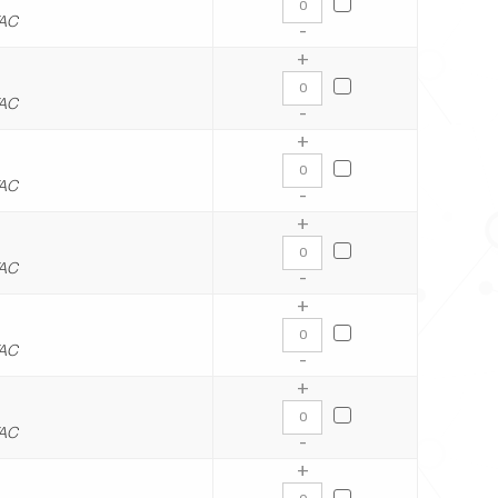
VAC
-
+
VAC
-
+
VAC
-
+
VAC
-
+
VAC
-
+
VAC
-
+