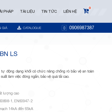
0
ẢI PHÁP
TÀI LIỆU
TIN TỨC
LIÊN HỆ
0906987387
 GIÁ
CATALOGUE
BN LS
tự động dạng khối có chức năng chống rò bảo vệ an toàn
u suất làm việc đóng ngắn, bảo vệ quá tải cao.
ất lượng cao
 60898-1, EN60947-2
 mạch 14kA đến 65kA