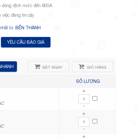
có dòng định mức đến 800A
m việc đáng tin cậy
 nhất từ
BẾN THÀNH
YÊU CẦU BÁO GIÁ
 NHANH
ĐẶT NGAY
GIỎ HÀNG
SỐ LƯỢNG
+
AC
-
+
AC
-
+