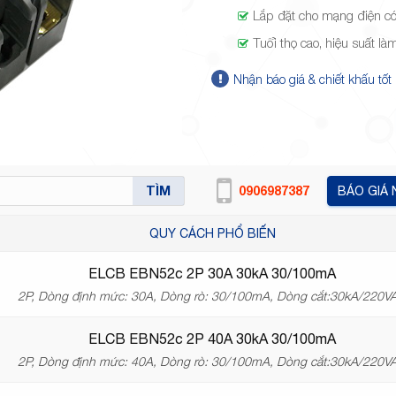
Lắp đặt cho mạng điện 
Tuổi thọ cao, hiệu suất là
Nhận báo giá & chiết khấu tốt
TÌM
0906987387
BÁO GIÁ
QUY CÁCH PHỔ BIẾN
ELCB EBN52c 2P 30A 30kA 30/100mA
2P, Dòng định mức: 30A, Dòng rò: 30/100mA, Dòng cắt:30kA/220V
ELCB EBN52c 2P 40A 30kA 30/100mA
2P, Dòng định mức: 40A, Dòng rò: 30/100mA, Dòng cắt:30kA/220V