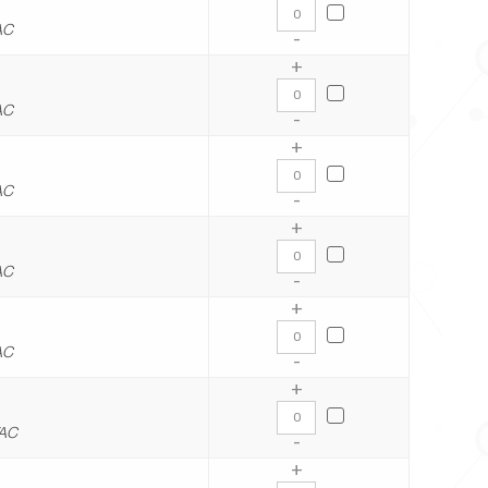
AC
-
+
AC
-
+
AC
-
+
AC
-
+
AC
-
+
VAC
-
+