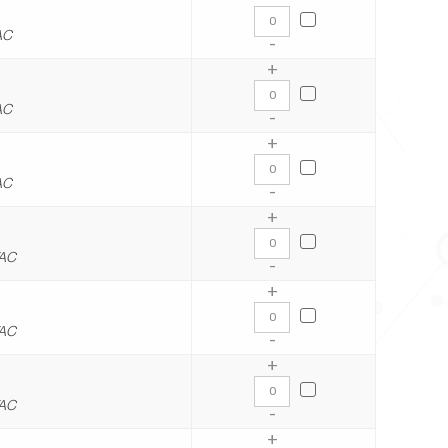
AC
-
+
AC
-
+
AC
-
+
VAC
-
+
VAC
-
+
VAC
-
+