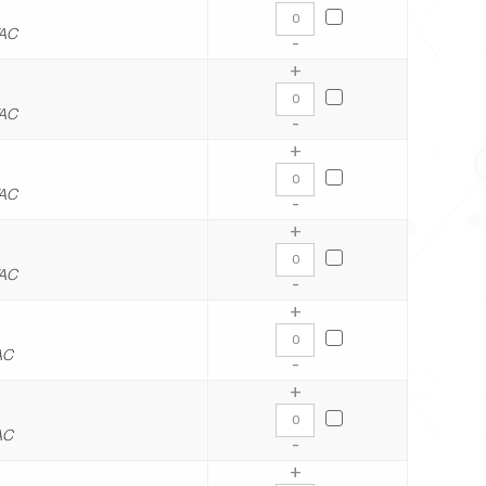
VAC
-
+
VAC
-
+
VAC
-
+
VAC
-
+
AC
-
+
AC
-
+