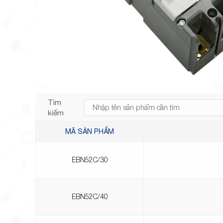
Tìm
kiếm
MÃ SẢN PHẨM
EBN52C/30
EBN52C/40