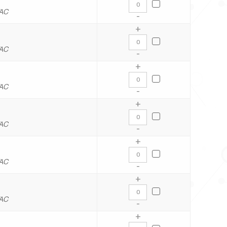
VAC
-
+
VAC
-
+
VAC
-
+
VAC
-
+
VAC
-
+
VAC
-
+