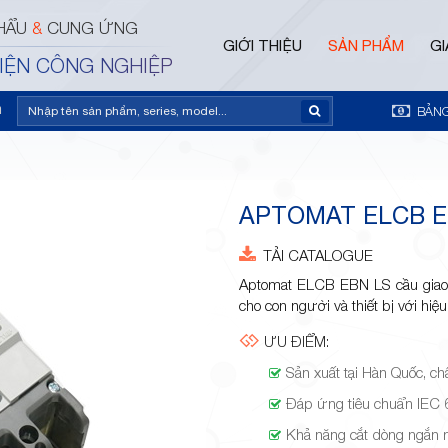
HẨU
&
CUNG ỨNG
GIỚI THIỆU
SẢN PHẨM
GI
ĐIỆN CÔNG NGHIỆP
m
BẢNG
APTOMAT ELCB E
TẢI CATALOGUE
Aptomat ELCB EBN LS cầu giao 
cho con người và thiết bị với hiệ
ƯU ĐIỂM:
Sản xuất tại Hàn Quốc, ch
Đáp ứng tiêu chuẩn IEC
Khả năng cắt dòng ngắn