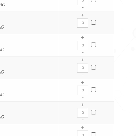
VAC
-
+
AC
-
+
AC
-
+
AC
-
+
AC
-
+
AC
-
+