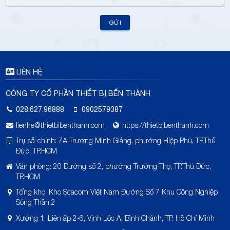
GỬI
LIÊN HỆ
CÔNG TY CỔ PHẦN THIẾT BỊ BẾN THÀNH
028.627.96888
0902579387
lienhe@thietbibenthanh.com
https://thietbibenthanh.com
Trụ sở chính: 7A Trương Minh Giảng, phường Hiệp Phú, TP.Thủ
Đức, TP.HCM
Văn phòng: 20 Đường số 2, phường Trường Thọ, TP.Thủ Đức,
TP.HCM
Tổng kho: Kho Scacom Việt Nam Đường Số 7 Khu Công Nghiệp
Sóng Thần 2
Xưởng 1: Liên ấp 2-6, Vĩnh Lộc A, Bình Chánh, TP. Hồ Chí Minh