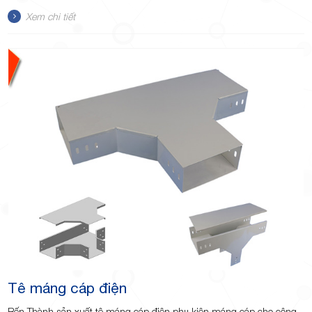
Xem chi tiết
TP.Thủ
Đức,
TP.HCM
Tê máng cáp điện
Bến Thành sản xuất tê máng cáp điện phụ kiện máng cáp cho công