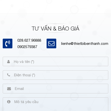
TƯ VẤN & BÁO GIÁ
028.627.96888
lienhe@thietbibenthanh.com
0902579387