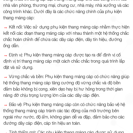
nhà văn phòng, thương mại, chung cư, nhà máy, nhà xưởng và các
công trình khác. Dưới đây là các chức năng chính của phụ kiện
thang máng cáp:
→
Kết nối: Việc sử dụng phụ kiện thang máng cáp nhằm thực hiện
kết nối các đoạn thang máng cáp với nhau thành một hệ thống chắc
chắc hoàn chỉnh để chứa các dây cáp điện, dây tín hiệu, đướng
ống dẫn.
→
Định vị: Phụ kiện thang máng cáp được tạo ra để định vị cố
định vị trí thang máng cáp một cách chắc chắc trong quá trình lắp
đặt và sử dụng.
→
Vững chắc và bền: Phụ kiện thang máng cáp có chức năng giúp
hệ thống thang máng cáp tăng cường độ vững chắc và độ bền
đảm bảo không bị cong, xiên dẹo hay bị hư hỏng trong thời gian
nâng đỡ chịu trọng lượng lớn của các dây cáp điện.
→
Bảo vệ: Phụ kiện thang máng cáp còn có chức năng bảo vệ hệ
thống thang máng cáp tránh các tác động của môi trường bên
ngoài như nước, độ ẩm, không gian dễ va đập, đảm bảo cho các
đường dây cáp điện, cáp tín hiệu an toàn.
→
Tính thẩm mỹ: Các phụ kiện thang máng cáp được sử dụng