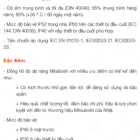
- Độ ẩm trung bình và tối đa (DIN 40040): 65% (trung bình hàng
năm); 85% (+35 ° C / 60 ngày một năm).
- Mức độ bảo vệ IP52 trong nhà, IP00 trên các thiết bị đầu cuối (IEC
144. DIN 40050), IP40 với nắp thiết bị đầu cuối phù hợp.
- Tiêu chuẩn áp dụng IEC EN 61010-1, IEC62053-21, IEC62053-
23.
Đặc điểm
- Đồng hồ đo đa năng Mitsibishi với nhiều ưu điểm có thể kể đến
như:
+ Có kích thước nhỏ gọn, tiện lợi, dễ dàng sử dụng và bảo
quản.
+ Hiệu quả, chất lượng tốt, đảm bảo chi phí. Đây là lựa chọn
tuyệt vời đến từ thương hiệu Mitsubishi của Nhật.
- Mức độ bảo vệ:
+ IP40 ở mặt trước.
+ IP20 ở cấp thiết bị đầu cuối.