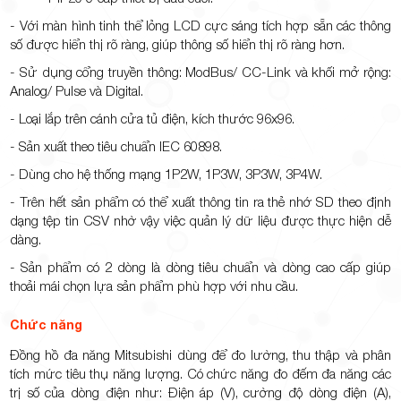
- Với màn hình tinh thể lỏng LCD cực sáng tích hợp sẵn các thông
số được hiển thị rõ ràng, giúp thông số hiển thị rõ ràng hơn.
- Sử dụng cổng truyền thông: ModBus/ CC-Link và khối mở rộng:
Analog/ Pulse và Digital.
- Loại lắp trên cánh cửa tủ điện, kích thước 96x96.
- Sản xuất theo tiêu chuẩn IEC 60898.
- Dùng cho hệ thống mạng 1P2W, 1P3W, 3P3W, 3P4W.
- Trên hết sản phẩm có thể xuất thông tin ra thẻ nhớ SD theo định
dạng tệp tin CSV nhờ vậy việc quản lý dữ liệu được thực hiện dễ
dàng.
- Sản phẩm có 2 dòng là dòng tiêu chuẩn và dòng cao cấp giúp
thoải mái chọn lựa sản phẩm phù hợp với nhu cầu.
Chức năng
Đồng hồ đa năng Mitsubishi dùng để đo lường, thu thập và phân
tích mức tiêu thụ năng lượng. Có chức năng đo đếm đa năng các
trị số của dòng điện như: Điện áp (V), cường độ dòng điện (A),