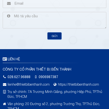
GỬI
LIÊN HỆ
CÔNG TY CỔ PHẦN THIẾT BỊ BẾN THÀNH
028.627.96888
0906987387
lienhe@thietbibenthanh.com
https://thietbibenthanh.com
Trụ sở chính: 7A Trương Minh Giảng, phường Hiệp Phú, TP.Thủ
Đức, TP.HCM
Văn phòng: 20 Đường số 2, phường Trường Thọ, TP.Thủ Đức,
TP.HCM