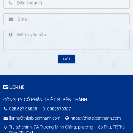
GỬI
LIÊN HỆ
CÔNG TY CỔ PHẦN THIẾT BỊ BẾN THÀNH
028.627.96888
0902579387
lienhe@thietbibenthanh.com
https://thietbibenthanh.com
Trụ sở chính: 7A Trương Minh Giảng, phường Hiệp Phú, TP.Thủ
Đức, TP.HCM