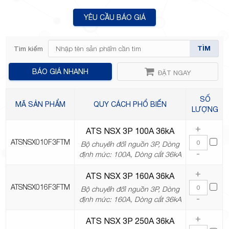
YÊU CẦU BÁO GIÁ
TP.Thủ
TÌM
Tìm kiếm
BÁO GIÁ NHANH
ĐẶT NGAY
SỐ
MÃ SẢN PHẨM
QUY CÁCH PHỔ BIẾN
LƯỢNG
Đức,
+
ATS NSX 3P 100A 36kA
ATSNSX010F3FTM
Bộ chuyển đổi nguồn 3P, Dòng
-
định mức: 100A, Dòng cắt 36kA
+
ATS NSX 3P 160A 36kA
ATSNSX016F3FTM
Bộ chuyển đổi nguồn 3P, Dòng
TP.HCM
-
định mức: 160A, Dòng cắt 36kA
+
ATS NSX 3P 250A 36kA