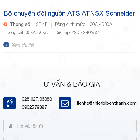
Bộ chuyển đổi nguồn ATS ATNSX Schneider
Thông số:
3P, 4P
Dòng định mức: 100A - 630A
Dòng cắt: 36kA, 50kA
Điện áp: 220 - 240VAC
Xem chi tiết
TƯ VẤN & BÁO GIÁ
028.627.96888
lienhe@thietbibenthanh.com
0902579387