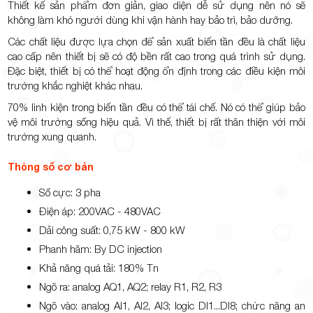
Thiết kế sản phẩm đơn giản, giao diện dễ sử dụng nên nó sẽ
không làm khó người dùng khi vận hành hay bảo trì, bảo dưỡng.
Các chất liệu được lựa chọn để sản xuất biến tần đều là chất liệu
cao cấp nên thiết bị sẽ có độ bền rất cao trong quá trình sử dụng.
Đặc biệt, thiết bị có thể hoạt động ổn định trong các điều kiện môi
trường khắc nghiệt khác nhau.
70% linh kiện trong biến tần đều có thể tái chế. Nó có thể giúp bảo
vệ môi trường sống hiệu quả. Vì thế, thiết bị rất thân thiện với môi
trường xung quanh.
Thông số cơ bản
Số cực: 3 pha
Điện áp: 200VAC - 480VAC
Dải công suất: 0,75 kW - 800 kW
Phanh hãm: By DC injection
Khả năng quá tải: 180% Tn
Ngõ ra: analog AQ1, AQ2; relay R1, R2, R3
Ngõ vào: analog AI1, AI2, AI3; logic DI1...DI8; chức năng an