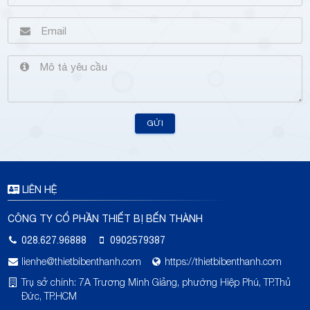
GỬI
LIÊN HỆ
CÔNG TY CỔ PHẦN THIẾT BỊ BẾN THÀNH
028.627.96888
0902579387
lienhe@thietbibenthanh.com
https://thietbibenthanh.com
Trụ sở chính: 7A Trương Minh Giảng, phường Hiệp Phú, TP.Thủ
Đức, TP.HCM