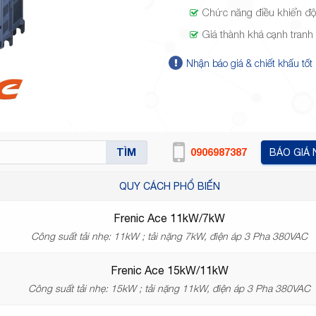
Chức năng điều khiển đ
Giá thành khá cạnh tranh
Nhận báo giá & chiết khấu tốt
TÌM
0906987387
BÁO GIÁ
QUY CÁCH PHỔ BIẾN
Frenic Ace 11kW/7kW
Công suất tải nhẹ: 11kW ; tải nặng 7kW, điện áp 3 Pha 380VAC
Frenic Ace 15kW/11kW
Công suất tải nhẹ: 15kW ; tải nặng 11kW, điện áp 3 Pha 380VAC