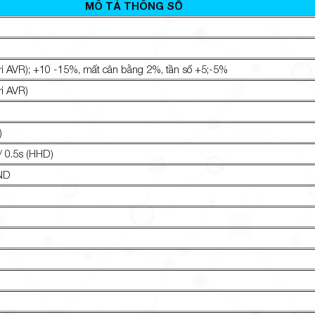
MÔ TẢ THÔNG SỐ
ới AVR); +10 -15%, mất cân bằng 2%, tần số +5;-5%
ới AVR)
)
/ 0.5s (HHD)
 ND