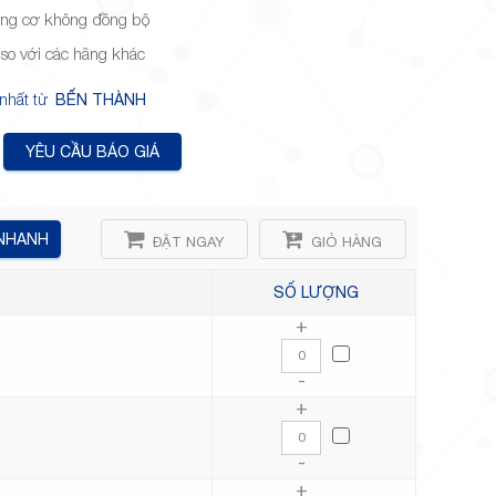
ộng cơ không đồng bộ
 so với các hãng khác
 nhất từ
BẾN THÀNH
YÊU CẦU BÁO GIÁ
 NHANH
ĐẶT NGAY
GIỎ HÀNG
SỐ LƯỢNG
+
-
+
-
+