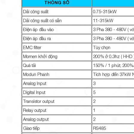
THÔNG SỐ
Dải công suất
0.75-315kW
Dải công suất có sẵn
11-315kW
Điện áp đầu vào
3 Pha 380 - 480V ( v
Điện áp đầu ra
3 Pha 380 - 480V ( v
EMC filter
Tùy chọn
Momen khởi động
200% ở 0.3hz ( HHD 
Quá tải
150% / 1 phút; 200%
Modun Phanh
Tích hợp đến 37kW
Analog Input
3
Digital Input
5
Transistor output
2
Relay output
1
Analog output
2
Giao tiếp
RS485