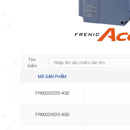
Tìm
kiếm
MÃ SẢN PHẨM
FRN0002E2S-4GB
FRN0029E2S-4GB