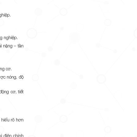
ghiệp.
g nghiệp.
ải nặng – tần
ng cơ.
ược nóng, độ
động cơ, tiết
 hiểu rõ hơn
ị điện chính