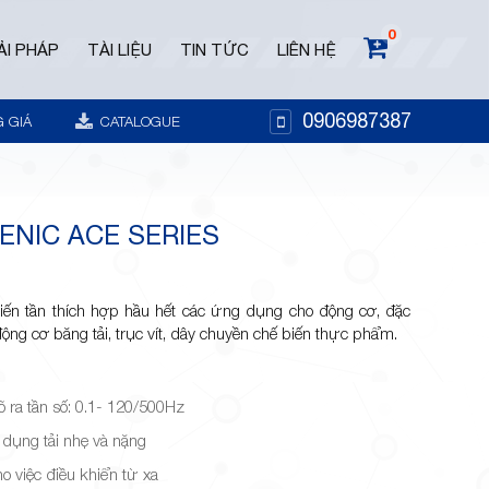
0
ẢI PHÁP
TÀI LIỆU
TIN TỨC
LIÊN HỆ
0906987387
 GIÁ
CATALOGUE
RENIC ACE SERIES
biến tần thích hợp hầu hết các ứng dụng cho động cơ, đặc
ộng cơ băng tải, trục vít, dây chuyền chế biến thực phẩm.
õ ra tần số: 0.1- 120/500Hz
dụng tải nhẹ và nặng
o việc điều khiển từ xa