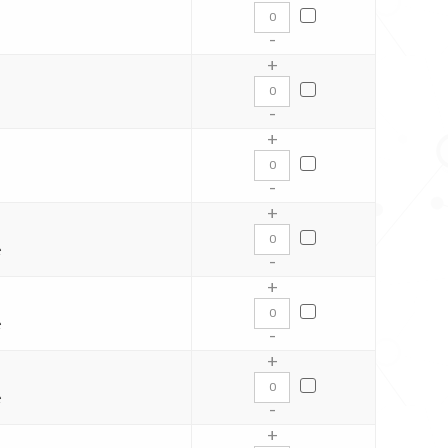
-
+
-
+
-
+
C
-
+
C
-
+
C
-
+