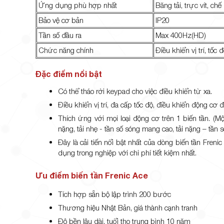
Ứng dụng phù hợp nhất
Băng tải, trực vít, c
Bảo vệ cơ bản
IP20
Tần số đầu ra
Max 400Hz(HD)
Chức năng chính
Điều khiển vị trí, tốc 
Đặc điểm nổi bật
Có thể tháo rời keypad cho việc điều khiển từ xa.
Điều khiển vị trí, đa cấp tốc độ, điều khiển động c
Thích ứng với mọi loại động cơ trên 1 biến tần. (Mộ
nặng, tải nhẹ - tần số sóng mang cao, tải nặng – tần 
Đây là cải tiến nổi bật nhất của dòng biến tần Fre
dụng trong nghiệp với chi phí tiết kiệm nhất.
Ưu điểm biến tần Frenic Ace
Tích hợp sẵn bộ lập trình 200 bước
Thương hiệu Nhật Bản, giá thành cạnh tranh
Độ bền lâu dài, tuổi thọ trung bình 10 năm