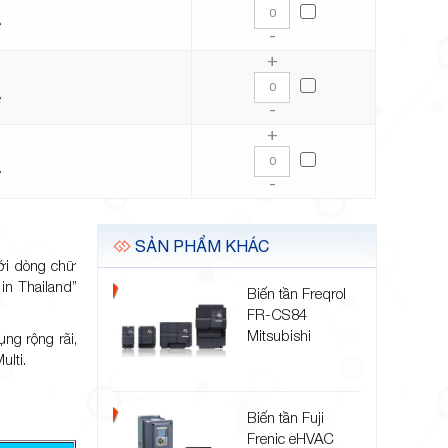
C
-
+
C
-
+
C
-
SẢN PHẨM KHÁC
với dòng chữ
 in Thailand”
Biến tần Freqrol
FR-CS84
Mitsubishi
ng rộng rãi,
ulti.
Biến tần Fuji
Frenic eHVAC