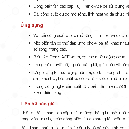
Dòng biến tần cao cấp Fuji Frenic-Ace dễ sử dụng và
Dải công suất được mở rộng, linh hoạt và đa chức 
Ứng dụng
Với dải công suất được mở rộng, linh hoạt và đa c
Một biến tần có thể đáp ứng cho 4 loại tải khác nhau
số sóng mang cao.
Biến tần Frenic ACE áp dụng cho nhiều động cơ tại
Trong hệ chuyển động của băng tải, giúp bảo vệ băng
Ứng dụng khi sử dụng nồi hơi, do khả năng chịu đ
ẩm, khói bụi, hóa chất và có thể làm việc ở môi trườ
Trong công nghệ sản xuất tôn, biến tần Frenic ACE g
kiệm điện năng.
Liên hệ bảo giá
Thiết bị Bến Thành xin cập nhật những thông tin mới nhất
trong việc lựa chọn các dòng biến tần do chúng tôi phân phối
Bến Thành chúng tôi tự hào là công ty có bề dày kinh nghi