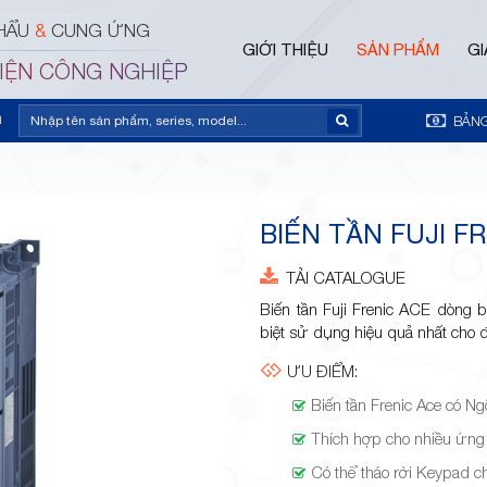
HẨU
&
CUNG ỨNG
GIỚI THIỆU
SẢN PHẨM
GI
ĐIỆN CÔNG NGHIỆP
m
BẢNG
BIẾN TẦN FUJI F
TẢI CATALOGUE
Biến tần Fuji Frenic ACE dòng 
biệt sử dụng hiệu quả nhất cho đ
ƯU ĐIỂM:
Biến tần Frenic Ace có Ng
Thích hợp cho nhiều ứng 
Có thể tháo rời Keypad ch