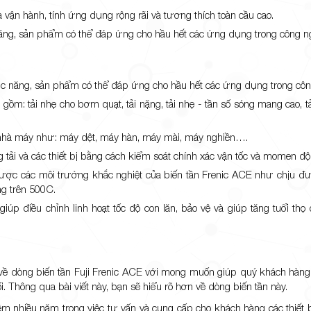
 vận hành, tính ứng dụng rộng rãi và tương thích toàn cầu cao.
năng, sản phẩm có thể đáp ứng cho hầu hết các ứng dụng trong công n
hức năng, sản phẩm có thể đáp ứng cho hầu hết các ứng dụng trong côn
 gồm: tải nhẹ cho bơm quạt, tải nặng, tải nhẹ - tần số sóng mang cao, t
 nhà máy như: máy dệt, máy hàn, máy mài, máy nghiền….
 tải và các thiết bị bằng cách kiểm soát chính xác vận tốc và momen độ
ược các môi trường khắc nghiệt của biến tần Frenic ACE như chịu đ
ng trên 500C.
iúp điều chỉnh linh hoạt tốc độ con lăn, bảo vệ và giúp tăng tuổi thọ 
 về dòng biến tần Fuji Frenic ACE với mong muốn giúp quý khách hàng
. Thông qua bài viết này, bạn sẽ hiểu rõ hơn về dòng biến tần này.
ệm nhiều năm trong việc tư vấn và cung cấp cho khách hàng các thiết b