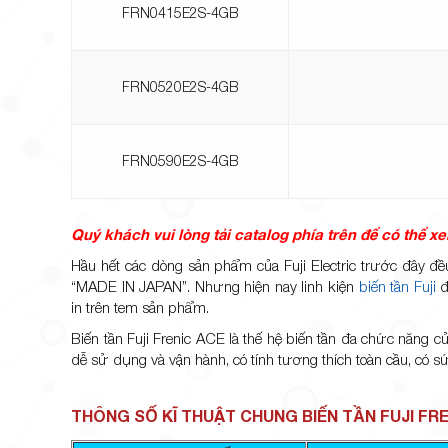
FRN0415E2S-4GB
FRN0520E2S-4GB
FRN0590E2S-4GB
Quý khách vui lòng tải catalog phía trên để có thể 
Hầu hết các dòng sản phẩm của Fuji Electric trước đây đ
“MADE IN JAPAN”. Nhưng hiện nay linh kiện
biến tần Fuji
đ
in trên tem sản phẩm.
Biến tần Fuji Frenic ACE là thế hệ biến tần đa chức năng 
dễ sử dụng và vận hành, có tính tương thích toàn cầu, có s
THÔNG SỐ KĨ THUẬT CHUNG BIẾN TẦN FUJI FR