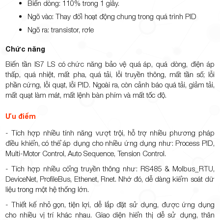
Biến dòng: 110% trong 1 giây.
Ngõ vào: Thay đổi hoạt động chung trong quá trình PID
Ngõ ra: transistor, rơle
Chức năng
Biến tần IS7 LS có chức năng bảo vệ quá áp, quá dòng, điện áp
thấp, quá nhiệt, mất pha, quá tải, lỗi truyền thông, mất tần số; lỗi
phần cứng, lỗi quạt, lỗi PID. Ngoài ra, còn cảnh báo quá tải, giảm tải,
mất quạt làm mát, mất lệnh bàn phím và mất tốc độ.
Ưu điểm
- Tích hợp nhiều tính năng vượt trội, hỗ trợ nhiều phương pháp
điều khiển, có thể áp dụng cho nhiều ứng dụng như: Process PID,
Multi-Motor Control, Auto Sequence, Tension Control.
- Tích hợp nhiều cổng truyền thông như: RS485 & Molbus_RTU,
DeviceNet, ProfileBus, Ethenet, Rnet. Nhờ đó, dễ dàng kiểm soát dữ
liệu trong một hệ thống lớn.
- Thiết kế nhỏ gọn, tiện lợi, dễ lắp đặt sử dụng, được ứng dụng
cho nhiều vị trí khác nhau. Giao diện hiển thị dễ sử dụng, thân