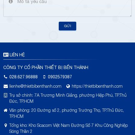
GỬI
LIÊN HỆ
CÔNG TY CỔ PHẦN THIẾT BỊ BẾN THÀNH
028.627.96888
0902579387
lienhe@thietbibenthanh.com
https://thietbibenthanh.com
Trụ sở chính: 7A Trương Minh Giảng, phường Hiệp Phú, TP.Thủ
Đức, TP.HCM
Văn phòng: 20 Đường số 2, phường Trường Thọ, TP.Thủ Đức,
TP.HCM
Tổng kho: Kho Scacom Việt Nam Đường Số 7 Khu Công Nghiệp
Sóng Thần 2