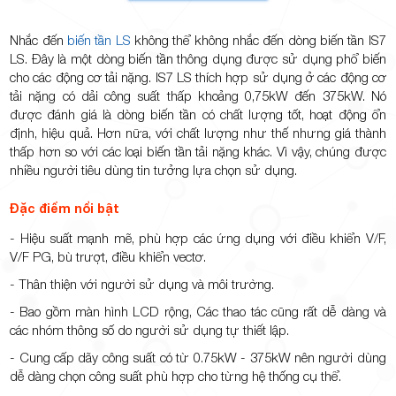
Nhắc đến
biến tần LS
không thể không nhắc đến dòng biến tần IS7
LS. Đây là một dòng biến tần thông dụng được sử dụng phổ biến
cho các động cơ tải nặng.
IS7 LS
thích hợp sử dụng ở các động cơ
TP.Thủ
tải nặng có dải công suất thấp khoảng 0,75kW đến 375kW. Nó
được đánh giá là dòng biến tần có chất lượng tốt, hoạt động ổn
định, hiệu quả. Hơn nữa, với chất lượng như thế nhưng giá thành
thấp hơn so với các loại biến tần tải nặng khác. Vì vậy, chúng được
nhiều người tiêu dùng tin tưởng lựa chọn sử dụng.
Đức,
Đặc điểm nổi bật
- Hiệu suất mạnh mẽ, phù hợp các ứng dụng với điều khiển V/F,
V/F PG, bù trượt, điều khiển vectơ.
- Thân thiện với người sử dụng và môi trường.
- Bao gồm màn hình LCD rộng, Các thao tác cũng rất dễ dàng và
TP.HCM
các nhóm thông số do người sử dụng tự thiết lập.
- Cung cấp dãy công suất có từ 0.75kW - 375kW nên người dùng
dễ dàng chọn công suất phù hợp cho từng hệ thống cụ thể.