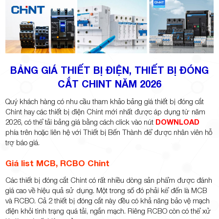
TP.Thủ
BẢNG GIÁ THIẾT BỊ ĐIỆN, THIẾT BỊ ĐÓNG
CẮT CHINT NĂM 2026
Quý khách hàng có nhu cầu tham khảo bảng giá thiết bị đóng cắt
Chint hay các thiết bị điện Chint mới nhất được áp dụng từ năm
Đức,
2026, có thể tải bảng giá bằng cách click vào nút
DOWNLOAD
phía trên hoặc liên hệ với Thiết bị Bến Thành để được nhân viên hỗ
trợ báo giá.
Giá list MCB, RCBO Chint
Các thiết bị đóng cắt Chint có rất nhiều dòng sản phẩm được đánh
TP.HCM
giá cao về hiệu quả sử dụng. Một trong số đó phải kể đến là MCB
và RCBO. Cả 2 thiết bị đóng cắt này đều có khả năng bảo vệ mạch
điện khỏi tình trạng quá tải, ngắn mạch. Riêng RCBO còn có thể xử