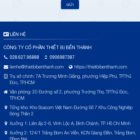
GỬI
LIÊN HỆ
CÔNG TY CỔ PHẦN THIẾT BỊ BẾN THÀNH
028.627.96888
0906987387
lienhe@thietbibenthanh.com
https://thietbibenthanh.com
Trụ sở chính: 7A Trương Minh Giảng, phường Hiệp Phú, TP.Thủ
Đức, TP.HCM
Văn phòng: 20 Đường số 2, phường Trường Thọ, TP.Thủ Đức,
TP.HCM
Tổng kho: Kho Scacom Việt Nam Đường Số 7 Khu Công Nghiệp
Sóng Thần 2
Xưởng 1: Liên ấp 2-6, Vĩnh Lộc A, Bình Chánh, TP. Hồ Chí Minh
Xưởng 2: 124/1 Trảng Bom An Viễn, KCN Giang Điền, Trảng Bom,
Đồng Nai