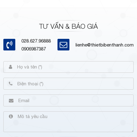
TƯ VẤN & BÁO GIÁ
028.627.96888
lienhe@thietbibenthanh.com
0906987387