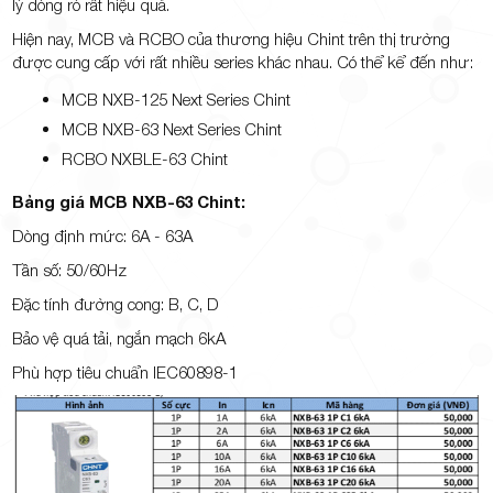
lý dòng rò rất hiệu quả.
Hiện nay, MCB và RCBO của thương hiệu Chint trên thị trường
được cung cấp với rất nhiều series khác nhau. Có thể kể đến như:
MCB NXB-125 Next Series Chint
MCB NXB-63 Next Series Chint
RCBO NXBLE-63 Chint
Bảng giá MCB NXB-63 Chint:
Dòng định mức: 6A - 63A
Tần số: 50/60Hz
Đặc tính đường cong: B, C, D
Bảo vệ quá tải, ngắn mạch 6kA
Phù hợp tiêu chuẩn IEC60898-1