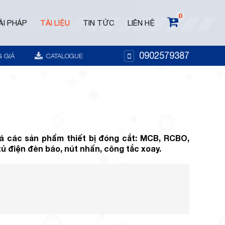
0
ẢI PHÁP
TÀI LIỆU
TIN TỨC
LIÊN HỆ
0902579387
 GIÁ
CATALOGUE
iá các sản phẩm thiết bị đóng cắt: MCB, RCBO,
ủ điện đèn báo, nút nhấn, công tắc xoay.