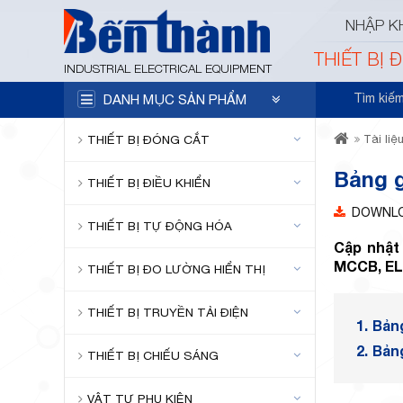
NHẬP K
THIẾT BỊ 
INDUSTRIAL ELECTRICAL EQUIPMENT
Tìm kiế
DANH MỤC SẢN PHẨM
THIẾT BỊ ĐÓNG CẮT
Tài liệ
Bảng g
THIẾT BỊ ĐIỀU KHIỂN
DOWNL
THIẾT BỊ TỰ ĐỘNG HÓA
Cập nhật 
MCCB, ELC
THIẾT BỊ ĐO LƯỜNG HIỂN THỊ
THIẾT BỊ TRUYỀN TẢI ĐIỆN
1.
Bảng
2.
Bảng
THIẾT BỊ CHIẾU SÁNG
VẬT TƯ PHỤ KIỆN