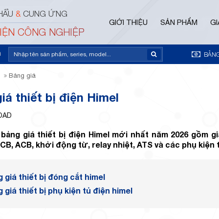
HẨU
&
CUNG ỨNG
GIỚI THIỆU
SẢN PHẨM
GI
ĐIỆN CÔNG NGHIỆP
m
BẢNG
u
Bảng giá
iá thiết bị điện Himel
OAD
bảng giá thiết bị điện Himel mới nhất năm 2026 gồm g
B, ACB, khởi động từ, relay nhiệt, ATS và các phụ kiện t
 giá thiết bị đóng cắt himel
 giá thiết bị phụ kiện tủ điện himel