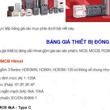
ực tiếp bảng giá các mục phía dưới bài viết này:
BẢNG GIÁ THIẾT BỊ ĐÓNG
ng giá thiết bị đóng cắt Himel gồm giá các sản phẩm: MCB, MCCB, RCBO,
 MCB Himel
gồm 3 Series: HDB3WN, HDB9H, HDB3W-125 có thông số chung như 
 định mức (A): 1-125A
c (Pole): 1P, 2P, 3P, 4P
 ngắn mạch (kA): 6kA, 10kA
 chuẩn: IEC/EN 60898-1
CB 6kA - Type C